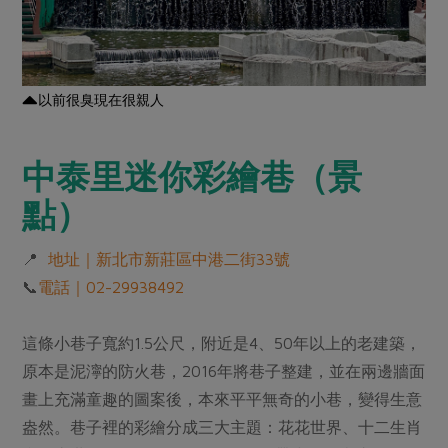
以前很臭現在很親人
中泰里迷你彩繪巷（景
點）
📍
地址｜新北市新莊區中港二街33號
📞
電話｜02-29938492
這條小巷子寬約1.5公尺，附近是4、50年以上的老建築，
原本是泥濘的防火巷，2016年將巷子整建，並在兩邊牆面
畫上充滿童趣的圖案後，本來平平無奇的小巷，變得生意
盎然。巷子裡的彩繪分成三大主題：花花世界、十二生肖