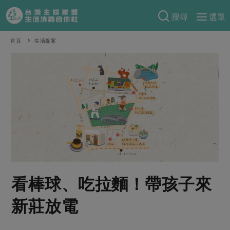
搜尋
選單
產品分類
首頁
生活提案
當季蔬果
食譜料理
一籃菜
當令水果
食材
特別企畫
芽苗類
蕈菇類
米食
預購活動
綠主張
辛香料類
麵食
把最好的台灣味帶回家！
觀點文章
關於合作社
肉食
奶蛋豆・五穀
防災用品預購圓滿結束
主婦食堂
一籃菜真心話
海鮮
蛋
乳製品
認識合作社
重要公告
2026年端午節預購圓滿結束
社內大小事
合作聯合國
看棒球、吃拉麵！帶孩子來
常備菜
豆製品
米麵雜糧
關於我們
更多預購活動
產品故事
生活提案
蔬食
新莊放電
合作社組織
肉品・水產
樂齡生活
親子食育
蛋料理
當季產品
員工與求才