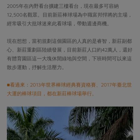
2005年在內野看台擴建三樓看台，現在最多可容納
12,500名觀眾。目前新莊棒球場為中職富邦悍將的主場，
經常吸引大批球迷來此看球場，帶動週邊商機。
現在想想，當初規劃這個園區的人真的是睿智，新莊副都
心、新莊重劃區陸續發展，目前新莊人口約42萬人，還好
有體育園區這一大塊休閒綠地與空間，下班時間可以來這
散步運動，抒解生活壓力。
■看過來：2013年世界棒球經典賽資格賽、2017年臺北世
大運的棒球項目，都在新莊棒球場舉行。