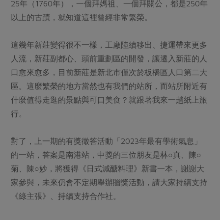
媒體報導
25年（1760年），一個拜媽祖、一個拜關公，都是250年
最新產品
節慶大餐
以上的古蹟，就知道這裡曾經非常繁榮。
下載專區
優惠專區
這幾年新莊變得很不一樣，工廠陸續移出、捷運帶來更多
高麗菜海鮮煎餅
地區活動
素食專區
人流，新莊副都心、頭前重劃區的開發，讓遷入新莊的人
社務會議
地區活動
口愈來愈多，目前新莊是新北市僅次於板橋區人口第二大
樂齡友善
區。這麼繁榮的地方當然也有我們的站所，而站所附近有
活動報下載
什麼值得走逛的景點與可口美食？就跟著我來一趟紙上旅
行。
對了，上一期的有獎徵答活動「2023年最有學術氣息」
的一站，答案是南港站，中獎的三位朋友是林○真、陳○
菊、陳○妙，將獲得《日式減醣料理》新書一本，謝謝大
家參與，未來仍會不定期舉辦贈獎活動，請大家持續支持
《綠主張》、持續支持合作社。