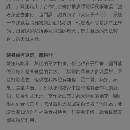
課。」陳泌鍇上了合作社企畫部推廣課前課長張雅雲「提
著菜籃去旅行」這門課，認真讀了《菜籃子革命》，最後
一堂課跟著張雅雲到新莊站參訪，他發現不管是課堂上學
的，跟實際到站所參觀得知的理念，皆與自己的想法契
合，當天就入社。
隨身備有豆奶、蔬果汁
陳泌鍇吃素，其他的不太挑食。但他很在乎早餐，儘可能
做到每日營養餐盤的要求。「以前的早餐大多以蛋餅、豆
漿打發過去。但現在我希望有雜糧、蛋白質、奶類、蔬
果，盡量均衡。」所以陳泌鍇家中隨時備有合作社的豆
奶、紅蘿蔔蔬果汁，當作蛋白質與蔬果營養的補充。聊到
現在外食人口多，怎麼鼓勵大家回家自己煮？他認為，要
讓大家知道合作社的食材特色，只要愈了解，就會提高意
願來站所利用。