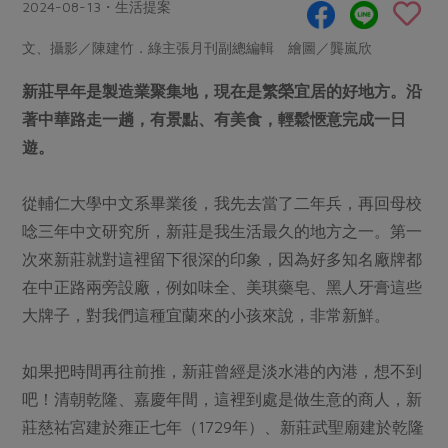
畜產肉類
水產
2024-08-13・生活提案
廚房瑜伽
合作25-經典快閃最後一週
水畜加工品
料理方式
文、攝影／陳建竹．綠主張月刊副總編輯 繪圖／龔嵐欣
產品檢驗
合作25-精選產品第四彈
關注議題
烘焙．點心
新莊早年是製造業聚集地，現在是繁榮宜居的好地方。沿
自主把關
合作25-精選產品第三彈
調理食材・點心
減硝酸鹽
惜食
醬料
著中華路走一趟，有景點、有美食，輕鬆愜意完成一日
檢驗報告
更多當季產品
調味醬料/南北貨
烘焙
非基改運動
支持本土農糧
遊。
湯品．鍋物
硝酸鹽檢驗
休閒零嘴
沖泡飲品
廢核運動
能源議題
漬物
議題活動
從輔仁大學中文系畢業後，我先去當了二年兵，再回母校
保健食品
減添加物
減塑減廢
涼拌沙拉
唸三年中文研究所，新莊是我生活最久的地方之一。第一
社員權益
主婦聯盟X樂齡網特約優惠案
公益金
食農教育
次來新莊就對這裡留下很深的印象，因為好多知名廠牌都
飲品
居家好物
合作社法規
30%rPET紅烏龍茶
更多議題
在中正路兩旁設廠，例如味全、美琪藥皂、黑人牙膏這些
美妝保養
個人清潔
社務專區
2024農業發展計畫年度報告
大牌子，對我們這種宜蘭來的小孩來說，非常新鮮。
主題食譜
生活者e週報
家庭清潔
織品
選舉專區
更多議題活動
異國料理
如果把時間再往前推，新莊曾經是淡水港的內港，想不到
日用品
圖書禮品
綠主張月刊
吧！清朝乾隆、嘉慶年間，這裡到處是做生意的商人，新
年菜食譜
防災用品
最新消息
把最好的台灣味帶回家！
莊慈祐宮建於雍正七年（1729年）、新莊武聖廟建於乾隆
典藏閱覽室
養身食補