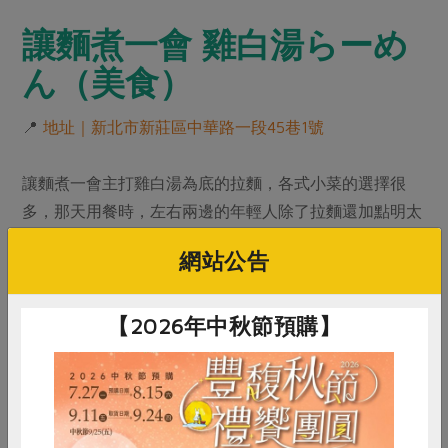
讓麵煮一會 雞白湯らーめ
ん（美食）
📍
地址｜新北市新莊區中華路一段45巷1號
讓麵煮一會主打雞白湯為底的拉麵，各式小菜的選擇很
多，那天用餐時，左右兩邊的年輕人除了拉麵還加點明太
子美乃滋雞肉（或豬肉）丼飯，看來是必吃選項，但我胃
網站公告
口沒那麼好，只能PASS。我吃的「川·辛雞白湯拉麵」，
色香味俱全，橫跨在碗面上的綠色糯米椒與紅色辣油，配
【2026年中秋節預購】
色效果很吸晴。糯米椒炙烤過，慢慢咀嚼會有淡雅的甜味
出現，湯頭雖然加了辣油，但不會很辣，濃醇的雞白湯有
了辣油調和，反而更好喝。細直麵的麵條有彈牙口感，舒
肥雞肉叉燒有四片，是令人飽足的一碗麵。