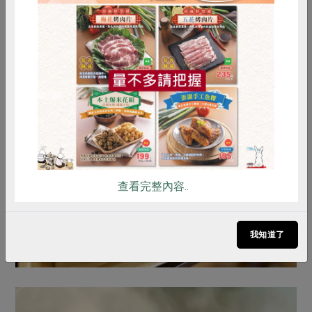
惜食
RPET
食譜
減硝酸鹽
雞蛋
食安
共同購買
查看完整內容..
我知道了