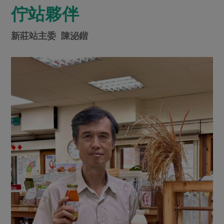
佇站夥伴
新莊站主委 陳泌鍇