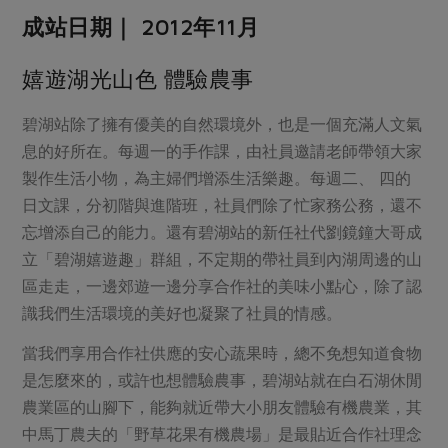
媒體報導
最新產品
成站日期｜ 2012年11月
節慶大餐
下載專區
優惠專區
嬉遊湖光山色 體驗農事
高麗菜海鮮煎餅
地區活動
素食專區
碧湖站除了擁有優美的自然環境外，也是一個充滿人文氣
社務會議
地區活動
息的好所在。每週一的手作課，由社員邀請老師帶領大家
樂齡友善
製作生活小物，為主婦們增添生活樂趣。每週二、 四的
活動報下載
日文課，分初階與進階班，社員們除了忙家務公務，還不
忘增添自己的能力。還有碧湖站的新任社代劉鏡鐘大哥成
立「碧湖嬉遊趣」群組，不定期的帶社員到內湖周邊的山
區走走，一邊郊遊一邊分享合作社的美味小點心，除了認
識我們生活環境的美好也凝聚了社員的情感。
當我們享用合作社供應的安心蔬果時，總不免想知道食物
是怎麼來的，或許也想體驗農事，碧湖站就在白石湖休閒
農業區的山腳下，能夠就近帶大小朋友體驗有機農業，其
中馬丁農夫的「野草花果有機農場」是最貼近合作社理念