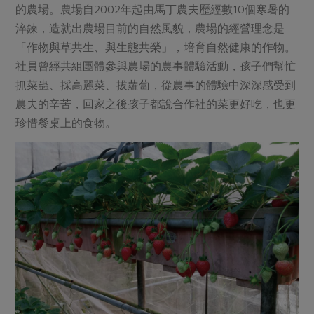
的農場。農場自2002年起由馬丁農夫歷經數10個寒暑的
淬鍊，造就出農場目前的自然風貌，農場的經營理念是
「作物與草共生、與生態共榮」，培育自然健康的作物。
社員曾經共組團體參與農場的農事體驗活動，孩子們幫忙
抓菜蟲、採高麗菜、拔蘿蔔，從農事的體驗中深深感受到
農夫的辛苦，回家之後孩子都說合作社的菜更好吃，也更
珍惜餐桌上的食物。