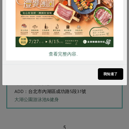
外表簡潔樸素的內湖公民會館，時常舉行展覽活動。
惜食
RPET
食譜
減硝酸鹽
雞蛋
食安
共同購買
SHOP INFO
■野草花果有機農場
ADD：台北市內湖區碧山路38號
野草花果有機農場
查看完整內容..
■內湖公民會館
ADD：台北市內湖區內湖路二段342號
我知道了
內湖公民會館粉絲專頁
■大湖公園游泳池
ADD：台北市內湖區成功路5段31號
大湖公園游泳池&健身