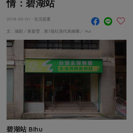
情：碧湖站
畜產肉類
水產
廚房瑜伽
合作25-經典快閃最後一週
水畜加工品
料理方式
產品檢驗
合作25-精選產品第四彈
2019-05-01・生活提案
關注議題
烘焙．點心
自主把關
合作25-精選產品第三彈
調理食材・點心
減硝酸鹽
惜食
文．攝影／黃嘉瑩．第7屆社員代表繪圖／ Hui
醬料
檢驗報告
更多當季產品
調味醬料/南北貨
烘焙
非基改運動
支持本土農糧
湯品．鍋物
硝酸鹽檢驗
休閒零嘴
沖泡飲品
廢核運動
能源議題
漬物
議題活動
保健食品
減添加物
減塑減廢
涼拌沙拉
社員權益
主婦聯盟X樂齡網特約優惠案
公益金
食農教育
飲品
居家好物
合作社法規
30%rPET紅烏龍茶
更多議題
美妝保養
個人清潔
社務專區
2024農業發展計畫年度報告
主題食譜
生活者e週報
家庭清潔
織品
選舉專區
更多議題活動
異國料理
日用品
圖書禮品
綠主張月刊
年菜食譜
防災用品
最新消息
把最好的台灣味帶回家！
碧湖站 BIhu
典藏閱覽室
養身食補