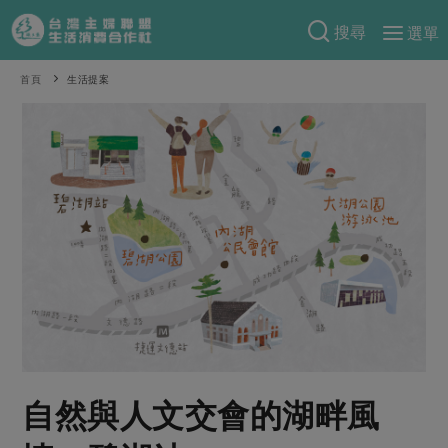
搜尋
選單
產品分類
首頁
生活提案
當季蔬果
食譜料理
一籃菜
當令水果
食材
特別企畫
芽苗類
蕈菇類
米食
預購活動
綠主張
辛香料類
麵食
把最好的台灣味帶回家！
觀點文章
關於合作社
肉食
奶蛋豆・五穀
防災用品預購圓滿結束
主婦食堂
一籃菜真心話
海鮮
蛋
乳製品
認識合作社
重要公告
2026年端午節預購圓滿結束
社內大小事
合作聯合國
常備菜
豆製品
米麵雜糧
關於我們
更多預購活動
產品故事
生活提案
蔬食
合作社組織
自然與人文交會的湖畔風
肉品・水產
樂齡生活
親子食育
蛋料理
當季產品
員工與求才