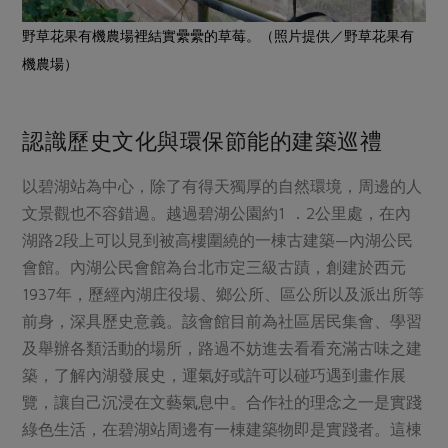
野草花果有機農場裡結實纍纍的草莓。（照片提供／野草花果有
機農場）
認識歷史文化與環保節能的建築巡禮
以碧湖站為中心，除了有得天獨厚的自然環境，周邊的人
文景觀也不容錯過。越過碧湖公園約1 ．2公里處，在內
湖路2段上可以見到被高樓圍繞的一棟古建築—內湖公民
會館。內湖公民會館為台北市定三級古蹟，創建於西元
1937年，歷經內湖庄役場、鄉公所、區公所以及派出所等
前身，深具歷史意義。該會館目前為社區居民集會、學習
及舉辦各類活動的場所，路過不妨進去看看充滿古味之建
築，了解內湖發展史，運氣好或許可以碰巧遇到畫作展
覽，讓自己沉浸在文藝氣息中。合作社的理念之一是實踐
綠色生活，在碧湖站周邊有一棟建築物即是實踐者。這棟