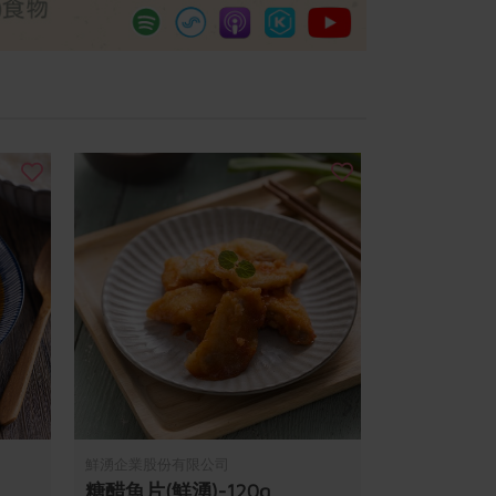
鮮湧企業股份有限公司
糖醋魚片(鮮湧)-120g