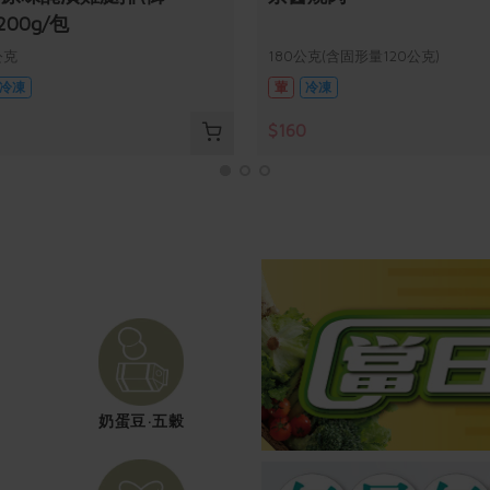
200g/包
公克
180公克(含固形量120公克)
冷凍
葷
冷凍
$160
奶蛋豆·五穀