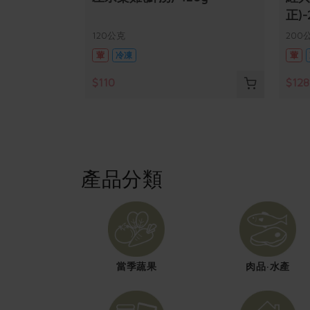
正)-
120公克
200
葷
冷凍
葷
$110
$128
產品分類
當季蔬果
肉品·水產