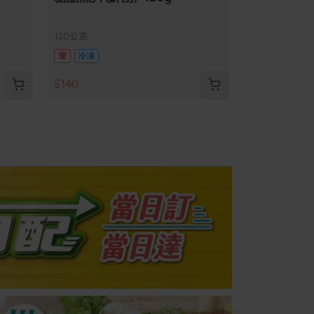
120公克
葷
冷凍
$140