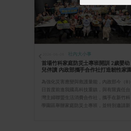
社內大小事
2026-06-08
18開播！
首場竹科家庭防災士專班開訓 2歲嬰幼
兒伴讀 內政部攜手合作社打造韌性家
籃菜．真心
為強化災害應變與救護量能，內政部今（8
下午5點更
日首度前進我國高科技重鎮，與有限責任台
」、「合作
灣主婦聯盟生活消費合作社，攜手在新竹科
合作真食
學園區舉辦家庭防災士專班，並特別邀請新
收聽。
竹市消防局大隊長林靖亞講授幼兒CPR急救
課程。