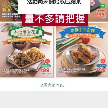
活動尚未開始或已結束
食
RPET
食譜
減硝酸鹽
雞蛋
食安
共同
25】「農糧知識王IP角色設計暨命名」創作競賽
課程】走進民主治理：2026年選任人員先修課程
公告】農友張茂軒香蕉不符合本社農產品自主管理規範說明
推薦閱讀
查看完整內容..