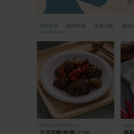
加熱即食
開封即食
消暑涼飲
夏日
鮮湧企業股份有限公司
御正
左宗棠雞(鮮湧)-120g
經典