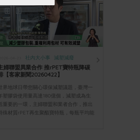
社內大小事
減塑減廢
2026-04-23
2025-12-19
主婦聯盟異業合作 推rPET寶特瓶降碳
永續善農
排【客家新聞20260422】
行列
世界地球日帶您關心環保減塑議題，臺灣一
第四屆永續善
年塑膠袋使用量高達180億個，減塑成為生
北中山堂舉
活重要的一環，主婦聯盟和業者合作，推出
農友與團體
特殊材質rPET再生聚酯寶特瓶，每瓶平均能
護土地的行
夠降低30%碳排放量，另外還推廣平時裝蔬
果的網袋，可以拿到店內回收再利用，避免
浪費。