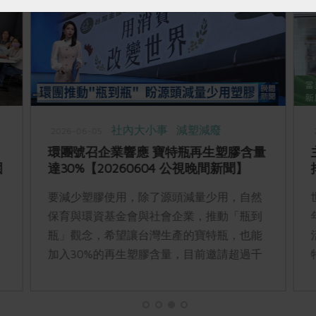
社內大小事
減塑減廢
2026-06-05
環團號召企業響應 寶特瓶再生塑膠含量
園
達30%【20260604 公視晚間新聞】
）
要減少塑膠使用，除了源頭減量少用，自然
保育與環資基金會與社會企業，推動「瓶到
瓶」觀念，希望讓台灣生產的寶特瓶，也能
加入30%的再生塑膠含量，目前邀請超過千
家企業響應。環境部表示，針對減塑的綠色
產品，會透過更優惠的綠色費率來鼓勵。