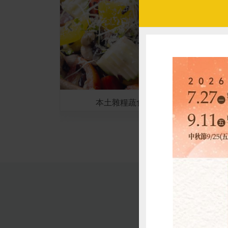
豆腐
本土雜糧蔬食沙拉