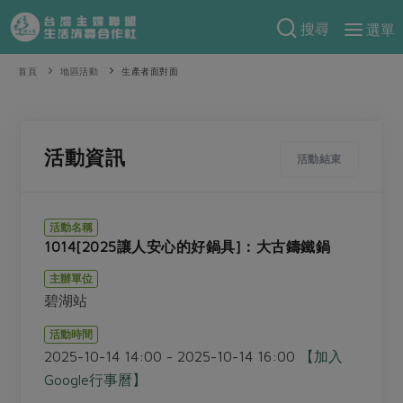
搜尋
選單
產品分類
首頁
地區活動
生產者面對面
當季蔬果
食譜料理
一籃菜
當令水果
食材
特別企畫
活動資訊
活動結束
芽苗類
蕈菇類
米食
預購活動
綠主張
辛香料類
麵食
活動名稱
把最好的台灣味帶回家！
1014[2025讓人安心的好鍋具]：大古鑄鐵鍋
觀點文章
關於合作社
肉食
奶蛋豆・五穀
防災用品預購圓滿結束
主辦單位
主婦食堂
一籃菜真心話
海鮮
蛋
乳製品
認識合作社
重要公告
2026年端午節預購圓滿結束
碧湖站
社內大小事
合作聯合國
常備菜
豆製品
米麵雜糧
關於我們
更多預購活動
活動時間
產品故事
生活提案
蔬食
2025-10-14 14:00 - 2025-10-14 16:00
【加入
合作社組織
肉品・水產
樂齡生活
親子食育
Google行事曆】
蛋料理
當季產品
員工與求才