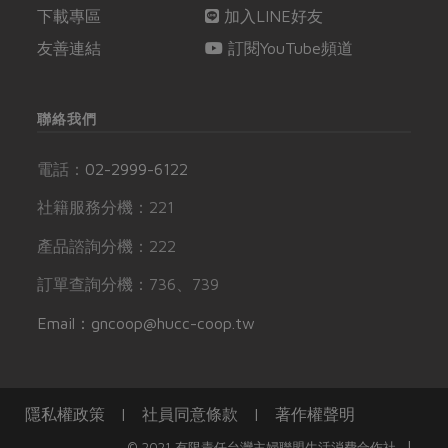
下載專區
加入LINE好友
友善連結
訂閱YouTube頻道
聯絡我們
電話：
02-2999-6122
社籍服務分機：221
產品諮詢分機：222
訂單查詢分機：736、739
Email：gncoop@hucc-coop.tw
隱私權政策
|
社員同意條款
|
著作權聲明
|
© 2021 有限責任台灣主婦聯盟生活消費合作社