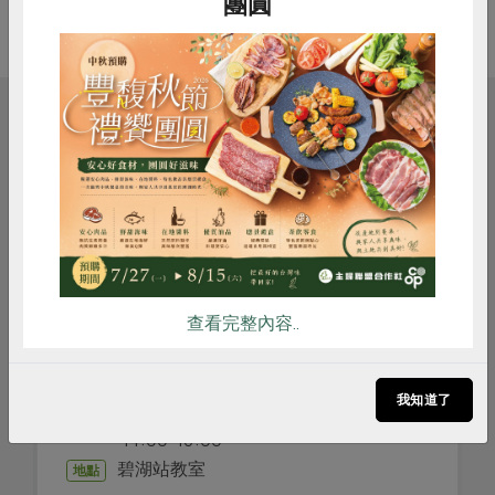
團圓
相關活動
惜食
RPET
食譜
減硝酸鹽
雞蛋
食安
共同購買
生產者面對面
0811鹽田慢時光_洲南鹽場的土地、海風與鹽
故事
查看完整內容..
沈艋美
講師
我知道了
2026-08-11
時間
14:00-16:00
碧湖站教室
地點