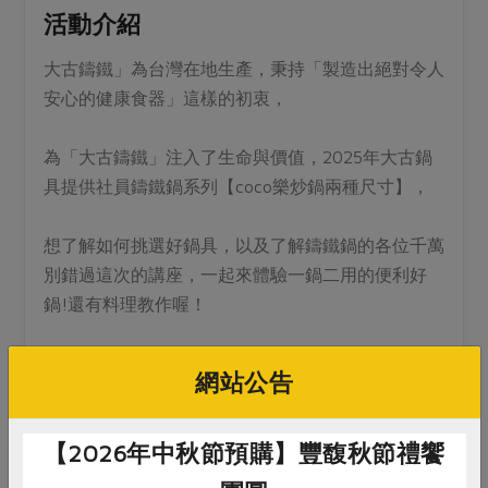
媒體報導
最新產品
活動介紹
節慶大餐
下載專區
大古鑄鐵」為台灣在地生產，秉持「製造出絕對令人
優惠專區
安心的健康食器」這樣的初衷，
高麗菜海鮮煎餅
地區活動
素食專區
為「大古鑄鐵」注入了生命與價值，2025年大古鍋
社務會議
地區活動
樂齡友善
具提供社員鑄鐵鍋系列【coco樂炒鍋兩種尺寸】，
活動報下載
想了解如何挑選好鍋具，以及了解鑄鐵鍋的各位千萬
別錯過這次的講座，一起來體驗一鍋二用的便利好
鍋!還有料理教作喔！
請自備環保餐具！不要猶豫!
網站公告
再忙也要抽空報名參加，這場您絕對不能錯過，名額
有限喔!
【2026年中秋節預購】豐馥秋節禮饗