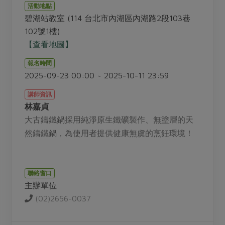
畜產肉類
水產
廚房瑜伽
活動地點
合作25-經典快閃最後一週
碧湖站教室 (114 台北市內湖區內湖路2段103巷
水畜加工品
料理方式
產品檢驗
合作25-精選產品第四彈
102號1樓)
關注議題
烘焙．點心
【查看地圖】
自主把關
合作25-精選產品第三彈
調理食材・點心
減硝酸鹽
惜食
醬料
報名時間
檢驗報告
更多當季產品
調味醬料/南北貨
烘焙
非基改運動
支持本土農糧
2025-09-23 00:00 ~ 2025-10-11 23:59
湯品．鍋物
硝酸鹽檢驗
休閒零嘴
沖泡飲品
廢核運動
能源議題
漬物
講師資訊
議題活動
保健食品
林嘉貞
減添加物
減塑減廢
涼拌沙拉
社員權益
大古鑄鐵鍋採用純淨原生鐵礦製作、無塗層的天
主婦聯盟X樂齡網特約優惠案
公益金
食農教育
飲品
然鑄鐵鍋，為使用者提供健康無虞的烹飪環境！
居家好物
合作社法規
30%rPET紅烏龍茶
更多議題
美妝保養
個人清潔
社務專區
2024農業發展計畫年度報告
主題食譜
生活者e週報
家庭清潔
織品
選舉專區
聯絡窗口
更多議題活動
異國料理
主辦單位
日用品
圖書禮品
綠主張月刊
(02)2656-0037
年菜食譜
防災用品
最新消息
把最好的台灣味帶回家！
典藏閱覽室
養身食補