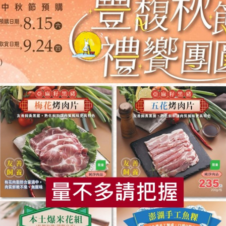
共同實踐合作社關懷健康與永續生活的核心價值。
品，接著享用她帶來的澎湃午餐，邊吃邊聽她主講「均衡飲食」
食
RPET
食譜
減硝酸鹽
雞蛋
食安
共同
實可以透過正確飲食與生活習慣有效預防！