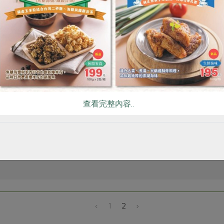
查看完整內容..
康、存下肌力，讓每一天都充滿活力！
踴躍報名！
‹
1
2
›