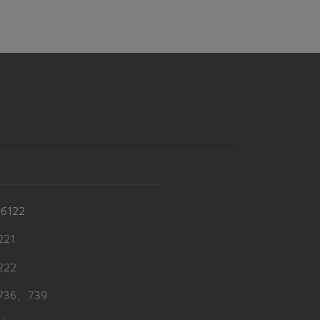
-6122
21
22
36、739