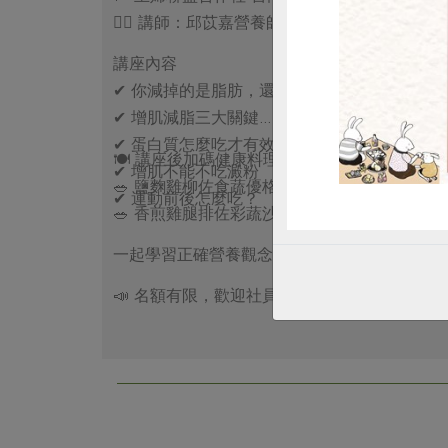
👩‍⚕️ 講師：邱苡嘉營養師
講座內容
✔ 你減掉的是脂肪，還是肌肉？
✔ 增肌減脂三大關鍵
✔ 蛋白質怎麼吃才有效？
🍽 講座後加碼健康料理實作
✔ 增肌不能不吃澱粉
🥗 鹽麴雞柳佐食蔬優格醬
✔ 運動前後怎麼吃？
🥗 香煎雞腿排佐彩蔬沙拉醬
一起學習正確營養觀念，預防肌少症，吃出健
📣 名額有限，歡迎社員、眷屬及有興趣的民眾