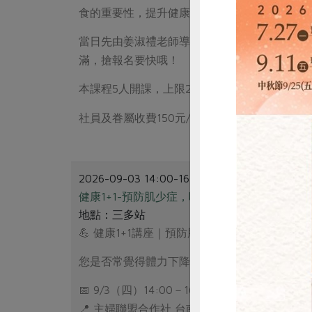
食的重要性，提升健康識能與自主照顧能力，
當日先由姜淑禮老師導覽苓雅站一樓的各種產
滿，搶報名要快哦！
本課程5人開課，上限20人。請自備耐熱餐具。
社員及眷屬收費150元/人，非社員250元/人。
2026-09-03 14:00-16:00
健康1+1-預防肌少症，吃出好肌力
地點：三多站
💪 健康1+1講座｜預防肌少症，吃出好肌力！
惜
您是否常覺得體力下降、肌力不足？肌少症其
📅 9/3（四）14:00－16:00
📍 主婦聯盟合作社 台南分社 三多站