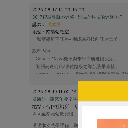
2026-08-17 14:00-16:00
0817智慧導航不迷路- 別成為科技的迷途羔羊
講師：
吳武憲
地點：南港站教室
「智慧導航不迷路- 別成為科技的迷途羔羊」
課程內容:
- Google Maps 機車與步行導航進階設定。
- 避開高速公路/收費路段之導航防呆查核。
- Gemini、ChatGPT 導航危機對話與台灣路標
2026-08-19 11:00-13:00
健康1+1-誰來午餐？均衡飲食&聰明選擇營養食
地點：合作社站所 - 苓雅站
＃＃至苓雅站繳費後，才算完成報名＃＃
透過本次共學課程，期望藉由姜淑禮老師多年