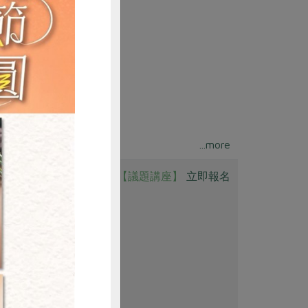
。參加者必定收穫滿
...more
【議題講座】
立即報名
購買