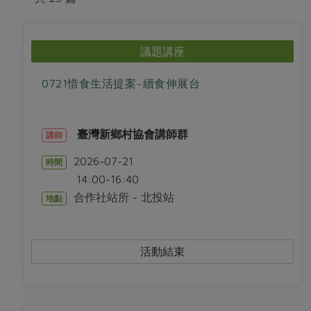
畜產肉類
水產
廚房瑜伽
合作25-經典快閃最後一週
水畜加工品
料理方式
產品檢驗
合作25-精選產品第四彈
關注議題
議題講座
烘焙．點心
自主把關
合作25-精選產品第三彈
調理食材・點心
減硝酸鹽
惜食
醬料
0721惜食生活提案~續食伸展台
檢驗報告
更多當季產品
調味醬料/南北貨
烘焙
非基改運動
支持本土農糧
湯品．鍋物
硝酸鹽檢驗
休閒零嘴
沖泡飲品
廢核運動
能源議題
漬物
臺灣新鄉村協會講師群
講師
議題活動
保健食品
減添加物
減塑減廢
涼拌沙拉
2026-07-21
時間
社員權益
主婦聯盟X樂齡網特約優惠案
公益金
食農教育
14:00-16:40
飲品
居家好物
合作社法規
30%rPET紅烏龍茶
更多議題
合作社站所 - 北投站
地點
美妝保養
個人清潔
社務專區
2024農業發展計畫年度報告
主題食譜
生活者e週報
家庭清潔
織品
選舉專區
更多議題活動
活動結束
異國料理
日用品
圖書禮品
綠主張月刊
年菜食譜
防災用品
最新消息
把最好的台灣味帶回家！
典藏閱覽室
養身食補