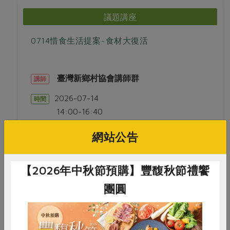
媒體報導
最新產品
節慶大餐
議題講座
下載專區
優惠專區
0714惜食生活提案~食材大復活
高麗菜海鮮煎餅
地區活動
素食專區
社務會議
地區活動
臺灣新鄉村協會講師群
講師
樂齡友善
活動報下載
2026-07-14
時間
14:00-16:40
合作社站所 - 北投站
地點
網站公告
活動結束
【2026年中秋節預購】豐馥秋節禮饗
團圓
議題講座