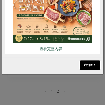
0708惜食生活提案~餐盤上的食光機
惜食
RPET
食譜
減硝酸鹽
雞蛋
食安
共同購買
臺灣新鄉村協會講師群
講師
2026-07-08
時間
14:00-16:40
合作社站所 - 北投站
地點
查看完整內容..
我知道了
活動結束
‹
1
2
›