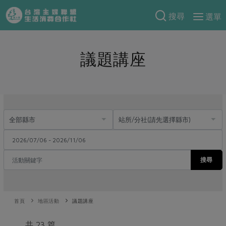
搜尋
選單
產品分類
議題講座
當季蔬果
食譜料理
一籃菜
當令水果
食材
特別企畫
芽苗類
蕈菇類
米食
預購活動
綠主張
辛香料類
麵食
把最好的台灣味帶回家！
觀點文章
關於合作社
肉食
奶蛋豆・五穀
防災用品預購圓滿結束
主婦食堂
一籃菜真心話
海鮮
搜尋
蛋
乳製品
認識合作社
重要公告
2026年端午節預購圓滿結束
社內大小事
合作聯合國
常備菜
豆製品
米麵雜糧
關於我們
更多預購活動
產品故事
生活提案
蔬食
合作社組織
首頁
地區活動
議題講座
肉品・水產
樂齡生活
親子食育
蛋料理
當季產品
員工與求才
共 23 篇