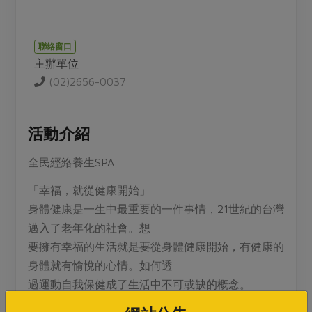
媒體報導
最新產品
節慶大餐
下載專區
聯絡窗口
優惠專區
主辦單位
高麗菜海鮮煎餅
地區活動
(02)2656-0037
素食專區
社務會議
地區活動
樂齡友善
活動報下載
活動介紹
全民經絡養生SPA
「幸福，就從健康開始」
身體健康是一生中最重要的一件事情，21世紀的台灣
邁入了老年化的社會。想
要擁有幸福的生活就是要從身體健康開始，有健康的
身體就有愉悅的心情。如何透
過運動自我保健成了生活中不可或缺的概念。