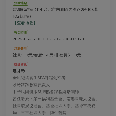
畜產肉類
水產
廚房瑜伽
活動地點
傳到心坎裡，誠心又澎派
碧湖站教室 (114 台北市內湖區內湖路2段103巷
水畜加工品
料理方式
產品檢驗
合作25-經典快閃最後一週
102號1樓)
關注議題
烘焙．點心
【查看地圖】
自主把關
合作25-精選產品第四彈
調理食材・點心
減硝酸鹽
惜食
醬料
報名時間
檢驗報告
更多當季產品
調味醬料/南北貨
烘焙
非基改運動
支持本土農糧
2026-05-15 00:00 ~ 2026-06-02 12:00
湯品．鍋物
硝酸鹽檢驗
休閒零嘴
沖泡飲品
廢核運動
能源議題
漬物
活動費用
議題活動
保健食品
社員$50元/眷屬$50元/非社員$100元
減添加物
減塑減廢
涼拌沙拉
社員權益
主婦聯盟X樂齡網特約優惠案
公益金
食農教育
講師資訊
飲品
居家好物
合作社法規
潘才玲
30%rPET紅烏龍茶
更多議題
全民經絡養生SPA課程創立者
美妝保養
個人清潔
社務專區
2024農業發展計畫年度報告
才玲舞蹈教室負責人
主題食譜
生活者e週報
家庭清潔
織品
選舉專區
更多議題活動
中華民國健康減肥協會課程總培訓師
異國料理
日用品
圖書禮品
曾任教於：第一福利基金會、南港區老人協會、
綠主張月刊
年菜食譜
社區發展協進會、基隆社區大學、基降市稅務
防災用品
最新消息
傳到心坎裡，誠心又澎派
局、三重社區大學、博仁醫院
典藏閱覽室
養身食補