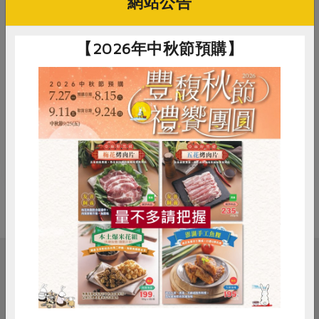
網站公告
課程內容：
1、尾指開穴
2、雙手解末梢
【2026年中秋節預購】
3、手腕放鬆
4、心經操
5、肺經操
6、心包經操
▲歡迎您邀請好朋友、厝邊好鄰居，一起來紓壓~~~
惜食
RPET
食譜
減硝酸鹽
雞蛋
食安
共同購買
相關活動