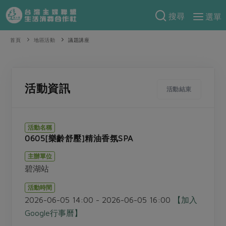
搜尋
選單
產品分類
首頁
地區活動
議題講座
當季蔬果
食譜料理
一籃菜
當令水果
食材
特別企畫
活動資訊
活動結束
芽苗類
蕈菇類
米食
預購活動
綠主張
辛香料類
麵食
活動名稱
把最好的台灣味帶回家！
0605[樂齡舒壓]精油香氛SPA
觀點文章
關於合作社
肉食
奶蛋豆・五穀
防災用品預購圓滿結束
主辦單位
主婦食堂
一籃菜真心話
海鮮
蛋
乳製品
認識合作社
重要公告
2026年端午節預購圓滿結束
碧湖站
社內大小事
合作聯合國
常備菜
豆製品
米麵雜糧
關於我們
更多預購活動
活動時間
產品故事
生活提案
蔬食
2026-06-05 14:00 - 2026-06-05 16:00
【加入
合作社組織
肉品・水產
樂齡生活
親子食育
Google行事曆】
蛋料理
當季產品
員工與求才