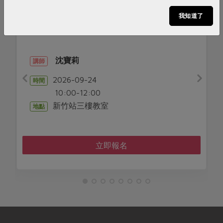
議題講座
議題講
我知道了
--《未來議會》桌遊體驗
居家也能練肌力!!
2026-09-12
時間
14:00-16:00
0
合作社站所 - 苓雅
地點
教室
立即報名
立即報