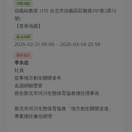
畜產肉類
水產
廚房瑜伽
活動地點
合作25-經典快閃最後一週
信義站教室 (110 台北市信義區莊敬路391巷2弄13
水畜加工品
料理方式
產品檢驗
合作25-精選產品第四彈
號)
關注議題
烘焙．點心
【查看地圖】
自主把關
合作25-精選產品第三彈
調理食材・點心
減硝酸鹽
惜食
醬料
報名時間
檢驗報告
更多當季產品
調味醬料/南北貨
烘焙
非基改運動
支持本土農糧
2025-02-21 09:00 ~ 2025-03-04 23:59
湯品．鍋物
硝酸鹽檢驗
休閒零嘴
沖泡飲品
廢核運動
能源議題
漬物
講師資訊
議題活動
保健食品
李永志
減添加物
減塑減廢
涼拌沙拉
社員權益
社員
主婦聯盟X樂齡網特約優惠案
公益金
食農教育
飲品
從事地方創生關懷多年
居家好物
合作社法規
30%rPET紅烏龍茶
更多議題
走讀經驗豐富
美妝保養
個人清潔
社務專區
2024農業發展計畫年度報告
曾在新北市河川生態保育協會擔任理事長
主題食譜
生活者e週報
家庭清潔
織品
選舉專區
更多議題活動
異國料理
新北市河川生態保育協會「地方創生關懷促進」
日用品
圖書禮品
綠主張月刊
專案擔任兼任經理
年菜食譜
防災用品
最新消息
把最好的台灣味帶回家！
典藏閱覽室
養身食補