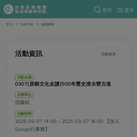
搜尋
選單
產品分類
首頁
地區活動
議題講座
當季蔬果
食譜料理
一籃菜
當令水果
食材
特別企畫
活動資訊
活動結束
芽苗類
蕈菇類
米食
預購活動
綠主張
辛香料類
麵食
活動名稱
把最好的台灣味帶回家！
0307[原鄉文化走讀]500年歷史浸水營古道
觀點文章
關於合作社
肉食
奶蛋豆・五穀
防災用品預購圓滿結束
主辦單位
主婦食堂
一籃菜真心話
海鮮
蛋
乳製品
認識合作社
重要公告
2026年端午節預購圓滿結束
信義站
社內大小事
合作聯合國
常備菜
豆製品
米麵雜糧
關於我們
更多預購活動
活動時間
產品故事
生活提案
蔬食
2025-03-07 14:00 - 2025-03-07 16:00
【加入
合作社組織
肉品・水產
樂齡生活
親子食育
Google行事曆】
蛋料理
當季產品
員工與求才