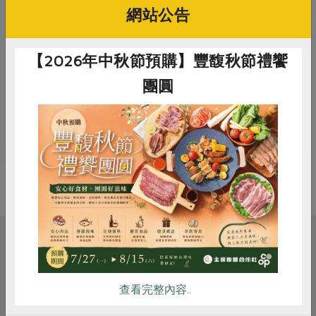
號。現步道路段長15.4公里，為農委會林務局規劃之
網站公告
國家步道系統的一部分
近來台灣掀起了一股古道熱潮，許多人開始走入山
【2026年中秋節預購】豐馥秋節禮饗
林，尋找過去先民走過的路。並親身體驗，除了欣賞
團圓
沿途美景與曾經的遺跡，也得到了心靈的昇華。
就讓我們一起來探訪這些美麗的秘徑，追尋先人的足
跡，也發現不一樣的台灣之美，與更好的自己吧！
惜食
RPET
食譜
減硝酸鹽
雞蛋
食安
共同購買
相關活動
查看完整內容..