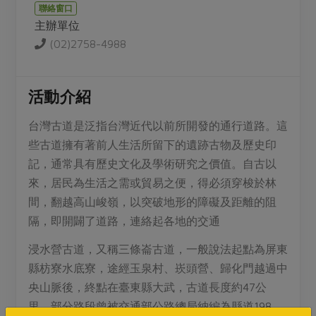
媒體報導
聯絡窗口
最新產品
節慶大餐
主辦單位
下載專區
(02)2758-4988
優惠專區
高麗菜海鮮煎餅
地區活動
素食專區
活動介紹
社務會議
地區活動
樂齡友善
台灣古道是泛指台灣近代以前所開發的通行道路。這
活動報下載
些古道擁有著前人生活所留下的遺跡古物及歷史印
記，通常具有歷史文化及學術研究之價值。自古以
來，居民為生活之需或貿易之便，得必須穿梭於林
間，翻越高山峻嶺，以突破地形的障礙及距離的阻
隔，即開闢了道路，連絡起各地的交通
浸水營古道，又稱三條崙古道，一般說法起點為屏東
縣枋寮水底寮，途經玉泉村、崁頭營、歸化門越過中
央山脈後，終點在臺東縣大武，古道長度約47公
里，部分路段曾被交通部公路總局納編為縣道198