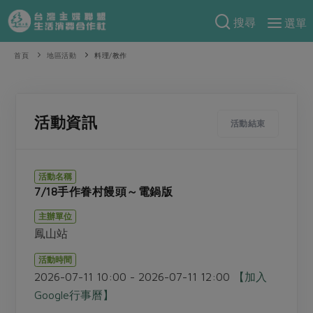
搜尋
選單
產品分類
首頁
地區活動
料理/教作
當季蔬果
食譜料理
一籃菜
當令水果
食材
特別企畫
活動資訊
活動結束
芽苗類
蕈菇類
米食
預購活動
綠主張
辛香料類
麵食
活動名稱
把最好的台灣味帶回家！
7/18手作眷村饅頭～電鍋版
觀點文章
關於合作社
肉食
奶蛋豆・五穀
防災用品預購圓滿結束
主辦單位
主婦食堂
一籃菜真心話
海鮮
蛋
乳製品
認識合作社
重要公告
2026年端午節預購圓滿結束
鳳山站
社內大小事
合作聯合國
常備菜
豆製品
米麵雜糧
關於我們
更多預購活動
活動時間
產品故事
生活提案
蔬食
2026-07-11 10:00 - 2026-07-11 12:00
【加入
合作社組織
肉品・水產
樂齡生活
親子食育
Google行事曆】
蛋料理
當季產品
員工與求才