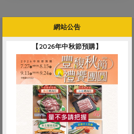
媒體報導
最新產品
節慶大餐
下載專區
優惠專區
網站公告
高麗菜海鮮煎餅
相關活動
地區活動
素食專區
社務會議
地區活動
【2026年中秋節預購】
樂齡友善
活動報下載
料理/教作
苓雅綠食—手作葷素包子
2026-09-05
時間
惜食
RPET
食譜
減硝酸鹽
14:00-16:30
雞蛋
食安
共同購買
合作社站所 - 苓雅站
地點
詳見活動介紹
費用