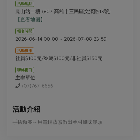
畜產肉類
水產
廚房瑜伽
活動地點
合作25-經典快閃最後一週
鳳山站二樓 (807 高雄市三民區文濱路13號)
水畜加工品
料理方式
產品檢驗
合作25-精選產品第四彈
【查看地圖】
關注議題
烘焙．點心
自主把關
合作25-精選產品第三彈
調理食材・點心
報名時間
減硝酸鹽
惜食
醬料
2026-06-14 00:00 ~ 2026-07-08 23:59
檢驗報告
更多當季產品
調味醬料/南北貨
烘焙
非基改運動
支持本土農糧
湯品．鍋物
活動費用
硝酸鹽檢驗
休閒零嘴
沖泡飲品
廢核運動
能源議題
社員$100元/眷屬$100元/非社員$150元
漬物
議題活動
保健食品
減添加物
減塑減廢
涼拌沙拉
聯絡窗口
社員權益
主婦聯盟X樂齡網特約優惠案
主辦單位
公益金
食農教育
飲品
居家好物
合作社法規
(07)767-6656
30%rPET紅烏龍茶
更多議題
美妝保養
個人清潔
社務專區
2024農業發展計畫年度報告
主題食譜
生活者e週報
家庭清潔
織品
選舉專區
活動介紹
更多議題活動
異國料理
日用品
圖書禮品
綠主張月刊
手揉麵團～用電鍋蒸煮做出眷村風味饅頭
年菜食譜
防災用品
最新消息
把最好的台灣味帶回家！
典藏閱覽室
養身食補