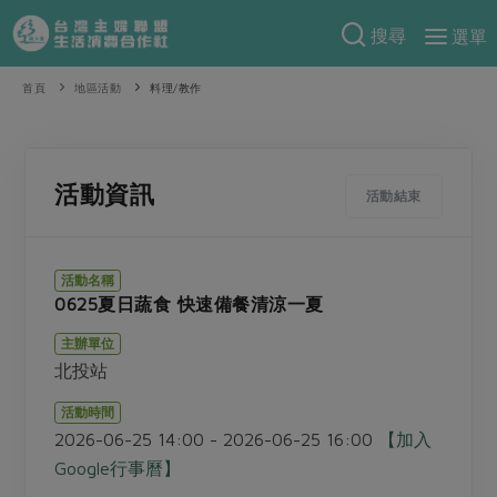
搜尋
選單
產品分類
首頁
地區活動
料理/教作
當季蔬果
食譜料理
一籃菜
當令水果
食材
特別企畫
活動資訊
活動結束
芽苗類
蕈菇類
米食
預購活動
綠主張
辛香料類
麵食
活動名稱
把最好的台灣味帶回家！
0625夏日蔬食 快速備餐清涼一夏
觀點文章
關於合作社
肉食
奶蛋豆・五穀
防災用品預購圓滿結束
主辦單位
主婦食堂
一籃菜真心話
海鮮
蛋
乳製品
認識合作社
重要公告
2026年端午節預購圓滿結束
北投站
社內大小事
合作聯合國
常備菜
豆製品
米麵雜糧
關於我們
更多預購活動
活動時間
產品故事
生活提案
蔬食
2026-06-25 14:00 - 2026-06-25 16:00
【加入
合作社組織
肉品・水產
樂齡生活
親子食育
Google行事曆】
蛋料理
當季產品
員工與求才