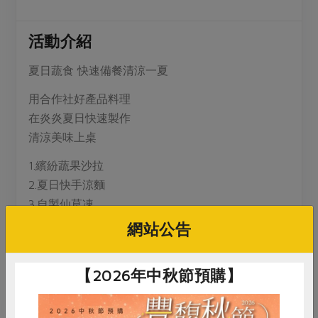
媒體報導
最新產品
節慶大餐
下載專區
活動介紹
優惠專區
高麗菜海鮮煎餅
夏日蔬食 快速備餐清涼一夏
地區活動
素食專區
用合作社好產品料理
社務會議
地區活動
在炎炎夏日快速製作
樂齡友善
活動報下載
清涼美味上桌
1.繽紛蔬果沙拉
2.夏日快手涼麵
3.自製仙草凍
網站公告
▲請自備環保餐具
歡迎電話報名哦！
【2026年中秋節預購】