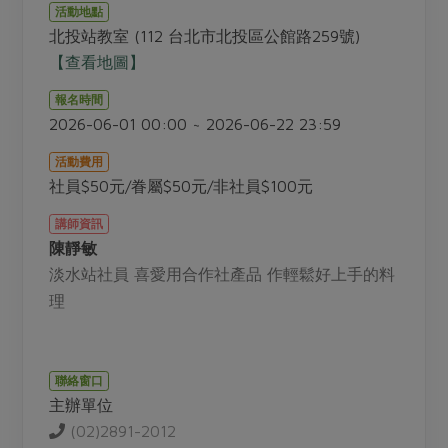
畜產肉類
水產
廚房瑜伽
活動地點
合作25-經典快閃最後一週
北投站教室 (112 台北市北投區公館路259號)
水畜加工品
料理方式
產品檢驗
合作25-精選產品第四彈
【查看地圖】
關注議題
烘焙．點心
自主把關
合作25-精選產品第三彈
調理食材・點心
報名時間
減硝酸鹽
惜食
醬料
2026-06-01 00:00 ~ 2026-06-22 23:59
檢驗報告
更多當季產品
調味醬料/南北貨
烘焙
非基改運動
支持本土農糧
湯品．鍋物
活動費用
硝酸鹽檢驗
休閒零嘴
沖泡飲品
廢核運動
能源議題
社員$50元/眷屬$50元/非社員$100元
漬物
議題活動
保健食品
減添加物
減塑減廢
涼拌沙拉
講師資訊
社員權益
主婦聯盟X樂齡網特約優惠案
陳靜敏
公益金
食農教育
飲品
居家好物
合作社法規
淡水站社員 喜愛用合作社產品 作輕鬆好上手的料
30%rPET紅烏龍茶
更多議題
理
美妝保養
個人清潔
社務專區
2024農業發展計畫年度報告
主題食譜
生活者e週報
家庭清潔
織品
選舉專區
更多議題活動
異國料理
日用品
圖書禮品
聯絡窗口
綠主張月刊
年菜食譜
主辦單位
防災用品
最新消息
把最好的台灣味帶回家！
(02)2891-2012
典藏閱覽室
養身食補