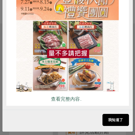
相關活動
惜食
RPET
食譜
減硝酸鹽
雞蛋
食安
共同購買
料理/教作
苓雅綠食—手作葷素包子
查看完整內容..
2026-09-05
時間
14:00-16:30
我知道了
合作社站所 - 苓雅站
地點
詳見活動介紹
費用