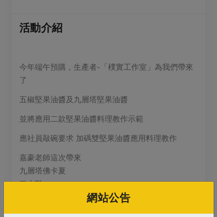
媒體報導
最新產品
節慶大餐
下載專區
活動介紹
優惠專區
高麗菜海鮮煎餅
地區活動
素食專區
今年端午預購，生產者-「樸實工作室」為我們帶來
社務會議
地區活動
了
樂齡友善
活動報下載
五椒堅果油醬及九層塔堅果油醬
並將應用二款堅果油醬料理教作示範
應社員敲碗要求 加碼雙堅果油醬應用料理教作
嘉豪老師這次帶來
九層塔佛卡夏
口水雞
網站公告
南瓜濃湯
有預購這二款堅果油醬的社員千萬不要錯過哦