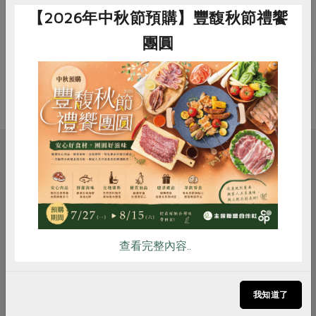
【2026年中秋節預購】豐馥秋節禮饗
請參加的社員 記得自備餐具！
團圓
惜食
RPET
食譜
減硝酸鹽
雞蛋
食安
共同購買
相關活動
料理/教作
查看完整內容..
苓雅綠食—手作葷素包子
我知道了