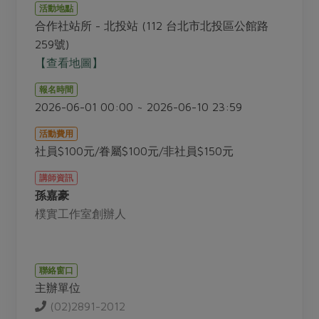
畜產肉類
水產
廚房瑜伽
活動地點
合作25-經典快閃最後一週
合作社站所 - 北投站 (112 台北市北投區公館路
水畜加工品
料理方式
產品檢驗
合作25-精選產品第四彈
259號)
關注議題
烘焙．點心
【查看地圖】
自主把關
合作25-精選產品第三彈
調理食材・點心
減硝酸鹽
惜食
醬料
報名時間
檢驗報告
更多當季產品
調味醬料/南北貨
烘焙
非基改運動
支持本土農糧
2026-06-01 00:00 ~ 2026-06-10 23:59
湯品．鍋物
硝酸鹽檢驗
休閒零嘴
沖泡飲品
廢核運動
能源議題
漬物
活動費用
議題活動
保健食品
社員$100元/眷屬$100元/非社員$150元
減添加物
減塑減廢
涼拌沙拉
社員權益
主婦聯盟X樂齡網特約優惠案
公益金
食農教育
講師資訊
飲品
居家好物
合作社法規
孫嘉豪
30%rPET紅烏龍茶
更多議題
樸實工作室創辦人
美妝保養
個人清潔
社務專區
2024農業發展計畫年度報告
主題食譜
生活者e週報
家庭清潔
織品
選舉專區
更多議題活動
異國料理
日用品
圖書禮品
聯絡窗口
綠主張月刊
年菜食譜
主辦單位
防災用品
最新消息
把最好的台灣味帶回家！
(02)2891-2012
典藏閱覽室
養身食補