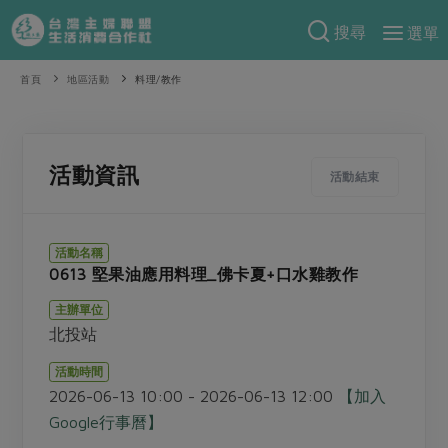
搜尋
選單
產品分類
首頁
地區活動
料理/教作
當季蔬果
食譜料理
一籃菜
當令水果
食材
特別企畫
活動資訊
活動結束
芽苗類
蕈菇類
米食
預購活動
綠主張
辛香料類
麵食
活動名稱
把最好的台灣味帶回家！
0613 堅果油應用料理_佛卡夏+口水雞教作
觀點文章
關於合作社
肉食
奶蛋豆・五穀
防災用品預購圓滿結束
主辦單位
主婦食堂
一籃菜真心話
海鮮
蛋
乳製品
認識合作社
重要公告
2026年端午節預購圓滿結束
北投站
社內大小事
合作聯合國
常備菜
豆製品
米麵雜糧
關於我們
更多預購活動
活動時間
產品故事
生活提案
蔬食
2026-06-13 10:00 - 2026-06-13 12:00
【加入
合作社組織
肉品・水產
樂齡生活
親子食育
Google行事曆】
蛋料理
當季產品
員工與求才