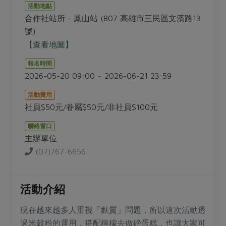
畜產肉類
水產
廚房瑜伽
活動地點
傳到心坎裡，誠心又澎派
合作社站所 - 鳳山站 (807 高雄市三民區文濱路13
水畜加工品
料理方式
產品檢驗
合作25-經典快閃最後一週
號)
關注議題
烘焙．點心
【查看地圖】
自主把關
合作25-精選產品第四彈
調理食材・點心
減硝酸鹽
惜食
醬料
報名時間
檢驗報告
更多當季產品
調味醬料/南北貨
烘焙
非基改運動
支持本土農糧
2026-05-20 09:00 ~ 2026-06-21 23:59
湯品．鍋物
硝酸鹽檢驗
休閒零嘴
沖泡飲品
廢核運動
能源議題
漬物
活動費用
議題活動
保健食品
社員$50元/眷屬$50元/非社員$100元
減添加物
減塑減廢
涼拌沙拉
社員權益
主婦聯盟X樂齡網特約優惠案
公益金
食農教育
聯絡窗口
飲品
居家好物
合作社法規
主辦單位
30%rPET紅烏龍茶
更多議題
(07)767-6656
美妝保養
個人清潔
社務專區
2024農業發展計畫年度報告
主題食譜
生活者e週報
家庭清潔
織品
選舉專區
更多議題活動
異國料理
活動介紹
日用品
圖書禮品
綠主張月刊
年菜食譜
防災用品
最新消息
傳到心坎裡，誠心又澎派
現在越來越多人重視「麩質」問題，所以這次活動透
典藏閱覽室
養身食補
過米穀粉的運用，搭配檸檬去做磅蛋糕，也讓大家可