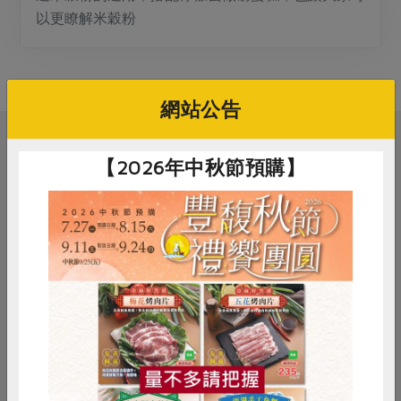
媒體報導
最新產品
以更瞭解米穀粉
節慶大餐
下載專區
優惠專區
高麗菜海鮮煎餅
地區活動
網站公告
素食專區
社務會議
地區活動
樂齡友善
相關活動
活動報下載
【2026年中秋節預購】
料理/教作
苓雅綠食—手作葷素包子
惜食
RPET
食譜
減硝酸鹽
2026-09-05
時間
雞蛋
食安
共同購買
14:00-16:30
合作社站所 - 苓雅站