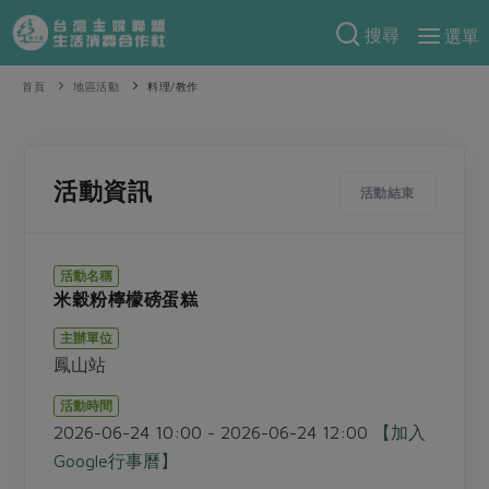
搜尋
選單
產品分類
首頁
地區活動
料理/教作
當季蔬果
食譜料理
一籃菜
當令水果
食材
特別企畫
活動資訊
活動結束
芽苗類
蕈菇類
米食
預購活動
綠主張
辛香料類
麵食
活動名稱
把最好的台灣味帶回家！
米穀粉檸檬磅蛋糕
觀點文章
關於合作社
肉食
奶蛋豆・五穀
防災用品預購圓滿結束
主辦單位
主婦食堂
一籃菜真心話
海鮮
蛋
乳製品
認識合作社
重要公告
2026年端午節預購圓滿結束
鳳山站
社內大小事
合作聯合國
常備菜
豆製品
米麵雜糧
關於我們
更多預購活動
活動時間
產品故事
生活提案
蔬食
2026-06-24 10:00 - 2026-06-24 12:00
【加入
合作社組織
肉品・水產
樂齡生活
親子食育
Google行事曆】
蛋料理
當季產品
員工與求才