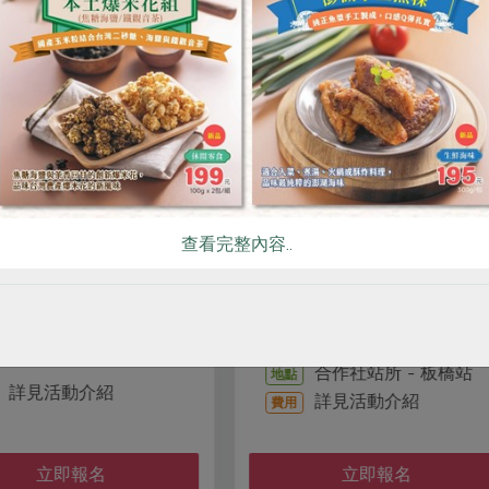
相關活動
料理/教作
料理/教作
/28蛋黃酥&燕麥芝麻糖
彩虹芋頭酥
查看完整內容..
林足芬
講師
2026-08-22
時間
2026-08-28
時間
13:30-16:30
0:00-12:00
豐原站
地點
合作社站所 - 板橋站
地點
詳見活動介紹
費用
詳見活動介紹
費用
立即報名
立即報名