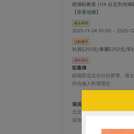
碧湖站教室 (114 台北市內湖區
【查看地圖】
報名時間
2025-11-24 10:00 ~ 2025-1
活動費用
社員$250元/眷屬$250元/非
講師資訊
彭嘉偉
組織部北北分社站督導。過
符合個人料理理念
張淇淇
北北分社資深社員，擅長烘
添加物，料理時百變好運用