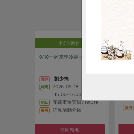
作
料理/教作
製手工皂
苓雅綠食—手作葷素包子
8
2026-09-05
時間
8
14:00-16:30
0
1
合作社站所 - 苓雅站
地點
71號3樓
詳見活動介紹
費用
紹
名
立即報名