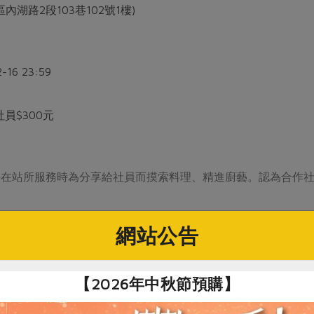
內湖路2段103巷102號1樓)
2-16 23:59
社員$300元
去在站所服務時為分享給社員而摸索料理、精進廚藝。認為合作
網站公告
焙糕點，因喜歡一群人共享食物的感覺而愛上料理。愛用合作社
【2026年中秋節預購】
。