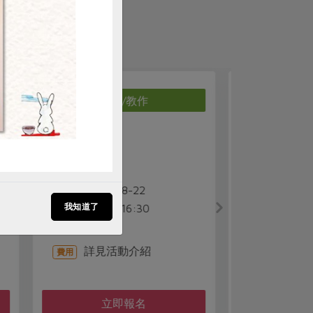
料理/教作
三多週末廚-山藥黑芝麻饅
0822北
頭
廣-廚房
陳
講師
2026-08-22
時間
202
時間
我知道了
13:30-16:00
10:00
三多站
地點
合作
地點
詳見活動介紹
費用
詳見
費用
立即報名