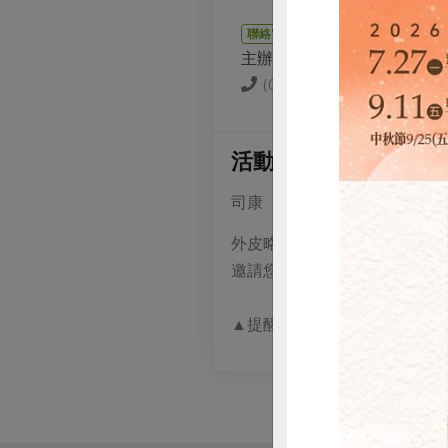
聯絡窗口
主辦單位
(02)2656-0037
活動介紹
司康（Scone）是一種 英
外皮略酥、內部鬆軟、微微乾
邀請您來一起共作，做給自己
▲提醒您，請自備環保餐具唷
惜