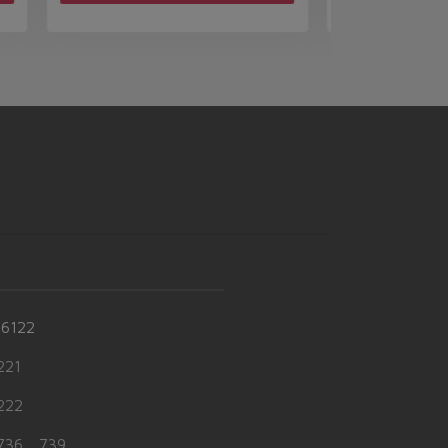
-6122
21
22
36、739