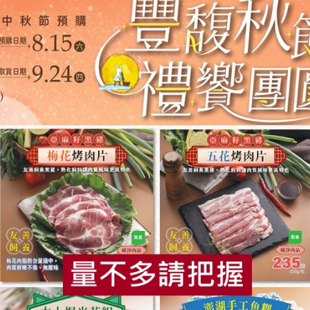
國傳統烘焙點心，介於「麵包」和「餅乾」之間的口感。
爽，像蓬鬆版的小餅乾。它最早來自英國蘇格蘭，常搭配下午茶
跟家人健康美味的食物~愛自己也愛家人！
！
食
RPET
食譜
減硝酸鹽
雞蛋
食安
共同