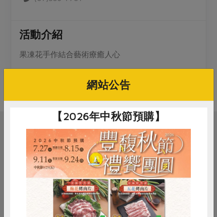
媒體報導
最新產品
節慶大餐
下載專區
活動介紹
優惠專區
高麗菜海鮮煎餅
地區活動
果凍花手作結合藝術療癒人心
素食專區
社務會議
地區活動
樂齡友善
網站公告
活動報下載
【2026年中秋節預購】
相關活動
料理/教作
苓雅綠食—手作葷素包子
惜食
RPET
食譜
減硝酸鹽