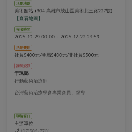
畜產肉類
水產
廚房瑜伽
活動地點
合作25-經典快閃最後一週
美術館站 (804 高雄市鼓山區美術北三路227號)
水畜加工品
料理方式
產品檢驗
合作25-精選產品第四彈
【查看地圖】
關注議題
烘焙．點心
自主把關
合作25-精選產品第三彈
調理食材・點心
報名時間
減硝酸鹽
惜食
醬料
2025-10-29 00:00 ~ 2025-12-22 23:59
檢驗報告
更多當季產品
調味醬料/南北貨
烘焙
非基改運動
支持本土農糧
湯品．鍋物
活動費用
硝酸鹽檢驗
休閒零嘴
沖泡飲品
廢核運動
能源議題
社員$400元/眷屬$400元/非社員$500元
漬物
議題活動
保健食品
減添加物
減塑減廢
涼拌沙拉
講師資訊
社員權益
主婦聯盟X樂齡網特約優惠案
于珮懿
公益金
食農教育
飲品
居家好物
合作社法規
行動藝術治療師
30%rPET紅烏龍茶
更多議題
美妝保養
個人清潔
社務專區
2024農業發展計畫年度報告
台灣藝術治療學會專業會員、督導
主題食譜
生活者e週報
家庭清潔
織品
選舉專區
更多議題活動
異國料理
日用品
圖書禮品
綠主張月刊
聯絡窗口
年菜食譜
防災用品
最新消息
把最好的台灣味帶回家！
主辦單位
典藏閱覽室
養身食補
(07)586-7701