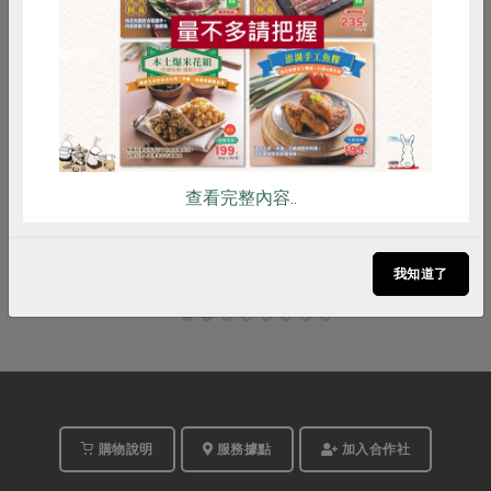
雞蛋
食安
共同購買
2026-09-05
時間
14:00-16:30
合作社站所 - 苓雅站
地點
詳見活動介紹
費用
查看完整內容..
立即報名
我知道了
購物說明
服務據點
加入合作社