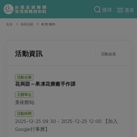
搜尋
選單
產品分類
首頁
地區活動
料理/教作
當季蔬果
食譜料理
一籃菜
當令水果
食材
特別企畫
活動資訊
活動結束
芽苗類
蕈菇類
米食
預購活動
綠主張
辛香料類
麵食
活動名稱
把最好的台灣味帶回家！
花與甜～果凍花療癒手作課
觀點文章
關於合作社
肉食
奶蛋豆・五穀
防災用品預購圓滿結束
主辦單位
主婦食堂
一籃菜真心話
海鮮
蛋
乳製品
認識合作社
重要公告
2026年端午節預購圓滿結束
美術館站
社內大小事
合作聯合國
常備菜
豆製品
米麵雜糧
關於我們
更多預購活動
活動時間
產品故事
生活提案
蔬食
2025-12-25 09:30 - 2025-12-25 12:00
【加入
合作社組織
肉品・水產
樂齡生活
親子食育
Google行事曆】
蛋料理
當季產品
員工與求才