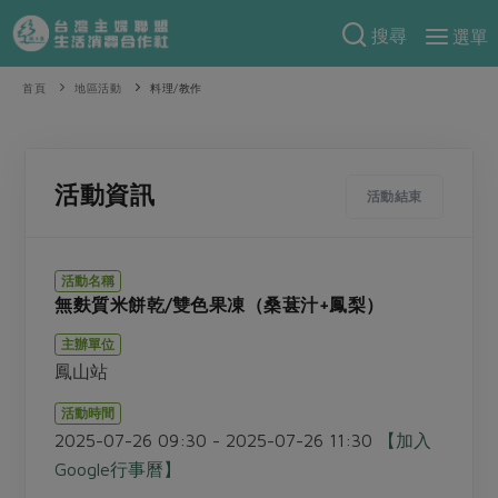
搜尋
選單
產品分類
首頁
地區活動
料理/教作
當季蔬果
食譜料理
一籃菜
當令水果
食材
特別企畫
活動資訊
活動結束
芽苗類
蕈菇類
米食
預購活動
綠主張
辛香料類
麵食
活動名稱
把最好的台灣味帶回家！
無麩質米餅乾/雙色果凍（桑葚汁+鳳梨）
觀點文章
關於合作社
肉食
奶蛋豆・五穀
防災用品預購圓滿結束
主辦單位
主婦食堂
一籃菜真心話
海鮮
蛋
乳製品
認識合作社
重要公告
2026年端午節預購圓滿結束
鳳山站
社內大小事
合作聯合國
常備菜
豆製品
米麵雜糧
關於我們
更多預購活動
活動時間
產品故事
生活提案
蔬食
2025-07-26 09:30 - 2025-07-26 11:30
【加入
合作社組織
肉品・水產
樂齡生活
親子食育
Google行事曆】
蛋料理
當季產品
員工與求才