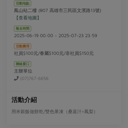
畜產肉類
水產
廚房瑜伽
活動地點
合作25-經典快閃最後一週
鳳山站二樓 (807 高雄市三民區文濱路13號)
水畜加工品
料理方式
產品檢驗
合作25-精選產品第四彈
【查看地圖】
關注議題
烘焙．點心
自主把關
合作25-精選產品第三彈
調理食材・點心
報名時間
減硝酸鹽
惜食
醬料
2025-06-19 00:00 ~ 2025-07-23 23:59
檢驗報告
更多當季產品
調味醬料/南北貨
烘焙
非基改運動
支持本土農糧
湯品．鍋物
活動費用
硝酸鹽檢驗
休閒零嘴
沖泡飲品
廢核運動
能源議題
社員$100元/眷屬$100元/非社員$150元
漬物
議題活動
保健食品
減添加物
減塑減廢
涼拌沙拉
聯絡窗口
社員權益
主婦聯盟X樂齡網特約優惠案
主辦單位
公益金
食農教育
飲品
居家好物
合作社法規
(07)767-6656
30%rPET紅烏龍茶
更多議題
美妝保養
個人清潔
社務專區
2024農業發展計畫年度報告
主題食譜
生活者e週報
家庭清潔
織品
選舉專區
活動介紹
更多議題活動
異國料理
日用品
圖書禮品
綠主張月刊
用米穀飯做餅乾/雙色果凍（桑葚汁+鳳梨）
年菜食譜
防災用品
最新消息
把最好的台灣味帶回家！
典藏閱覽室
養身食補