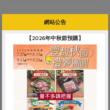
媒體報導
最新產品
節慶大餐
下載專區
優惠專區
網站公告
高麗菜海鮮煎餅
相關活動
地區活動
素食專區
社務會議
地區活動
【2026年中秋節預購】
樂齡友善
活動報下載
料理/教作
9/18一起來學冷製手工皂
劉少筠
講師
惜食
RPET
食譜
減硝酸鹽
2026-09-18
時間
15:00-17:00
雞蛋
食安
共同購買
花蓮市進豐街71號3樓
地點
詳見活動介紹
費用