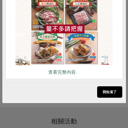
惜食
RPET
食譜
減硝酸鹽
https://docs.google.com/forms/d/e/1FAIpQLScuqJ0
雞蛋
食安
共同購買
ZTWIjGAfX_pGlKSrrbzvGWUVHVE79XYlN4202bGf
kug/viewform?usp=header
上課地點：台南市永康區東橋一路16-1號 06-
查看完整內容..
3038775
我知道了
相關活動