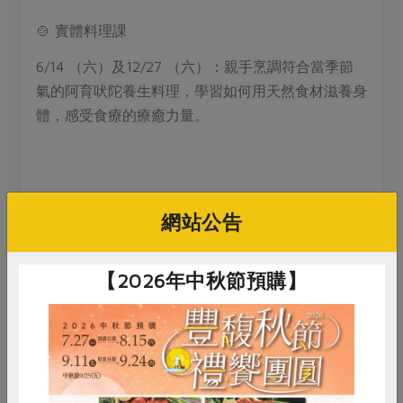
🍲 實體料理課
6/14 （六）及12/27 （六）：親手烹調符合當季節
氣的阿育吠陀養生料理，學習如何用天然食材滋養身
體，感受食療的療癒力量。
無論你是初學者還是養生愛好者，這次四季料理課程
網站公告
都將帶你踏上全新的身心靈旅程！
立即報名，與我們一起探索阿育吠陀的養生之道！
【2026年中秋節預購】
📍 報名資訊：