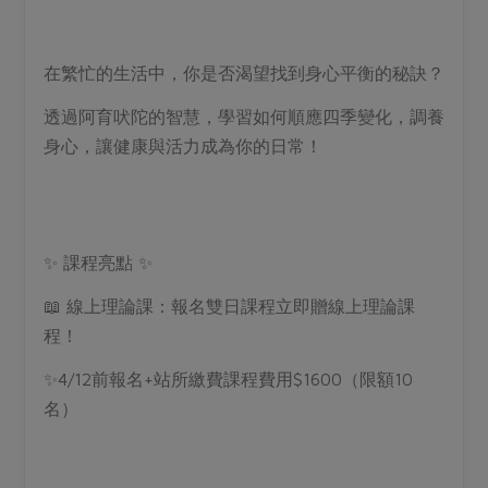
媒體報導
最新產品
節慶大餐
下載專區
在繁忙的生活中，你是否渴望找到身心平衡的秘訣？
優惠專區
高麗菜海鮮煎餅
透過阿育吠陀的智慧，學習如何順應四季變化，調養
地區活動
素食專區
身心，讓健康與活力成為你的日常！
社務會議
地區活動
樂齡友善
活動報下載
✨ 課程亮點 ✨
📖 線上理論課：報名雙日課程立即贈線上理論課
程！
✨4/12前報名+站所繳費課程費用$1600（限額10
名）