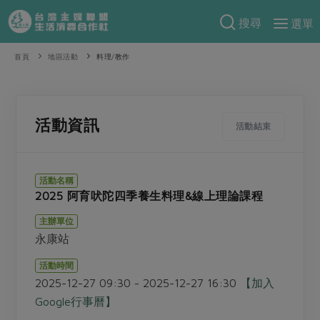
搜尋
選單
產品分類
首頁
地區活動
料理/教作
當季蔬果
食譜料理
一籃菜
當令水果
食材
特別企畫
活動資訊
活動結束
芽苗類
蕈菇類
米食
預購活動
綠主張
辛香料類
麵食
活動名稱
把最好的台灣味帶回家！
2025 阿育吠陀四季養生料理&線上理論課程
觀點文章
關於合作社
肉食
奶蛋豆・五穀
防災用品預購圓滿結束
主辦單位
主婦食堂
一籃菜真心話
海鮮
蛋
乳製品
認識合作社
重要公告
2026年端午節預購圓滿結束
永康站
社內大小事
合作聯合國
常備菜
豆製品
米麵雜糧
關於我們
更多預購活動
活動時間
產品故事
生活提案
蔬食
2025-12-27 09:30 - 2025-12-27 16:30
【加入
合作社組織
肉品・水產
樂齡生活
親子食育
Google行事曆】
蛋料理
當季產品
員工與求才