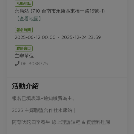
畜產肉類
水產
廚房瑜伽
活動地點
合作25-經典快閃最後一週
永康站 (710 台南市永康區東橋一路16號-1)
水畜加工品
料理方式
產品檢驗
合作25-精選產品第四彈
【查看地圖】
關注議題
烘焙．點心
自主把關
合作25-精選產品第三彈
調理食材・點心
報名時間
減硝酸鹽
惜食
醬料
2025-06-12 00:00 ~ 2025-12-24 23:59
檢驗報告
更多當季產品
調味醬料/南北貨
烘焙
非基改運動
支持本土農糧
湯品．鍋物
聯絡窗口
硝酸鹽檢驗
休閒零嘴
沖泡飲品
廢核運動
能源議題
主辦單位
漬物
議題活動
保健食品
06-3038775
減添加物
減塑減廢
涼拌沙拉
社員權益
主婦聯盟X樂齡網特約優惠案
公益金
食農教育
飲品
居家好物
合作社法規
30%rPET紅烏龍茶
活動介紹
更多議題
美妝保養
個人清潔
社務專區
2024農業發展計畫年度報告
報名已填表單+通知繳費為主。
主題食譜
生活者e週報
家庭清潔
織品
選舉專區
更多議題活動
異國料理
2025 主婦聯盟合作社永康站｜
日用品
圖書禮品
綠主張月刊
年菜食譜
阿育吠陀四季養生 線上理論課程 & 實體料理課
防災用品
最新消息
把最好的台灣味帶回家！
典藏閱覽室
養身食補