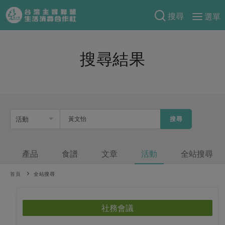
搜尋
選單
產品分類
搜尋結果
當季蔬果
食譜料理
一籃菜
當令水果
食材
特別企畫
芽苗類
蕈菇類
米食
預購活動
綠主張
辛香料類
搜尋
麵食
把最好的台灣味帶回家！
觀點文章
關於合作社
肉食
奶蛋豆・五穀
防災用品預購圓滿結束
產品
食譜
文章
活動
全站搜尋
主婦食堂
一籃菜真心話
海鮮
蛋
乳製品
認識合作社
重要公告
2026年端午節預購圓滿結束
社內大小事
合作聯合國
首頁
常備菜
全站搜尋
豆製品
米麵雜糧
關於我們
更多預購活動
產品故事
生活提案
蔬食
合作社組織
社務會議
肉品・水產
樂齡生活
親子食育
蛋料理
當季產品
員工與求才