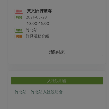
媒體報導
最新產品
節慶大餐
下載專區
黃文怡
陳淑蓉
講師
優惠專區
2021-05-28
時間
高麗菜海鮮煎餅
10:00-16:00
地區活動
素食專區
竹北站
地點
社務會議
地區活動
詳見活動介紹
費用
樂齡友善
活動報下載
活動結束
入社說明會
竹北站 竹北站入社說明會