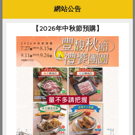
詳見活動介紹
網站公告
費用
活動結束
【2026年中秋節預購】
開心社團
歡樂手工皂・2026皂友同樂會
惜食
RPET
食譜
減硝酸鹽
雞蛋
食安
共同購買
黃文怡
講師
2026-07-30
時間
10:00-12:00
合作社站所 - 縣府站
地點
詳見活動介紹
費用