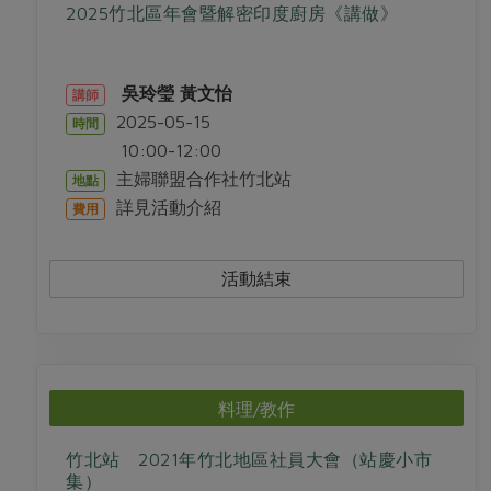
畜產肉類
水產
廚房瑜伽
2025竹北區年會暨解密印度廚房《講做》
傳到心坎裡，誠心又澎派
水畜加工品
料理方式
產品檢驗
合作25-經典快閃最後一週
關注議題
烘焙．點心
吳玲瑩
黃文怡
講師
自主把關
合作25-精選產品第四彈
調理食材・點心
減硝酸鹽
惜食
2025-05-15
時間
醬料
檢驗報告
更多當季產品
調味醬料/南北貨
烘焙
10:00-12:00
非基改運動
支持本土農糧
湯品．鍋物
主婦聯盟合作社竹北站
地點
硝酸鹽檢驗
休閒零嘴
沖泡飲品
廢核運動
能源議題
漬物
詳見活動介紹
費用
議題活動
保健食品
減添加物
減塑減廢
涼拌沙拉
社員權益
主婦聯盟X樂齡網特約優惠案
公益金
食農教育
活動結束
飲品
居家好物
合作社法規
30%rPET紅烏龍茶
更多議題
美妝保養
個人清潔
社務專區
2024農業發展計畫年度報告
主題食譜
生活者e週報
家庭清潔
織品
選舉專區
更多議題活動
異國料理
料理/教作
日用品
圖書禮品
綠主張月刊
年菜食譜
防災用品
最新消息
傳到心坎裡，誠心又澎派
竹北站 2021年竹北地區社員大會（站慶小市
典藏閱覽室
養身食補
集）