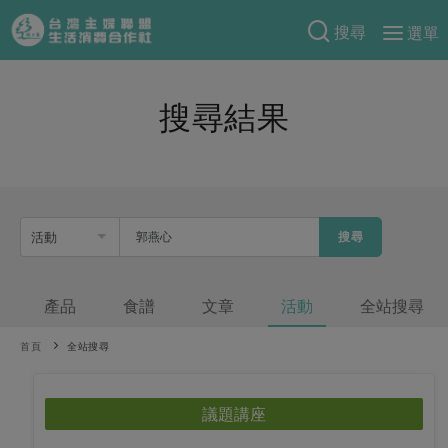
搜尋
選單
產品分類
搜尋結果
當季蔬果
食譜料理
一籃菜
當令水果
食材
特別企畫
芽苗類
蕈菇類
米食
預購活動
綠主張
辛香料類
搜尋
麵食
把最好的台灣味帶回家！
觀點文章
關於合作社
肉食
奶蛋豆・五穀
防災用品預購圓滿結束
產品
食譜
文章
活動
全站搜尋
主婦食堂
一籃菜真心話
海鮮
蛋
乳製品
認識合作社
重要公告
2026年端午節預購圓滿結束
社內大小事
合作聯合國
首頁
常備菜
全站搜尋
豆製品
米麵雜糧
關於我們
更多預購活動
產品故事
生活提案
蔬食
合作社組織
議題講座
肉品・水產
樂齡生活
親子食育
蛋料理
當季產品
員工與求才