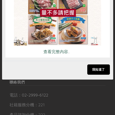
惜食
RPET
食譜
減硝酸鹽
媒體報導
購物說明
服務據點
加入合作社
最新產品
節慶大餐
下載專區
雞蛋
食安
共同購買
優惠專區
高麗菜海鮮煎餅
社服資訊
追蹤我們
地區活動
素食專區
社務會議
地區活動
常見問題
訂閱電子報
樂齡友善
活動報下載
聯絡我們
追蹤Facebook專頁
查看完整內容..
下載專區
加入LINE好友
友善連結
訂閱YouTube頻道
我知道了
聯絡我們
電話：
02-2999-6122
社籍服務分機：221
產品諮詢分機：222