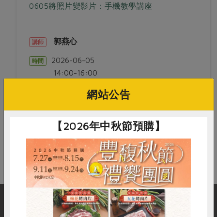
畜產肉類
水產
廚房瑜伽
0605將照片變影片：手機教學講座
合作25-經典快閃最後一週
水畜加工品
料理方式
產品檢驗
合作25-精選產品第四彈
關注議題
烘焙．點心
郭燕心
講師
自主把關
合作25-精選產品第三彈
調理食材・點心
減硝酸鹽
惜食
醬料
2026-06-05
時間
檢驗報告
更多當季產品
調味醬料/南北貨
烘焙
非基改運動
支持本土農糧
14:00-16:00
湯品．鍋物
硝酸鹽檢驗
休閒零嘴
沖泡飲品
廢核運動
能源議題
東區站
地點
漬物
網站公告
議題活動
保健食品
減添加物
減塑減廢
涼拌沙拉
社員權益
主婦聯盟X樂齡網特約優惠案
公益金
食農教育
活動結束
【2026年中秋節預購】
飲品
居家好物
合作社法規
30%rPET紅烏龍茶
更多議題
美妝保養
個人清潔
社務專區
2024農業發展計畫年度報告
主題食譜
生活者e週報
家庭清潔
織品
選舉專區
更多議題活動
異國料理
日用品
圖書禮品
綠主張月刊
年菜食譜
防災用品
最新消息
把最好的台灣味帶回家！
典藏閱覽室
養身食補