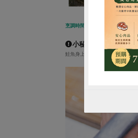
惜
烹調時間 30分鐘
小秘訣：
鮭魚身上的血塊需清洗乾淨，否