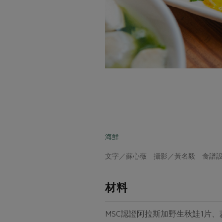
海鮮
文字／蘇心薇 攝影／黃名毅 食譜
材料
MSC認證阿拉斯加野生秋鮭1片