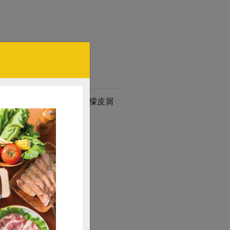
後灑上黑胡椒，再磨一點檸檬皮屑