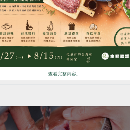
食
RPET
食譜
減硝酸鹽
雞蛋
食安
共同
則會是腥味的來源。
查看完整內容..