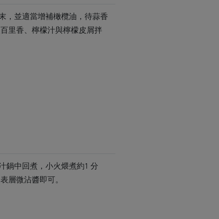
蒜末，並適當增補橄欖油，待蒜香
入百里香、檸檬汁與檸檬皮屑拌
汁鍋中回煮，小火煨煮約1 分
、表層微沾醬即可。