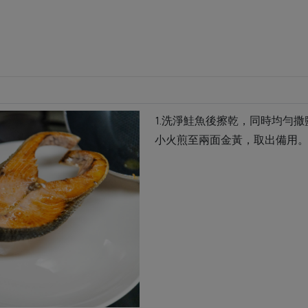
1.洗淨鮭魚後擦乾，同時均勻
小火煎至兩面金黃，取出備用