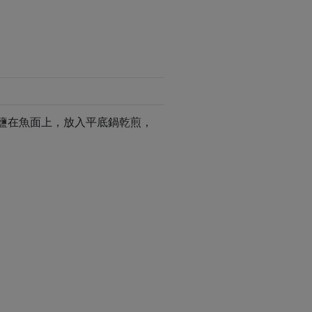
撒鹽在魚面上，放入平底鍋乾煎，
。