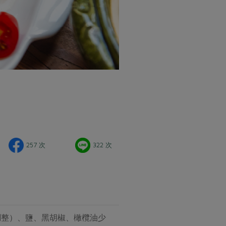
257 次
322 次
調整）、鹽、黑胡椒、橄欖油少