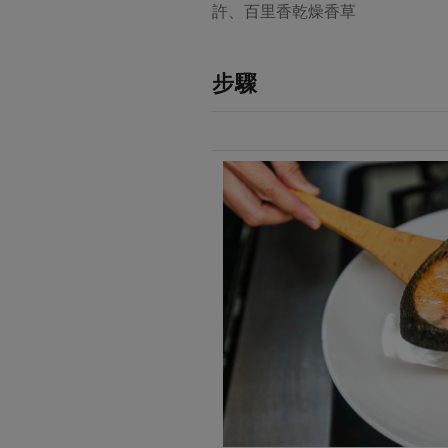
許、百里香乾燥香草
步驟