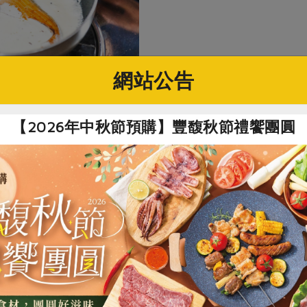
網站公告
【2026年中秋節預購】豐馥秋節禮饗團圓
4.取出檸檬奶油鮭魚裝盤，最
即可。