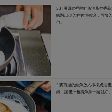
2.利用原鍋裡的鮭魚油脂炒香
味飄出倒入鮮奶油煮滾，再加
勻。
3.將煎過的鮭魚放入檸檬奶油醬
鐘，讓醬汁包裹魚身一面就好