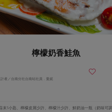
檸檬奶香鮭魚
設計者／台南分社台南站社員．曼妮
、蒜末1小匙、檸檬皮屑少許、檸檬汁少許、鮮奶油一瓶（奶味可