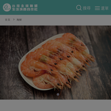
搜尋
選單
產品分類
首頁
海鮮
當季蔬果
食譜料理
一籃菜
當令水果
食材
特別企畫
芽苗類
蕈菇類
米食
預購活動
綠主張
辛香料類
麵食
把最好的台灣味帶回家！
觀點文章
關於合作社
肉食
奶蛋豆・五穀
防災用品預購圓滿結束
主婦食堂
一籃菜真心話
海鮮
蛋
乳製品
認識合作社
重要公告
2026年端午節預購圓滿結束
社內大小事
合作聯合國
常備菜
豆製品
米麵雜糧
關於我們
更多預購活動
產品故事
生活提案
蔬食
合作社組織
肉品・水產
樂齡生活
親子食育
蛋料理
當季產品
員工與求才