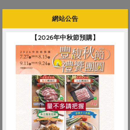
網站公告
你可能有興趣的食譜
【2026年中秋節預購】
惜食
RPET
食譜
減硝酸鹽
雞蛋
食安
共同購買