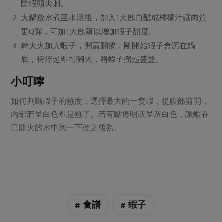
媒體報導
除蝦頭尖刺。
最新產品
節慶大餐
大鍋放水煮至水滾後，加入1大匙白醋或檸檬汁讓肉質
下載專區
更Q彈，可加1大匙鹽以增加蝦子甜度。
優惠專區
轉大火加入蝦子，開蓋翻攪，剛開始蝦子會沉在鍋
高麗菜海鮮煎餅
地區活動
素食專區
底，待浮起即可關火，將蝦子撈起盛盤。
社務會議
地區活動
小叮嚀
樂齡友善
活動報下載
如何判斷蝦子的熟度：選擇最大的一隻蝦，從腹部剪開，
內部若呈白色即是熟了。若有點透明或呈灰白色，讓蝦在
已關火的水中泡一下使之後熟。
# 食譜
# 蝦子