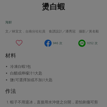
畜產肉類
水產
廚房瑜伽
燙白蝦
合作25-經典快閃最後一週
水畜加工品
料理方式
產品檢驗
合作25-精選產品第四彈
關注議題
烘焙．點心
海鮮
自主把關
合作25-精選產品第三彈
調理食材・點心
減硝酸鹽
惜食
醬料
文／林宜文．台南分社社員 食譜設計／潘秀冠 攝影／黃名毅
檢驗報告
更多當季產品
調味醬料/南北貨
烘焙
非基改運動
支持本土農糧
湯品．鍋物
硝酸鹽檢驗
休閒零嘴
沖泡飲品
廢核運動
能源議題
946 次
1052 次
漬物
議題活動
保健食品
減添加物
減塑減廢
涼拌沙拉
材料
社員權益
主婦聯盟X樂齡網特約優惠案
公益金
食農教育
飲品
居家好物
合作社法規
30%rPET紅烏龍茶
冷凍白蝦
1包
更多議題
美妝保養
個人清潔
白醋或檸檬汁
1大匙
社務專區
2024農業發展計畫年度報告
主題食譜
鹽(可選擇加或不加)
1大匙
生活者e週報
家庭清潔
織品
選舉專區
更多議題活動
異國料理
作法
日用品
圖書禮品
綠主張月刊
年菜食譜
防災用品
最新消息
把最好的台灣味帶回家！
蝦子不用退冰，直接用水沖使之分開，若怕刺傷可剪
典藏閱覽室
養身食補