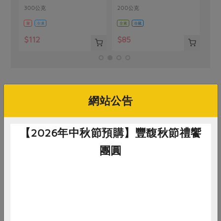
300公克
200公克
300公克
葷
冷凍
全素
冷藏
全素
常溫
$112
$85
$125
網站公告
你可能有興趣的食譜
【2026年中秋節預購】豐馥秋節禮饗
團圓
惜食
RPET
食譜
減硝酸鹽
雞蛋
食安
共同購買