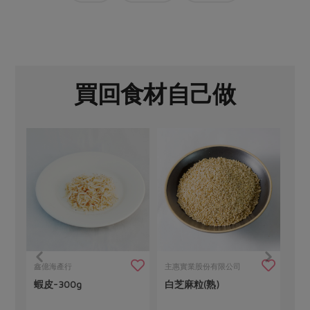
媒體報導
最新產品
節慶大餐
下載專區
優惠專區
高麗菜海鮮煎餅
地區活動
素食專區
買回食材自己做
社務會議
地區活動
樂齡友善
活動報下載
鑫億海產行
主惠實業股份有限公司
社團法人嘉義
蝦皮-300g
白芝麻粒(熟)
台灣海鹽-3
會