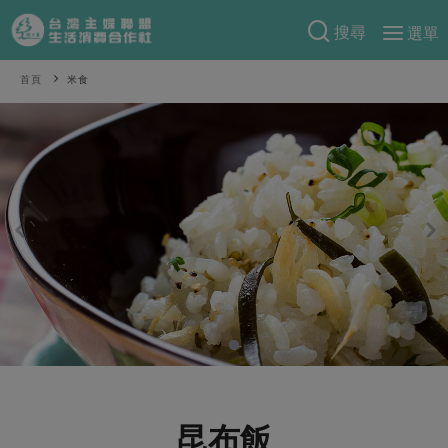
搜尋
選單
產品分類
首頁
米食
當季蔬果
食譜料理
一籃菜
當令水果
食材
特別企畫
芽苗類
蕈菇類
米食
預購活動
綠主張
辛香料類
麵食
把最好的台灣味帶回家！
觀點文章
關於合作社
肉食
奶蛋豆・五穀
防災用品預購圓滿結束
主婦食堂
一籃菜真心話
海鮮
蛋
乳製品
認識合作社
重要公告
2026年端午節預購圓滿結束
社內大小事
合作聯合國
常備菜
豆製品
米麵雜糧
關於我們
更多預購活動
產品故事
生活提案
蔬食
合作社組織
肉品・水產
樂齡生活
親子食育
蛋料理
昆布飯
當季產品
員工與求才