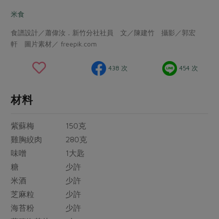
畜產肉類
水產
廚房瑜伽
合作25-經典快閃最後一週
米食
水畜加工品
料理方式
產品檢驗
合作25-精選產品第四彈
關注議題
食譜設計／蕭偉汝．新竹分社社員 文／陳建竹 攝影／郭宏
烘焙．點心
軒 圖片素材／ freepik.com
自主把關
合作25-精選產品第三彈
調理食材・點心
減硝酸鹽
惜食
醬料
檢驗報告
更多當季產品
調味醬料/南北貨
烘焙
非基改運動
支持本土農糧
438 次
454 次
湯品．鍋物
硝酸鹽檢驗
休閒零嘴
沖泡飲品
廢核運動
能源議題
漬物
材料
議題活動
保健食品
減添加物
減塑減廢
涼拌沙拉
社員權益
主婦聯盟X樂齡網特約優惠案
公益金
食農教育
紫蘇梅 150克
飲品
居家好物
合作社法規
30%rPET紅烏龍茶
更多議題
雞胸絞肉 280克
美妝保養
個人清潔
社務專區
2024農業發展計畫年度報告
味噌 1大匙
主題食譜
生活者e週報
家庭清潔
織品
糖 少許
選舉專區
更多議題活動
異國料理
米酒 少許
日用品
圖書禮品
綠主張月刊
芝麻粒 少許
年菜食譜
防災用品
最新消息
把最好的台灣味帶回家！
海苔粉 少許
典藏閱覽室
養身食補