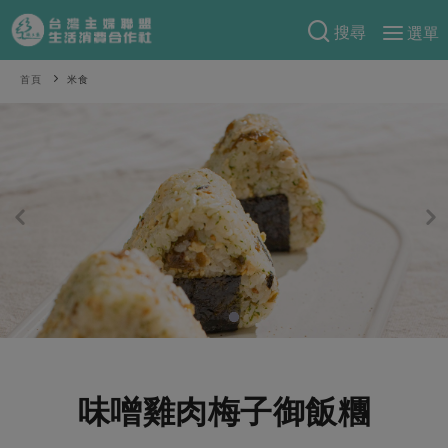
搜尋
選單
產品分類
首頁
米食
當季蔬果
食譜料理
一籃菜
當令水果
食材
特別企畫
芽苗類
蕈菇類
米食
預購活動
綠主張
辛香料類
麵食
把最好的台灣味帶回家！
觀點文章
關於合作社
肉食
奶蛋豆・五穀
防災用品預購圓滿結束
主婦食堂
一籃菜真心話
海鮮
蛋
乳製品
認識合作社
重要公告
2026年端午節預購圓滿結束
社內大小事
合作聯合國
常備菜
豆製品
米麵雜糧
關於我們
更多預購活動
產品故事
生活提案
蔬食
合作社組織
味噌雞肉梅子御飯糰
肉品・水產
樂齡生活
親子食育
蛋料理
當季產品
員工與求才