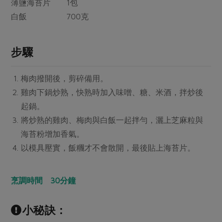
媒體報導
薄鹽海苔片 1包
最新產品
節慶大餐
白飯 700克
下載專區
優惠專區
高麗菜海鮮煎餅
步驟
地區活動
素食專區
社務會議
地區活動
梅肉撥開後，剪碎備用。
樂齡友善
活動報下載
雞肉下鍋炒熟，快熟時加入味噌、糖、米酒，拌炒後
起鍋。
將炒熟的雞肉、梅肉與白飯一起拌勻，灑上芝麻粒與
海苔粉增加香氣。
以模具壓實，飯糰才不會散開，最後貼上海苔片。
烹調時間 30分鐘
小秘訣：