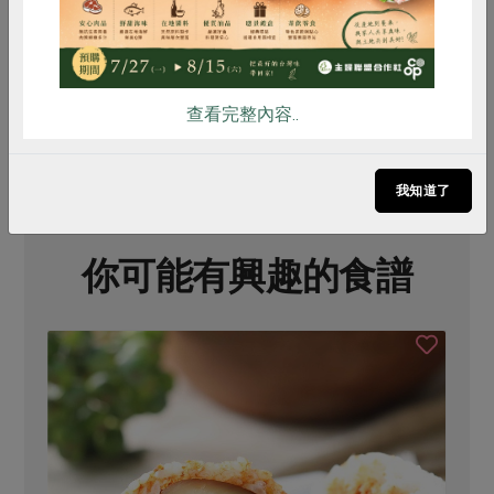
# 飯糰
# 野餐
# 紫蘇梅
# 米
# 食譜
# 創意料理
# 雞肉
# 芝麻
# 味噌
# 米酒
# 海苔
查看完整內容..
我知道了
你可能有興趣的食譜