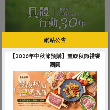
網站公告
【2026年中秋節預購】豐馥秋節禮饗
團圓
原文刊登於 2023年06月229期
具體行動30年
惜食
RPET
食譜
減硝酸鹽
雞蛋
食安
共同購買