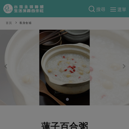
搜尋
選單
產品分類
首頁
養身食補
當季蔬果
食譜料理
一籃菜
當令水果
食材
特別企畫
芽苗類
蕈菇類
米食
預購活動
綠主張
辛香料類
麵食
把最好的台灣味帶回家！
觀點文章
關於合作社
肉食
奶蛋豆・五穀
防災用品預購圓滿結束
主婦食堂
一籃菜真心話
海鮮
蛋
乳製品
認識合作社
重要公告
2026年端午節預購圓滿結束
社內大小事
合作聯合國
常備菜
豆製品
米麵雜糧
關於我們
更多預購活動
產品故事
生活提案
蔬食
合作社組織
肉品・水產
樂齡生活
親子食育
蛋料理
蓮子百合粥
當季產品
員工與求才