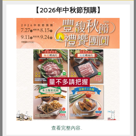
【2026年中秋節預購】
惜食
RPET
食譜
減硝酸鹽
雞蛋
食安
共同購買
雪梨銀耳湯
查看完整內容..