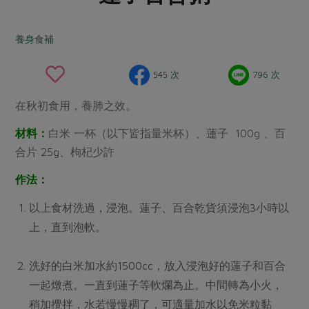
畜產肉類
水產
廚房瑜伽
合作25-經典快閃最後一週
水畜加工品
料理方式
養身食補
產品檢驗
合作25-精選產品第四彈
關注議題
烘焙．點心
自主把關
合作25-精選產品第三彈
調理食材・點心
減硝酸鹽
惜食
545 次
796 次
醬料
檢驗報告
更多當季產品
調味醬料/南北貨
烘焙
非基改運動
支持本土農糧
湯品．鍋物
在秋初食用，養肺之效。
硝酸鹽檢驗
休閒零嘴
沖泡飲品
廢核運動
能源議題
漬物
材料：
白米 一杯（以下皆指量米杯）、蓮子 100g 、百
議題活動
保健食品
減添加物
減塑減廢
合片 25g、枸杞少許
涼拌沙拉
社員權益
主婦聯盟X樂齡網特約優惠案
公益金
食農教育
作法：
飲品
居家好物
合作社法規
30%rPET紅烏龍茶
更多議題
以上食材洗過，浸泡。蓮子、百合乾貨須浸泡3小時以
美妝保養
個人清潔
社務專區
2024農業發展計畫年度報告
上，直到泡軟。
主題食譜
生活者e週報
家庭清潔
織品
選舉專區
更多議題活動
異國料理
日用品
圖書禮品
洗好的白米加水約1500cc，放入浸泡好的蓮子和百合
綠主張月刊
年菜食譜
一起燉煮。一直到蓮子等軟爛為止。中間轉為小火，
防災用品
最新消息
把最好的台灣味帶回家！
典藏閱覽室
養身食補
稍加攪拌，水若慢慢稠了，可適量加水以免米粒黏