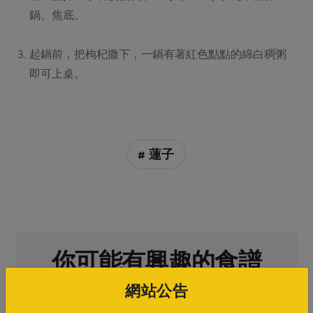
媒體報導
最新產品
鍋、焦底。
節慶大餐
下載專區
優惠專區
起鍋前，把枸杞撒下，一鍋有著紅色點點的綿白稠粥
高麗菜海鮮煎餅
即可上桌。
地區活動
素食專區
社務會議
地區活動
樂齡友善
活動報下載
# 蓮子
你可能有興趣的食譜
網站公告