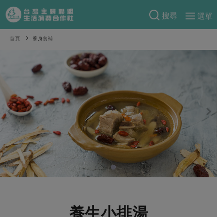
搜尋
選單
產品分類
首頁
養身食補
當季蔬果
食譜料理
一籃菜
當令水果
食材
特別企畫
芽苗類
蕈菇類
米食
預購活動
綠主張
辛香料類
麵食
把最好的台灣味帶回家！
觀點文章
關於合作社
肉食
奶蛋豆・五穀
防災用品預購圓滿結束
主婦食堂
一籃菜真心話
海鮮
蛋
乳製品
認識合作社
重要公告
2026年端午節預購圓滿結束
社內大小事
合作聯合國
常備菜
豆製品
米麵雜糧
關於我們
更多預購活動
產品故事
生活提案
蔬食
合作社組織
肉品・水產
樂齡生活
親子食育
蛋料理
養生小排湯
當季產品
員工與求才