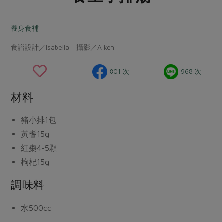
畜產肉類
水產
廚房瑜伽
傳到心坎裡，誠心又澎派
水畜加工品
料理方式
養身食補
產品檢驗
合作25-經典快閃最後一週
關注議題
烘焙．點心
食譜設計／Isabella 攝影／A ken
自主把關
合作25-精選產品第四彈
調理食材・點心
減硝酸鹽
惜食
醬料
檢驗報告
更多當季產品
調味醬料/南北貨
烘焙
非基改運動
支持本土農糧
801 次
968 次
湯品．鍋物
硝酸鹽檢驗
休閒零嘴
沖泡飲品
廢核運動
能源議題
漬物
材料
議題活動
保健食品
減添加物
減塑減廢
涼拌沙拉
社員權益
主婦聯盟X樂齡網特約優惠案
豬小排
1包
公益金
食農教育
飲品
居家好物
黃耆
15g
合作社法規
30%rPET紅烏龍茶
更多議題
紅棗
4-5顆
美妝保養
個人清潔
社務專區
2024農業發展計畫年度報告
枸杞
15g
主題食譜
生活者e週報
家庭清潔
織品
選舉專區
更多議題活動
異國料理
調味料
日用品
圖書禮品
綠主張月刊
年菜食譜
防災用品
最新消息
傳到心坎裡，誠心又澎派
水
500cc
典藏閱覽室
養身食補