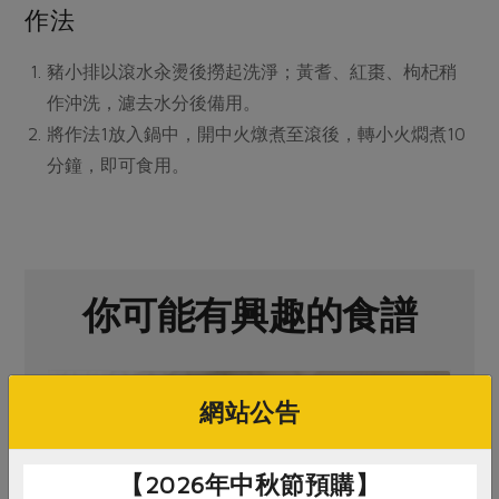
媒體報導
作法
最新產品
節慶大餐
下載專區
豬小排以滾水汆燙後撈起洗淨；黃耆、紅棗、枸杞稍
優惠專區
作沖洗，濾去水分後備用。
高麗菜海鮮煎餅
地區活動
素食專區
將作法1放入鍋中，開中火燉煮至滾後，轉小火燜煮10
社務會議
地區活動
分鐘，即可食用。
樂齡友善
活動報下載
你可能有興趣的食譜
網站公告
【2026年中秋節預購】