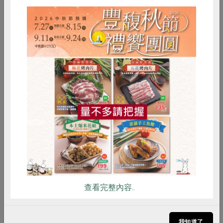
惜食
RPET
食譜
減硝酸鹽
雞蛋
食安
共同購買
黑蒜土雞湯
查看完整內容..
更多養身食補
我知道了