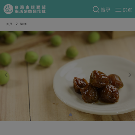
搜尋
選單
產品分類
首頁
漬物
當季蔬果
食譜料理
一籃菜
當令水果
食材
特別企畫
芽苗類
蕈菇類
米食
預購活動
綠主張
辛香料類
麵食
把最好的台灣味帶回家！
觀點文章
關於合作社
肉食
奶蛋豆・五穀
防災用品預購圓滿結束
主婦食堂
一籃菜真心話
海鮮
蛋
乳製品
認識合作社
重要公告
2026年端午節預購圓滿結束
社內大小事
合作聯合國
常備菜
豆製品
米麵雜糧
關於我們
更多預購活動
產品故事
生活提案
蔬食
合作社組織
肉品・水產
樂齡生活
親子食育
蛋料理
當季產品
員工與求才