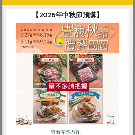
【2026年中秋節預購】
社團法人嘉義縣布袋嘴文化協
揚泓實業有限公司
台灣海鹽-300g
台灣二砂糖-1kg
會
300公克
1公斤
全素
常溫
全素
常溫
$125
$50
惜食
RPET
食譜
減硝酸鹽
雞蛋
食安
共同購買
你可能有興趣的食譜
查看完整內容..