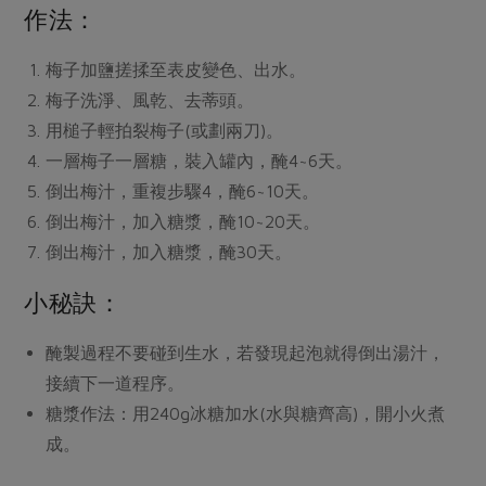
媒體報導
作法：
最新產品
節慶大餐
下載專區
梅子加鹽搓揉至表皮變色、出水。
優惠專區
梅子洗淨、風乾、去蒂頭。
高麗菜海鮮煎餅
地區活動
素食專區
用槌子輕拍裂梅子(或劃兩刀)。
社務會議
地區活動
一層梅子一層糖，裝入罐內，醃4~6天。
樂齡友善
倒出梅汁，重複步驟4，醃6~10天。
活動報下載
倒出梅汁，加入糖漿，醃10~20天。
倒出梅汁，加入糖漿，醃30天。
小秘訣：
醃製過程不要碰到生水，若發現起泡就得倒出湯汁，
接續下一道程序。
糖漿作法：用240g冰糖加水(水與糖齊高)，開小火煮
成。