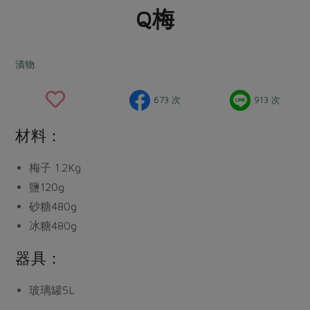
畜產肉類
水產
廚房瑜伽
Q梅
傳到心坎裡，誠心又澎派
水畜加工品
料理方式
產品檢驗
合作25-經典快閃最後一週
關注議題
烘焙．點心
漬物
自主把關
合作25-精選產品第四彈
調理食材・點心
減硝酸鹽
惜食
醬料
檢驗報告
更多當季產品
調味醬料/南北貨
烘焙
非基改運動
支持本土農糧
673 次
913 次
湯品．鍋物
硝酸鹽檢驗
休閒零嘴
沖泡飲品
廢核運動
能源議題
漬物
材料：
議題活動
保健食品
減添加物
減塑減廢
涼拌沙拉
社員權益
主婦聯盟X樂齡網特約優惠案
梅子 1.2Kg
公益金
食農教育
飲品
居家好物
鹽120g
合作社法規
30%rPET紅烏龍茶
更多議題
砂糖480g
美妝保養
個人清潔
社務專區
2024農業發展計畫年度報告
冰糖480g
主題食譜
生活者e週報
家庭清潔
織品
選舉專區
更多議題活動
異國料理
器具：
日用品
圖書禮品
綠主張月刊
年菜食譜
防災用品
最新消息
傳到心坎裡，誠心又澎派
玻璃罐5L
典藏閱覽室
養身食補