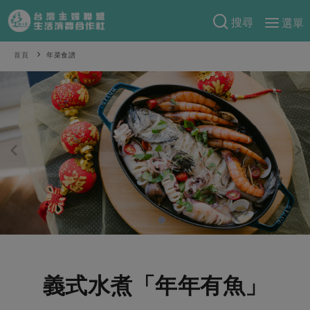
搜尋
選單
產品分類
首頁
年菜食譜
當季蔬果
食譜料理
一籃菜
當令水果
食材
特別企畫
芽苗類
蕈菇類
米食
預購活動
綠主張
辛香料類
麵食
把最好的台灣味帶回家！
觀點文章
關於合作社
肉食
奶蛋豆・五穀
防災用品預購圓滿結束
主婦食堂
一籃菜真心話
海鮮
蛋
乳製品
認識合作社
重要公告
2026年端午節預購圓滿結束
社內大小事
合作聯合國
常備菜
豆製品
米麵雜糧
關於我們
更多預購活動
產品故事
生活提案
蔬食
合作社組織
義式水煮「年年有魚」
肉品・水產
樂齡生活
親子食育
蛋料理
當季產品
員工與求才