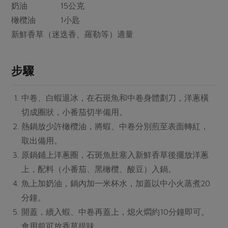
媒體報導
奶油 15公克
最新產品
節慶大餐
橄欖油 1小匙
下載專區
新鮮香草（迷迭香、羅勒等）適量
優惠專區
高麗菜海鮮煎餅
地區活動
素食專區
步驟
社務會議
地區活動
樂齡友善
活動報下載
中卷、白蝦退冰，在石斑魚和中卷身體劃刀，洋蔥橫
切成圈狀，小番茄切半備用。
熱鍋放少許橄欖油，將蝦、中卷分別煎至表面轉紅，
取出備用。
原鍋鋪上洋蔥圈，石斑魚肚塞入新鮮香草後擺放洋蔥
上，配料（小番茄、黑橄欖、酸豆）入鍋。
魚上加奶油，鍋內加一米杯水，加蓋以中小火蒸煮20
分鐘。
開蓋，續入蝦、中卷再蓋上，熄火燜約10分鐘即可。
食用前可放香草提味。