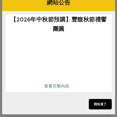
網站公告
【2026年中秋節預購】豐馥秋節禮饗
團圓
惜食
RPET
食譜
減硝酸鹽
雞蛋
食安
共同購買
查看完整內容..
原文刊登於 2024年01月236期
2024合作社的展望與目標 新年前瞻
我知道了