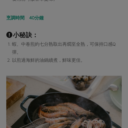
烹調時間 40分鐘
小秘訣：
蝦、中卷煎約七分熟取出再燜至全熟，可保持口感Q
彈。
以煎過海鮮的油鍋續煮，鮮味更佳。