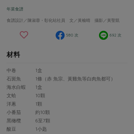
畜產肉類
水產
廚房瑜伽
合作25-經典快閃最後一週
年菜食譜
水畜加工品
料理方式
產品檢驗
合作25-精選產品第四彈
關注議題
食譜設計／陳淑蓉・彰化站社員 文／黃榆晴 攝影／黃聖凱
烘焙．點心
自主把關
合作25-精選產品第三彈
調理食材・點心
減硝酸鹽
惜食
醬料
580 次
692 次
檢驗報告
更多當季產品
調味醬料/南北貨
烘焙
非基改運動
支持本土農糧
湯品．鍋物
硝酸鹽檢驗
休閒零嘴
沖泡飲品
廢核運動
能源議題
材料
漬物
議題活動
保健食品
減添加物
減塑減廢
涼拌沙拉
中卷 1盒
社員權益
主婦聯盟X樂齡網特約優惠案
公益金
食農教育
飲品
石斑魚 1條（赤 魚宗、黃雞魚等白肉魚都可）
居家好物
合作社法規
30%rPET紅烏龍茶
更多議題
海水白蝦 1盒
美妝保養
個人清潔
社務專區
2024農業發展計畫年度報告
文蛤 10顆
主題食譜
生活者e週報
家庭清潔
織品
選舉專區
洋蔥 1顆
更多議題活動
異國料理
小番茄 約10顆
日用品
圖書禮品
綠主張月刊
年菜食譜
黑橄欖 6至7顆
防災用品
最新消息
把最好的台灣味帶回家！
酸豆 1小匙
典藏閱覽室
養身食補