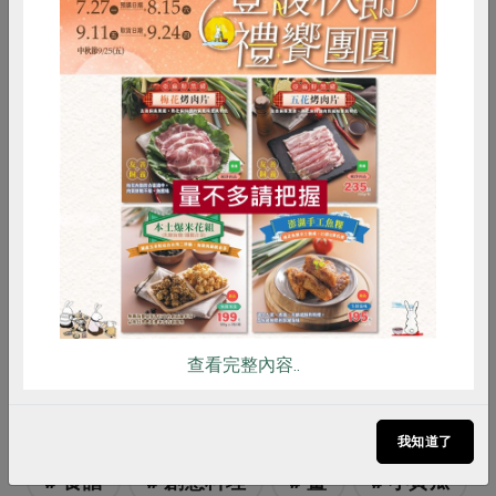
惜食
RPET
食譜
減硝酸鹽
雞蛋
食安
共同購買
原文刊登於 2023年05月228期
你不「豬」道的事
查看完整內容..
# 醇米霖
# 素蠔油
# 芝麻油
# 烏醋
# 麵粉
# 胡麻油
# 鹽
我知道了
# 食譜
# 創意料理
# 薑
# 小黃瓜