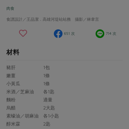
畜產肉類
水產
廚房瑜伽
合作25-經典快閃最後一週
肉食
水畜加工品
料理方式
產品檢驗
合作25-精選產品第四彈
關注議題
食譜設計／王品潔．高雄河堤站站務 攝影／林韋言
烘焙．點心
自主把關
合作25-精選產品第三彈
調理食材・點心
減硝酸鹽
惜食
醬料
651 次
714 次
檢驗報告
更多當季產品
調味醬料/南北貨
烘焙
非基改運動
支持本土農糧
湯品．鍋物
硝酸鹽檢驗
休閒零嘴
沖泡飲品
廢核運動
能源議題
材料
漬物
議題活動
保健食品
減添加物
減塑減廢
涼拌沙拉
豬肝 1包
社員權益
主婦聯盟X樂齡網特約優惠案
公益金
食農教育
飲品
嫩薑 1條
居家好物
合作社法規
30%rPET紅烏龍茶
更多議題
小黃瓜 1條
美妝保養
個人清潔
社務專區
2024農業發展計畫年度報告
米酒／芝麻油 各1匙
主題食譜
生活者e週報
家庭清潔
織品
選舉專區
麵粉 適量
更多議題活動
異國料理
烏醋 2大匙
日用品
圖書禮品
綠主張月刊
年菜食譜
素蠔油／胡麻油 各1小匙
防災用品
最新消息
把最好的台灣味帶回家！
醇米霖 2匙
典藏閱覽室
養身食補