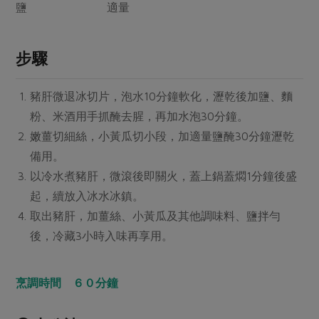
媒體報導
鹽 適量
最新產品
節慶大餐
下載專區
優惠專區
步驟
高麗菜海鮮煎餅
地區活動
素食專區
豬肝微退冰切片，泡水10分鐘軟化，瀝乾後加鹽、麵
社務會議
地區活動
粉、米酒用手抓醃去腥，再加水泡30分鐘。
樂齡友善
活動報下載
嫩薑切細絲，小黃瓜切小段，加適量鹽醃30分鐘瀝乾
備用。
以冷水煮豬肝，微滾後即關火，蓋上鍋蓋燜1分鐘後盛
起，續放入冰水冰鎮。
取出豬肝，加薑絲、小黃瓜及其他調味料、鹽拌勻
後，冷藏3小時入味再享用。
烹調時間 ６０分鐘