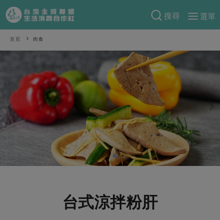
搜尋
選單
產品分類
首頁
肉食
當季蔬果
食譜料理
一籃菜
當令水果
食材
特別企畫
芽苗類
蕈菇類
米食
預購活動
綠主張
辛香料類
麵食
把最好的台灣味帶回家！
觀點文章
關於合作社
肉食
奶蛋豆・五穀
防災用品預購圓滿結束
主婦食堂
一籃菜真心話
海鮮
蛋
乳製品
認識合作社
重要公告
2026年端午節預購圓滿結束
社內大小事
合作聯合國
常備菜
豆製品
米麵雜糧
關於我們
更多預購活動
產品故事
生活提案
蔬食
合作社組織
台式涼拌粉肝
肉品・水產
樂齡生活
親子食育
蛋料理
當季產品
員工與求才