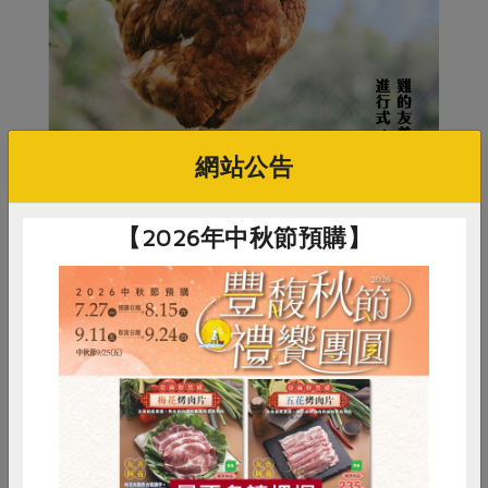
網站公告
【2026年中秋節預購】
惜食
RPET
食譜
減硝酸鹽
原文刊登於 2019年10月專刊
雞蛋
食安
共同購買