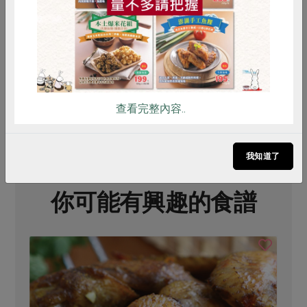
雞不簡單
# 雞翅
# 鹹蛋黃
# 便當
查看完整內容..
我知道了
你可能有興趣的食譜