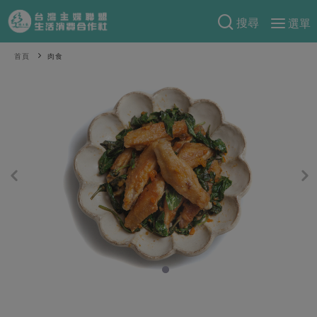
搜尋
選單
產品分類
首頁
肉食
當季蔬果
食譜料理
一籃菜
當令水果
食材
特別企畫
芽苗類
蕈菇類
米食
預購活動
綠主張
辛香料類
麵食
把最好的台灣味帶回家！
觀點文章
關於合作社
肉食
奶蛋豆・五穀
防災用品預購圓滿結束
主婦食堂
一籃菜真心話
海鮮
蛋
乳製品
認識合作社
重要公告
2026年端午節預購圓滿結束
社內大小事
合作聯合國
常備菜
豆製品
米麵雜糧
關於我們
更多預購活動
產品故事
生活提案
蔬食
合作社組織
肉品・水產
樂齡生活
親子食育
蛋料理
當季產品
員工與求才