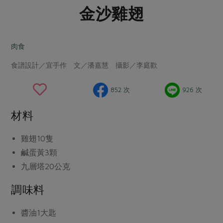
畜產肉類
水產
廚房瑜伽
金沙雞翅
合作25-經典快閃最後一週
水畜加工品
料理方式
產品檢驗
合作25-精選產品第四彈
關注議題
烘焙．點心
肉食
自主把關
合作25-精選產品第三彈
調理食材・點心
減硝酸鹽
惜食
醬料
食譜設計／宜手作 文／潘嘉慧 攝影／李庭歡
檢驗報告
更多當季產品
調味醬料/南北貨
烘焙
非基改運動
支持本土農糧
湯品．鍋物
硝酸鹽檢驗
休閒零嘴
沖泡飲品
廢核運動
能源議題
852 次
926 次
漬物
議題活動
保健食品
減添加物
減塑減廢
涼拌沙拉
材料
社員權益
主婦聯盟X樂齡網特約優惠案
公益金
食農教育
飲品
居家好物
合作社法規
30%rPET紅烏龍茶
雞翅
10隻
更多議題
美妝保養
個人清潔
鹹蛋黃
3顆
社務專區
2024農業發展計畫年度報告
主題食譜
九層塔
20公克
生活者e週報
家庭清潔
織品
選舉專區
更多議題活動
異國料理
調味料
日用品
圖書禮品
綠主張月刊
年菜食譜
防災用品
最新消息
把最好的台灣味帶回家！
醬油
1大匙
典藏閱覽室
養身食補