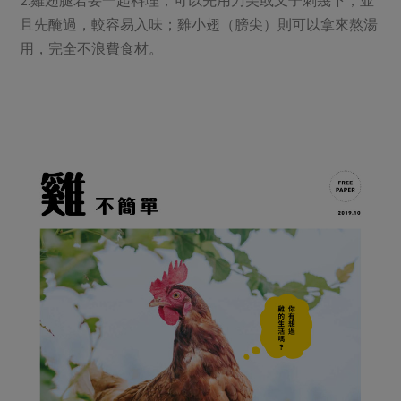
且先醃過，較容易入味；雞小翅（膀尖）則可以拿來熬湯
用，完全不浪費食材。