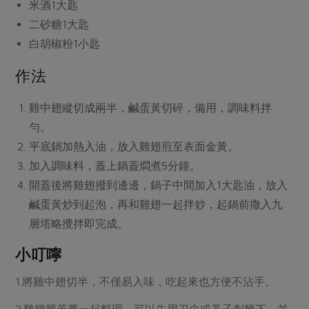
媒體報導
米酒
1大匙
最新產品
節慶大餐
二砂糖
1大匙
下載專區
白胡椒粉
1小匙
優惠專區
高麗菜海鮮煎餅
作法
地區活動
素食專區
社務會議
地區活動
雞中翅縱切成兩半，鹹蛋黃切碎，備用，調味料拌
樂齡友善
活動報下載
勻。
平底鍋加熱入油，放入雞翅煎至表面金黃。
加入調味料，蓋上鍋蓋燜煮5分鐘。
開蓋後將雞翅撥到邊邊，鍋子中間加入1大匙油，放入
鹹蛋黃炒到起泡，再和雞翅一起拌炒，起鍋前撒入九
層塔略攪拌即完成。
小叮嚀
1.將雞中翅切半，不僅易入味，吃起來也方便不沾手。
2.雞翅腿若要一起料理，可以先用刀尖或叉子刺幾下，並