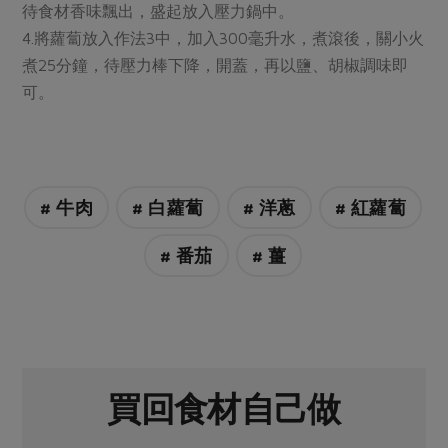
媒體報導
待食材香味飄出，盛起放入壓力鍋中。
最新產品
節慶大餐
4.將蘿蔔放入作法3中，加入300毫升水，煮滾後，關小火
下載專區
煮25分鐘，待壓力棒下降，開蓋，再以鹽、胡椒調味即
優惠專區
可。
高麗菜海鮮煎餅
地區活動
素食專區
社務會議
地區活動
樂齡友善
活動報下載
# 牛肉
# 白蘿蔔
# 洋蔥
# 紅蘿蔔
# 番茄
# 薑
買回食材自己做