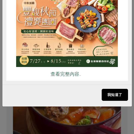
你可能有興趣的食譜
惜食
RPET
食譜
減硝酸鹽
雞蛋
食安
共同購買
查看完整內容..
我知道了