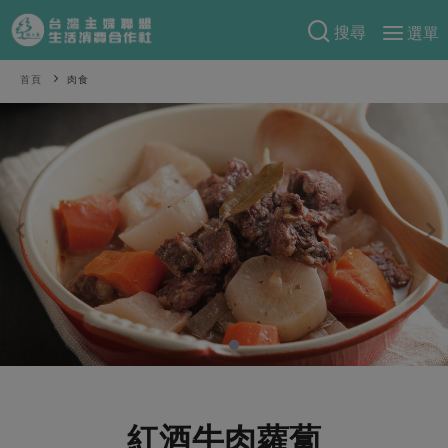
搜尋
選單
產品分類
首頁
肉食
當季蔬果
食譜料理
一籃菜
當令水果
食材
特別企畫
芽苗類
蕈菇類
米食
預購活動
綠主張
辛香料類
麵食
把最好的台灣味帶回家！
觀點文章
關於合作社
肉食
奶蛋豆・五穀
防災用品預購圓滿結束
主婦食堂
一籃菜真心話
海鮮
蛋
乳製品
認識合作社
重要公告
2026年端午節預購圓滿結束
社內大小事
合作聯合國
常備菜
豆製品
米麵雜糧
關於我們
更多預購活動
產品故事
生活提案
蔬食
合作社組織
肉品・水產
樂齡生活
親子食育
蛋料理
紅酒牛肉蘿蔔
當季產品
員工與求才