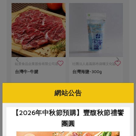
公司嘉
社團法人嘉義縣布袋嘴文化協
鈜景食品企業股份有限公司嘉
台灣海鹽-300g
台灣牛-牛腩
會
義分公司
300公克
500公克
網站公告
全素
常溫
葷
冷凍
$125
$495
【2026年中秋節預購】豐馥秋節禮饗
團圓