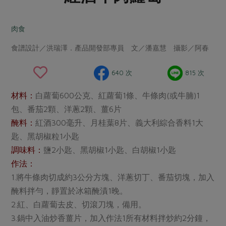
畜產肉類
水產
廚房瑜伽
合作25-經典快閃最後一週
水畜加工品
料理方式
肉食
產品檢驗
合作25-精選產品第四彈
關注議題
烘焙．點心
食譜設計／洪瑞澤．產品開發部專員 文／潘嘉慧 攝影／阿春
自主把關
合作25-精選產品第三彈
調理食材・點心
減硝酸鹽
惜食
醬料
檢驗報告
更多當季產品
調味醬料/南北貨
烘焙
非基改運動
支持本土農糧
640 次
815 次
湯品．鍋物
硝酸鹽檢驗
休閒零嘴
沖泡飲品
廢核運動
能源議題
漬物
材料：
白蘿蔔600公克、紅蘿蔔1條、牛條肉(或牛腩)1
議題活動
保健食品
減添加物
減塑減廢
包、番茄2顆、洋蔥2顆、薑6片
涼拌沙拉
社員權益
主婦聯盟X樂齡網特約優惠案
醃料：
紅酒300毫升、月桂葉8片、義大利綜合香料1大
公益金
食農教育
飲品
居家好物
匙、黑胡椒粒1小匙
合作社法規
30%rPET紅烏龍茶
更多議題
調味料：
鹽2小匙、黑胡椒1小匙、白胡椒1小匙
美妝保養
個人清潔
社務專區
2024農業發展計畫年度報告
作法：
主題食譜
生活者e週報
家庭清潔
織品
選舉專區
更多議題活動
1.將牛條肉切成約3公分方塊、洋蔥切丁、番茄切塊，加入
異國料理
日用品
圖書禮品
醃料拌勻，靜置於冰箱醃漬1晚。
綠主張月刊
年菜食譜
2.紅、白蘿蔔去皮、切滾刀塊，備用。
防災用品
最新消息
把最好的台灣味帶回家！
3.鍋中入油炒香薑片，加入作法1所有材料拌炒約2分鐘，
典藏閱覽室
養身食補