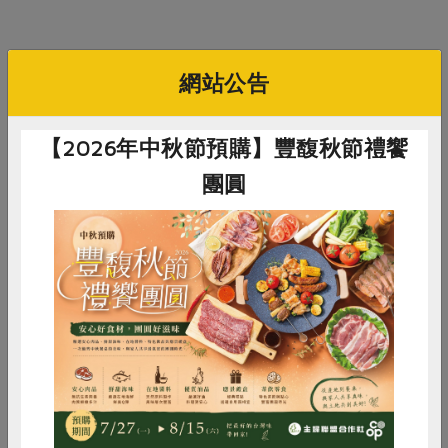
你可能有興趣的食譜
網站公告
【2026年中秋節預購】豐馥秋節禮饗
團圓
惜食
RPET
食譜
減硝酸鹽
雞蛋
食安
共同購買