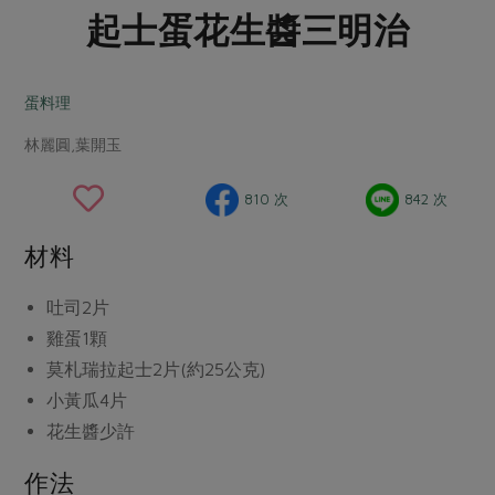
畜產肉類
水產
廚房瑜伽
起士蛋花生醬三明治
合作25-經典快閃最後一週
水畜加工品
料理方式
產品檢驗
合作25-精選產品第四彈
關注議題
烘焙．點心
蛋料理
自主把關
合作25-精選產品第三彈
調理食材・點心
減硝酸鹽
惜食
醬料
林麗圓,葉開玉
檢驗報告
更多當季產品
調味醬料/南北貨
烘焙
非基改運動
支持本土農糧
湯品．鍋物
硝酸鹽檢驗
休閒零嘴
沖泡飲品
廢核運動
能源議題
810 次
842 次
漬物
議題活動
保健食品
減添加物
減塑減廢
涼拌沙拉
材料
社員權益
主婦聯盟X樂齡網特約優惠案
公益金
食農教育
飲品
居家好物
合作社法規
30%rPET紅烏龍茶
吐司
2片
更多議題
美妝保養
個人清潔
雞蛋
1顆
社務專區
2024農業發展計畫年度報告
主題食譜
莫札瑞拉起士
2片(約25公克)
生活者e週報
家庭清潔
織品
選舉專區
更多議題活動
小黃瓜
4片
異國料理
日用品
圖書禮品
綠主張月刊
花生醬
少許
年菜食譜
防災用品
最新消息
把最好的台灣味帶回家！
作法
典藏閱覽室
養身食補