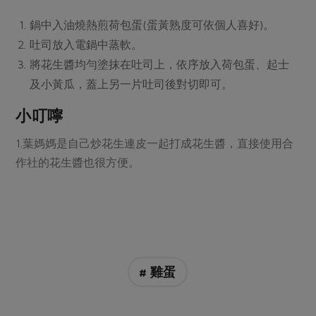
媒體報導
最新產品
節慶大餐
鍋中入油燒熱煎荷包蛋(蛋黃熟度可依個人喜好)。
下載專區
吐司放入電鍋中蒸軟。
優惠專區
將花生醬均勻塗抹在吐司上，依序放入荷包蛋、起士
高麗菜海鮮煎餅
地區活動
素食專區
及小黃瓜，蓋上另一片吐司後對切即可。
社務會議
地區活動
小叮嚀
樂齡友善
活動報下載
1.葉媽媽是自己炒花生連皮一起打成花生醬，直接使用合
作社的花生醬也很方便。
# 雞蛋