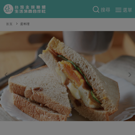
搜尋
選單
產品分類
首頁
蛋料理
當季蔬果
食譜料理
一籃菜
當令水果
食材
特別企畫
芽苗類
蕈菇類
米食
預購活動
綠主張
辛香料類
麵食
把最好的台灣味帶回家！
觀點文章
關於合作社
肉食
奶蛋豆・五穀
防災用品預購圓滿結束
主婦食堂
一籃菜真心話
海鮮
蛋
乳製品
認識合作社
重要公告
2026年端午節預購圓滿結束
社內大小事
合作聯合國
常備菜
豆製品
米麵雜糧
關於我們
更多預購活動
產品故事
生活提案
蔬食
合作社組織
肉品・水產
樂齡生活
親子食育
蛋料理
當季產品
員工與求才