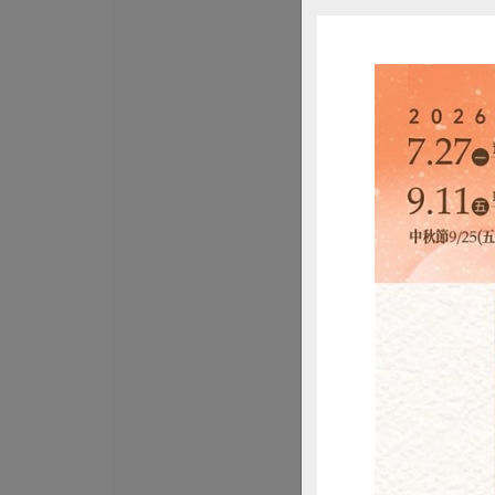
黃文章(新峰農場)
三合一芽苗(環
峰-120g/盒
120公克/盒
全素
環保級
冷
$66
惜