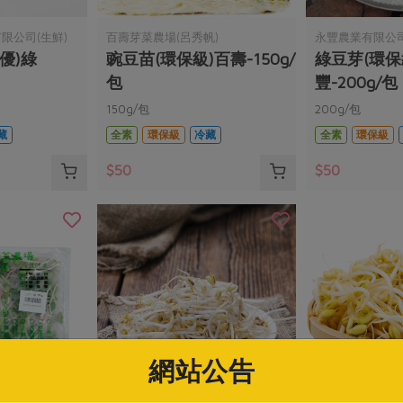
限公司(生鮮)
百壽芽菜農場(呂秀帆)
永豐農業有限公
優)綠
豌豆苗(環保級)百壽-150g/
綠豆芽(環保
包
豐-200g/包
150g/包
200g/包
藏
全素
環保級
冷藏
全素
環保級
$50
$50
網站公告