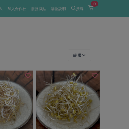
0
入
加入合作社
服務據點
購物說明
搜尋
篩 選