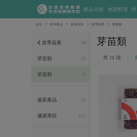
產品分類
食譜料理
特
首頁
所有產品
素食專區
當季蔬果
芽苗類
芽苗類
當季蔬果
48
共 13 項
|
芽苗類
20
芽苗類
13
最新產品
35
優惠專區
102