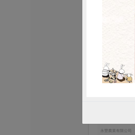
黃文章(新峰農場)
豌豆苗(環保級)
盒
120公克/盒
全素
環保級
冷
$43
永豐農業有限公司