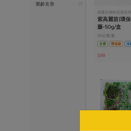
樂齡友善
17
綠藤生物科技股份有
紫高麗苗(環保
藤-50g/盒
50公克/盒
全素
環保級
冷
$88