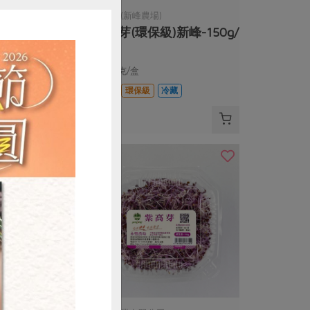
)
黃文章(新峰農場)
)新峰-150g/
苜蓿芽(環保級)新峰-150g/
盒
150公克/盒
冷藏
全素
環保級
冷藏
$50
購買