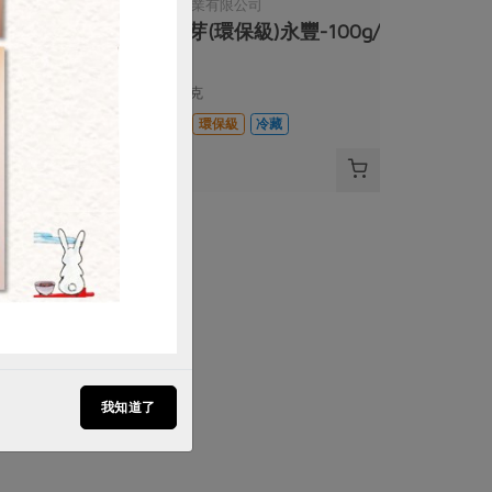
司
永豐農業有限公司
環保級)永
紫高芽(環保級)永豐-100g/
盒
100公克
冷藏
全素
環保級
冷藏
$97
我知道了