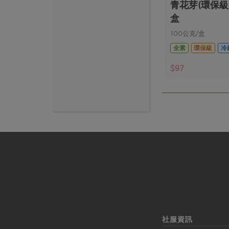
青花芽(環保級)
盒
100公克/盒
全素
環保級
冷
$97
社服資訊