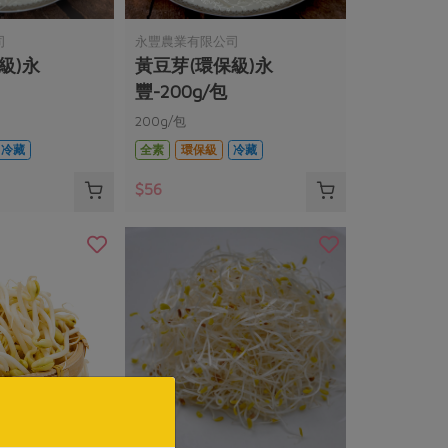
司
永豐農業有限公司
級)永
黃豆芽(環保級)永
豐-200g/包
200g/包
冷藏
全素
環保級
冷藏
$56