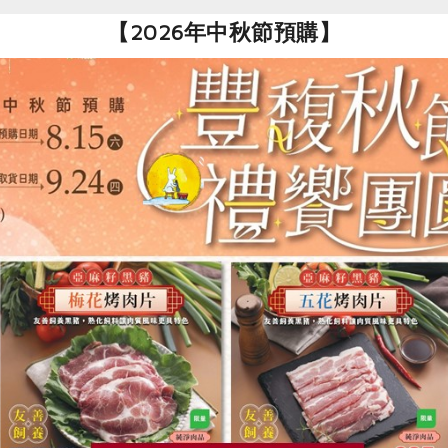
黃文章(新峰農場)
黃文章(新峰農場
【2026年中秋節預購】
保級)新
綠豆芽(環保級)新
黃豆芽(環保級
峰-200g/盒
盒
200公克/盒
150公克/盒
藏
全素
環保級
冷藏
全素
環保級
$50
$57
食
RPET
食譜
減硝酸鹽
雞蛋
食安
共同