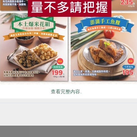
黃文章(新峰農場)
永豐農業有限公
新峰-120g/
青花椰苗(環保級)新
四合一芽苗(
峰-120g/盒
豐-120g/盒
120公克/盒
120公克/盒
藏
全素
環保級
冷藏
全素
環保級
$120
$95
查看完整內容..