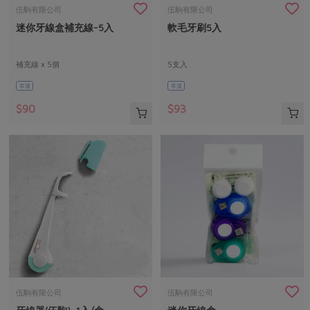
畜產肉類
水產
廚房瑜伽
伍駒有限公司
伍駒有限公司
合作25-經典快閃最後一週
迷你牙線盒補充線-5入
軟毛牙刷5入
水畜加工品
料理方式
產品檢驗
合作25-精選產品第四彈
關注議題
烘焙．點心
自主把關
補充線 x 5個
5支入
合作25-精選產品第三彈
調理食材・點心
減硝酸鹽
惜食
醬料
常溫
常溫
檢驗報告
更多當季產品
調味醬料/南北貨
烘焙
非基改運動
支持本土農糧
湯品．鍋物
$90
$93
硝酸鹽檢驗
休閒零嘴
沖泡飲品
廢核運動
能源議題
漬物
議題活動
保健食品
減添加物
減塑減廢
涼拌沙拉
社員權益
主婦聯盟X樂齡網特約優惠案
公益金
食農教育
飲品
居家好物
合作社法規
30%rPET紅烏龍茶
更多議題
美妝保養
個人清潔
社務專區
2024農業發展計畫年度報告
主題食譜
生活者e週報
家庭清潔
織品
選舉專區
更多議題活動
異國料理
日用品
圖書禮品
綠主張月刊
年菜食譜
防災用品
最新消息
把最好的台灣味帶回家！
伍駒有限公司
伍駒有限公司
典藏閱覽室
養身食補