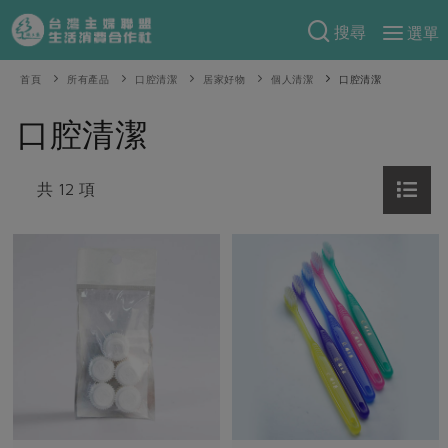
搜尋
選單
產品分類
首頁
所有產品
口腔清潔
居家好物
個人清潔
口腔清潔
當季蔬果
食譜料理
口腔清潔
一籃菜
當令水果
食材
特別企畫
芽苗類
共 12 項
蕈菇類
米食
預購活動
綠主張
辛香料類
麵食
把最好的台灣味帶回家！
觀點文章
關於合作社
肉食
奶蛋豆・五穀
防災用品預購圓滿結束
主婦食堂
一籃菜真心話
海鮮
蛋
乳製品
認識合作社
重要公告
2026年端午節預購圓滿結束
社內大小事
合作聯合國
常備菜
豆製品
米麵雜糧
關於我們
更多預購活動
產品故事
生活提案
蔬食
合作社組織
肉品・水產
樂齡生活
親子食育
蛋料理
當季產品
員工與求才