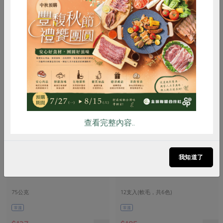
常溫
常溫
$115
$115
惜食
RPET
食譜
減硝酸鹽
雞蛋
食安
共同購買
查看完整內容..
瑪諾蘭迦工作室
伍駒有限公司
我知道了
兒童牙膏-75g
兒童牙刷
75公克
12支入(軟毛，共6色)
常溫
常溫