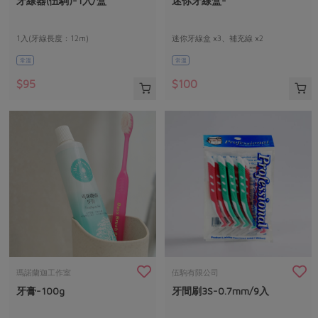
牙線器(伍駒)-1入/盒
迷你牙線盒-
媒體報導
最新產品
節慶大餐
下載專區
1入(牙線長度：12m)
迷你牙線盒 x3、補充線 x2
優惠專區
常溫
常溫
高麗菜海鮮煎餅
地區活動
素食專區
$95
$100
社務會議
地區活動
樂齡友善
活動報下載
瑪諾蘭迦工作室
伍駒有限公司
牙膏-100g
牙間刷3S-0.7mm/9入