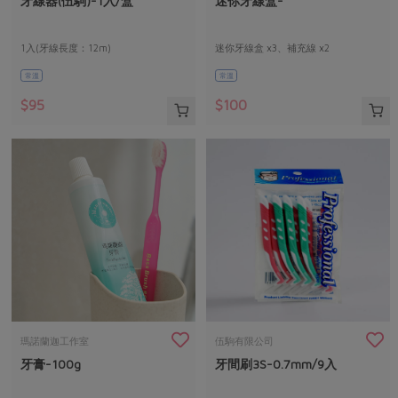
牙線器(伍駒)-1入/盒
迷你牙線盒-
媒體報導
最新產品
節慶大餐
下載專區
1入(牙線長度：12m)
迷你牙線盒 x3、補充線 x2
優惠專區
常溫
常溫
高麗菜海鮮煎餅
地區活動
素食專區
$95
$100
社務會議
地區活動
樂齡友善
活動報下載
瑪諾蘭迦工作室
伍駒有限公司
牙膏-100g
牙間刷3S-0.7mm/9入