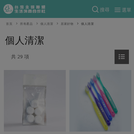
搜尋
選單
產品分類
首頁
所有產品
個人清潔
居家好物
個人清潔
當季蔬果
食譜料理
個人清潔
一籃菜
當令水果
食材
特別企畫
芽苗類
共 29 項
蕈菇類
米食
預購活動
綠主張
辛香料類
麵食
把最好的台灣味帶回家！
觀點文章
關於合作社
肉食
奶蛋豆・五穀
防災用品預購圓滿結束
主婦食堂
一籃菜真心話
海鮮
蛋
乳製品
認識合作社
重要公告
2026年端午節預購圓滿結束
社內大小事
合作聯合國
常備菜
豆製品
米麵雜糧
關於我們
更多預購活動
產品故事
生活提案
蔬食
合作社組織
肉品・水產
樂齡生活
親子食育
蛋料理
當季產品
員工與求才