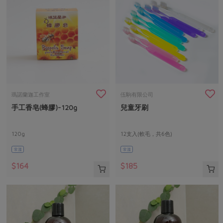
瑪諾蘭迦工作室
伍駒有限公司
手工香皂(蜂膠)-120g
兒童牙刷
120g
12支入(軟毛，共6色)
常溫
常溫
$164
$185