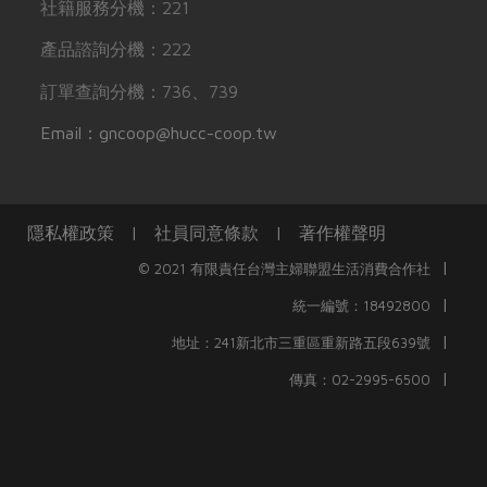
社籍服務分機：221
產品諮詢分機：222
訂單查詢分機：736、739
Email：gncoop@hucc-coop.tw
隱私權政策
|
社員同意條款
|
著作權聲明
|
© 2021 有限責任台灣主婦聯盟生活消費合作社
|
統一編號：18492800
|
地址：241新北市三重區重新路五段639號
|
傳真：02-2995-6500