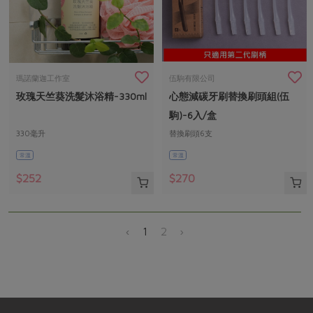
瑪諾蘭迦工作室
伍駒有限公司
玫瑰天竺葵洗髮沐浴精-330ml
心態減碳牙刷替換刷頭組(伍
駒)-6入/盒
330毫升
替換刷頭6支
常溫
常溫
$252
$270
‹
1
2
›