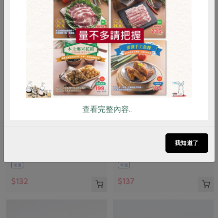
惜食
RPET
食譜
減硝酸鹽
雞蛋
食安
共同購買
查看完整內容..
瑪諾蘭迦工作室
瑪諾蘭迦工作室
手工羊奶皂-110g
兒童牙膏-75g
我知道了
110公克
75公克
常溫
常溫
$132
$137