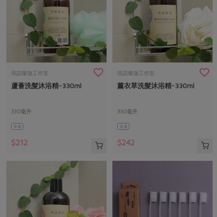
瑪諾蘭迦工作室
瑪諾蘭迦工作室
蘆薈洗髮沐浴精-330ml
薰衣草洗髮沐浴精-330ml
330毫升
330毫升
常溫
常溫
$212
$242