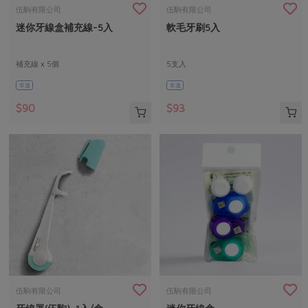
畜產肉類
水產
廚房瑜伽
伍駒有限公司
伍駒有限公司
合作25-經典快閃最後一週
迷你牙線盒補充線-5入
軟毛牙刷5入
水畜加工品
料理方式
產品檢驗
合作25-精選產品第四彈
關注議題
烘焙．點心
自主把關
補充線 x 5個
5支入
合作25-精選產品第三彈
調理食材・點心
減硝酸鹽
惜食
醬料
常溫
常溫
檢驗報告
更多當季產品
調味醬料/南北貨
烘焙
非基改運動
支持本土農糧
湯品．鍋物
$90
$93
硝酸鹽檢驗
休閒零嘴
沖泡飲品
廢核運動
能源議題
漬物
議題活動
保健食品
減添加物
減塑減廢
涼拌沙拉
社員權益
主婦聯盟X樂齡網特約優惠案
公益金
食農教育
飲品
居家好物
合作社法規
30%rPET紅烏龍茶
更多議題
美妝保養
個人清潔
社務專區
2024農業發展計畫年度報告
主題食譜
生活者e週報
家庭清潔
織品
選舉專區
更多議題活動
異國料理
日用品
圖書禮品
綠主張月刊
年菜食譜
防災用品
最新消息
把最好的台灣味帶回家！
伍駒有限公司
伍駒有限公司
典藏閱覽室
養身食補