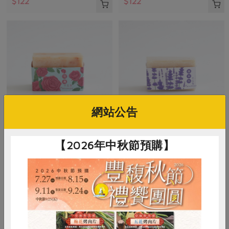
$122
$122
網站公告
瑪諾蘭迦工作室
瑪諾蘭迦工作室
【2026年中秋節預購】
手工香皂(玫瑰)
手工香皂(薰衣草)
110公克
110公克
常溫
常溫
$122
$122