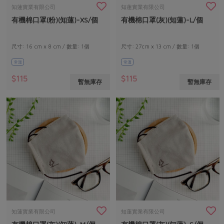
畜產肉類
水產
廚房瑜伽
知蓮實業有限公司
知蓮實業有限公司
合作25-經典快閃最後一週
有機棉口罩(粉)(知蓮)-XS/個
有機棉口罩(灰)(知蓮)-L/個
水畜加工品
料理方式
產品檢驗
合作25-精選產品第四彈
關注議題
烘焙．點心
自主把關
尺寸: 16 cm x 8 cm / 數量: 1個
尺寸: 27cm x 13 cm / 數量: 1個
合作25-精選產品第三彈
調理食材・點心
減硝酸鹽
惜食
醬料
常溫
常溫
檢驗報告
更多當季產品
調味醬料/南北貨
烘焙
非基改運動
支持本土農糧
湯品．鍋物
$115
$115
暫無庫存
暫無庫存
硝酸鹽檢驗
休閒零嘴
沖泡飲品
廢核運動
能源議題
漬物
議題活動
保健食品
減添加物
減塑減廢
涼拌沙拉
社員權益
主婦聯盟X樂齡網特約優惠案
公益金
食農教育
飲品
居家好物
合作社法規
30%rPET紅烏龍茶
更多議題
美妝保養
個人清潔
社務專區
2024農業發展計畫年度報告
主題食譜
生活者e週報
家庭清潔
織品
選舉專區
更多議題活動
異國料理
日用品
圖書禮品
綠主張月刊
年菜食譜
防災用品
最新消息
把最好的台灣味帶回家！
知蓮實業有限公司
知蓮實業有限公司
典藏閱覽室
養身食補