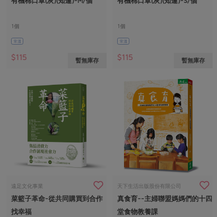
有機棉口罩(灰)(知蓮)-M/個
有機棉口罩(灰)(知蓮)-S/個
媒體報導
最新產品
節慶大餐
下載專區
1個
1個
優惠專區
常溫
常溫
高麗菜海鮮煎餅
地區活動
素食專區
$115
$115
暫無庫存
暫無庫存
社務會議
地區活動
樂齡友善
活動報下載
遠足文化事業
天下生活出版股份有限公司
菜籃子革命-從共同購買到合作
真食育--主婦聯盟媽媽們的十四
找幸福
堂食物教養課