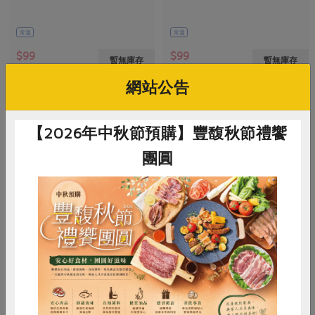
常溫
常溫
$99
$99
暫無庫存
暫無庫存
網站公告
【2026年中秋節預購】豐馥秋節禮饗
團圓
惜食
RPET
食譜
減硝酸鹽
雨利行生化科技實業有限公司
美正紙器股份有限公司
香茅皂-100g
上下蓋共用盒-高9.8cm
雞蛋
食安
共同購買
100公克