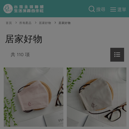
搜尋
選單
產品分類
首頁
所有產品
居家好物
居家好物
當季蔬果
食譜料理
居家好物
一籃菜
當令水果
食材
特別企畫
芽苗類
共 110 項
蕈菇類
米食
預購活動
綠主張
辛香料類
麵食
把最好的台灣味帶回家！
觀點文章
關於合作社
肉食
奶蛋豆・五穀
防災用品預購圓滿結束
主婦食堂
一籃菜真心話
海鮮
蛋
乳製品
認識合作社
重要公告
2026年端午節預購圓滿結束
社內大小事
合作聯合國
常備菜
豆製品
米麵雜糧
關於我們
更多預購活動
產品故事
生活提案
蔬食
合作社組織
肉品・水產
樂齡生活
親子食育
蛋料理
當季產品
員工與求才