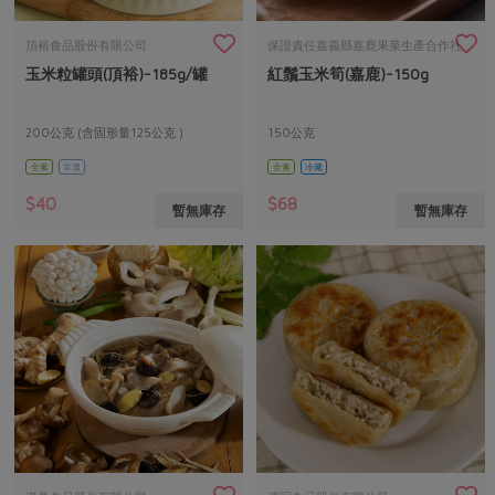
畜產肉類
水產
廚房瑜伽
傳到心坎裡，誠心又澎派
水畜加工品
料理方式
頂裕食品股份有限公司
保證責任嘉義縣嘉鹿果菜生產合作社
產品檢驗
合作25-經典快閃最後一週
關注議題
玉米粒罐頭(頂裕)-185g/罐
紅鬚玉米筍(嘉鹿)-150g
烘焙．點心
自主把關
合作25-精選產品第四彈
調理食材・點心
減硝酸鹽
惜食
醬料
200公克 (含固形量125公克 )
150公克
檢驗報告
更多當季產品
調味醬料/南北貨
烘焙
非基改運動
支持本土農糧
湯品．鍋物
全素
常溫
全素
冷藏
硝酸鹽檢驗
休閒零嘴
沖泡飲品
廢核運動
能源議題
$40
$68
漬物
暫無庫存
暫無庫存
議題活動
保健食品
減添加物
減塑減廢
涼拌沙拉
社員權益
主婦聯盟X樂齡網特約優惠案
公益金
食農教育
飲品
居家好物
合作社法規
30%rPET紅烏龍茶
更多議題
美妝保養
個人清潔
社務專區
2024農業發展計畫年度報告
主題食譜
生活者e週報
家庭清潔
織品
選舉專區
更多議題活動
異國料理
日用品
圖書禮品
綠主張月刊
年菜食譜
防災用品
最新消息
傳到心坎裡，誠心又澎派
典藏閱覽室
養身食補