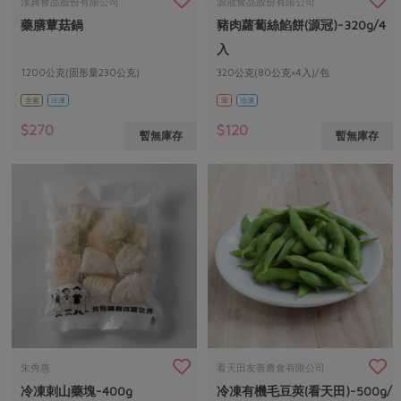
媒體報導
漢典食品股份有限公司
源冠食品股份有限公司
最新產品
節慶大餐
藥膳蕈菇鍋
豬肉蘿蔔絲餡餅(源冠)-320g/4
下載專區
入
優惠專區
1200公克(固形量230公克)
320公克(80公克×4入)/包
高麗菜海鮮煎餅
地區活動
全素
冷凍
葷
冷凍
素食專區
社務會議
地區活動
$270
$120
暫無庫存
暫無庫存
樂齡友善
活動報下載
朱秀惠
看天田友善農食有限公司
冷凍刺山藥塊-400g
冷凍有機毛豆莢(看天田)-500g/