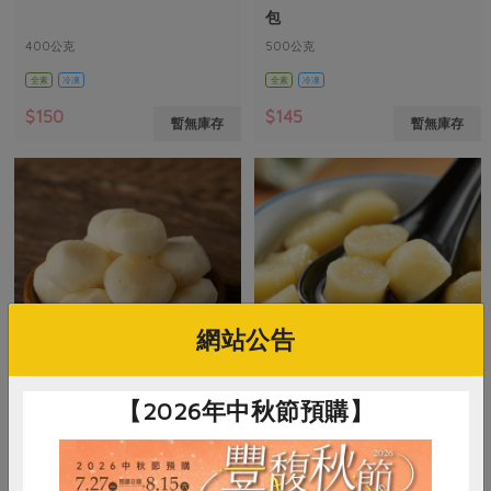
包
400公克
500公克
全素
冷凍
全素
冷凍
$150
$145
暫無庫存
暫無庫存
網站公告
【2026年中秋節預購】
(停)張志銘(加工)
有限責任台北市智立勞動合作社
去皮冷凍荸薺-200g
地瓜圓-200g