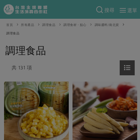
搜尋
選單
產品分類
首頁
所有產品
調理食品
調理食材・點心
調味醬料/南北貨
調理食品
當季蔬果
食譜料理
調理食品
一籃菜
當令水果
食材
特別企畫
芽苗類
蕈菇類
米食
共 131 項
預購活動
綠主張
辛香料類
麵食
把最好的台灣味帶回家！
觀點文章
關於合作社
肉食
奶蛋豆・五穀
防災用品預購圓滿結束
主婦食堂
一籃菜真心話
海鮮
蛋
乳製品
認識合作社
重要公告
2026年端午節預購圓滿結束
社內大小事
合作聯合國
常備菜
豆製品
米麵雜糧
關於我們
更多預購活動
產品故事
生活提案
蔬食
合作社組織
肉品・水產
樂齡生活
親子食育
蛋料理
當季產品
員工與求才