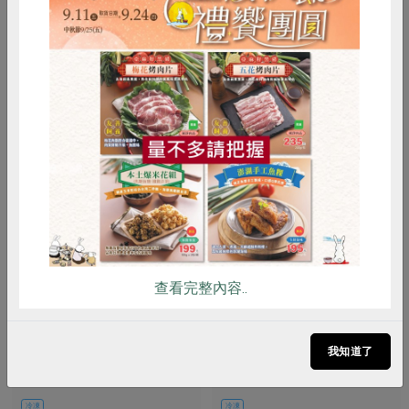
200公克
200公克
全素
冷凍
全素
冷凍
$125
$85
暫無庫存
暫無庫存
惜食
RPET
食譜
減硝酸鹽
雞蛋
食安
共同購買
查看完整內容..
林德淵
林德淵
冷凍板栗仁(特大)-300g
冷凍板栗仁(大)-300g
我知道了
300公克
300公克
冷凍
冷凍