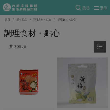
搜尋
選單
產品分類
首頁
所有產品
調理食材・點心
調理食材・點心
當季蔬果
食譜料理
調理食材・點心
一籃菜
當令水果
食材
特別企畫
芽苗類
共 303 項
蕈菇類
米食
預購活動
綠主張
辛香料類
麵食
把最好的台灣味帶回家！
觀點文章
關於合作社
肉食
奶蛋豆・五穀
防災用品預購圓滿結束
主婦食堂
一籃菜真心話
海鮮
蛋
乳製品
認識合作社
重要公告
2026年端午節預購圓滿結束
社內大小事
合作聯合國
常備菜
豆製品
米麵雜糧
關於我們
更多預購活動
產品故事
生活提案
蔬食
合作社組織
肉品・水產
樂齡生活
親子食育
蛋料理
當季產品
員工與求才