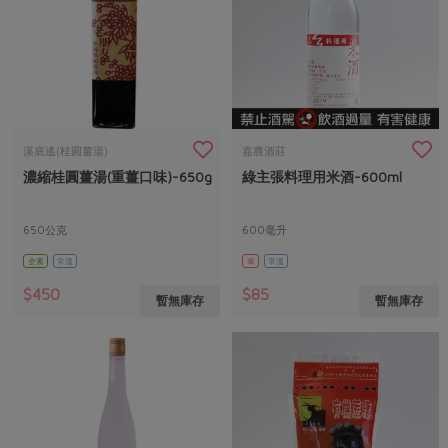
溪底遙(桂圓薑湯)
嘉農酒莊
濃縮桂圓薑湯(重薑口味)-650g
綠主張料理用米酒-600ml
650公克
600毫升
全素
常溫
葷
常溫
$450
$85
暫無庫存
暫無庫存