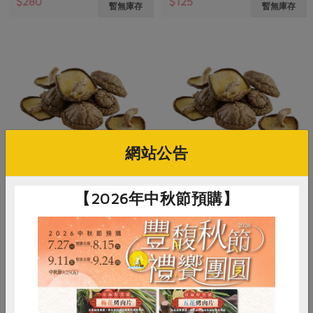
$280
$125
暫無庫存
暫無庫存
網站公告
有限責任台北市智立勞動合作社
有限責任台北市智立勞動合作社
【2026年中秋節預購】
段木香菇(小)100g-何仁興
段木香菇(中)100g-何仁興
100公克/包
100公克/包
全素
常溫
全素
常溫
$405
$450
暫無庫存
暫無庫存