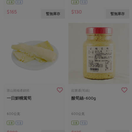
全素
常溫
全素
常溫
$165
$130
暫無庫存
暫無庫存
茶山雜糧產銷班
莊勝通(筍絲)
一日鮮轎篙筍
酸筍絲-600g
600公克
600公克
全素
常溫
全素
常溫