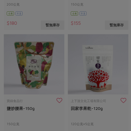
200公克
150公克
全素
常溫
全素
常溫
$180
$155
暫無庫存
暫無庫存
寶綠食品行
上下游文化工場有限公司
鹽炒腰果-150g
回家李果乾-120g
150公克
120公克±5公克