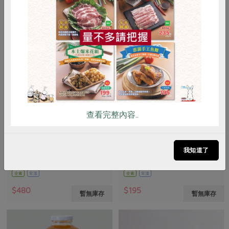
惜食
RPET
食譜
減硝酸鹽
雞蛋
食安
共同購買
查看完整內容..
有限責任台北市智立勞動合作社
有限責任台北市智立勞動合作社
段木香菇(大)100g-何仁興
愛玉子(石棹)-80g
我知道了
100公克/包
80公克
全素
常溫
全素
常溫
$480
$195
暫無庫存
暫無庫存