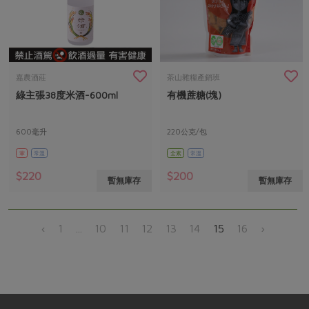
嘉農酒莊
茶山雜糧產銷班
綠主張38度米酒-600ml
有機蔗糖(塊)
600毫升
220公克/包
葷
常溫
全素
常溫
$220
$200
暫無庫存
暫無庫存
‹
1
...
10
11
12
13
14
15
16
›