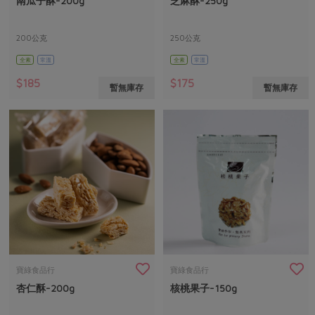
南瓜子酥-200g
芝麻酥-250g
媒體報導
最新產品
節慶大餐
下載專區
200公克
250公克
優惠專區
全素
常溫
全素
常溫
高麗菜海鮮煎餅
地區活動
素食專區
$185
$175
暫無庫存
暫無庫存
社務會議
地區活動
樂齡友善
活動報下載
寶綠食品行
寶綠食品行
杏仁酥-200g
核桃果子-150g