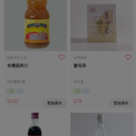
馥聚有限公司
台灣糖業
有機蘋果汁
薑母茶
940毫升/罐
200克
(每包20公克*10包)
全素
常溫
全素
常溫
$320
$79
暫無庫存
暫無庫存