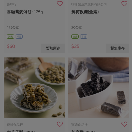
畜產肉類
水產
廚房瑜伽
喜願行
咪咪樂企業股份有限公司
合作25-經典快閃最後一週
喜願蕎麥薄餅-175g
黃梅軟糖(全素)
水畜加工品
料理方式
產品檢驗
合作25-精選產品第四彈
關注議題
烘焙．點心
自主把關
175公克
30公克
合作25-精選產品第三彈
調理食材・點心
減硝酸鹽
惜食
醬料
奶素
常溫
全素
常溫
檢驗報告
更多當季產品
調味醬料/南北貨
烘焙
非基改運動
支持本土農糧
湯品．鍋物
$60
$25
暫無庫存
暫無庫存
硝酸鹽檢驗
休閒零嘴
沖泡飲品
廢核運動
能源議題
漬物
議題活動
保健食品
減添加物
減塑減廢
涼拌沙拉
社員權益
主婦聯盟X樂齡網特約優惠案
公益金
食農教育
飲品
居家好物
合作社法規
30%rPET紅烏龍茶
更多議題
美妝保養
個人清潔
社務專區
2024農業發展計畫年度報告
主題食譜
生活者e週報
家庭清潔
織品
選舉專區
更多議題活動
異國料理
日用品
圖書禮品
綠主張月刊
年菜食譜
防災用品
最新消息
把最好的台灣味帶回家！
寶綠食品行
寶綠食品行
典藏閱覽室
養身食補