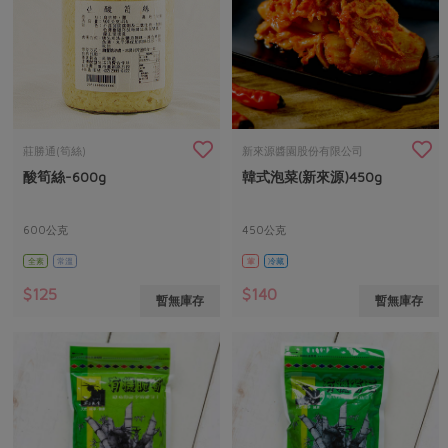
莊勝通(筍絲)
新來源醬園股份有限公司
酸筍絲-600g
韓式泡菜(新來源)450g
600公克
450公克
全素
常溫
葷
冷藏
$125
$140
暫無庫存
暫無庫存