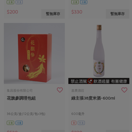
全素
常溫
全素
冷藏
$200
$330
暫無庫存
暫無庫存
集昌股份有限公司
嘉農酒莊
花旗參調理包組
綠主張38度米酒-600ml
36公克/盒(12公克/包×3包)
600毫升
全素
冷藏
葷
常溫