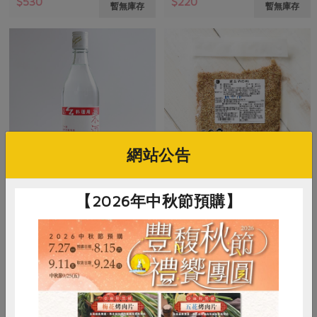
$530
$220
暫無庫存
暫無庫存
網站公告
嘉農酒莊
有限責任台北市智立勞動合作社
【2026年中秋節預購】
綠主張料理用米酒-600ml
愛玉子(石棹)-80g
600毫升
80公克
葷
常溫
全素
常溫
$85
$195
暫無庫存
暫無庫存