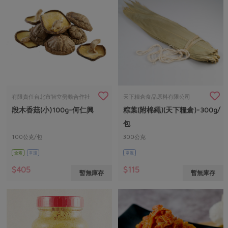
有限責任台北市智立勞動合作社
天下糧倉食品原料有限公司
段木香菇(小)100g-何仁興
粽葉(附棉繩)(天下糧倉)-300g/
包
100公克/包
300公克
全素
常溫
常溫
$405
$115
暫無庫存
暫無庫存