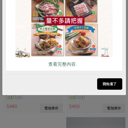
惜食
RPET
食譜
減硝酸鹽
雞蛋
食安
共同購買
查看完整內容..
有限責任台北市智立勞動合作社
有限責任台北市智立勞動合作社
段木香菇(大)100g-何仁興
段木香菇(中)100g-何仁興
我知道了
100公克/包
100公克/包
全素
常溫
全素
常溫
$480
$450
暫無庫存
暫無庫存