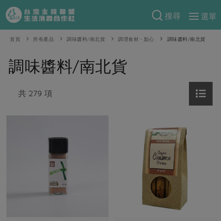
搜尋
選單
產品分類
首頁
所有產品
調味醬料/南北貨
調理食材・點心
調味醬料/南北貨
當季蔬果
食譜料理
調味醬料/南北貨
一籃菜
當令水果
食材
特別企畫
芽苗類
共 279 項
蕈菇類
米食
預購活動
綠主張
辛香料類
麵食
把最好的台灣味帶回家！
觀點文章
關於合作社
肉食
奶蛋豆・五穀
防災用品預購圓滿結束
主婦食堂
一籃菜真心話
海鮮
蛋
乳製品
認識合作社
重要公告
2026年端午節預購圓滿結束
社內大小事
合作聯合國
常備菜
豆製品
米麵雜糧
關於我們
更多預購活動
產品故事
生活提案
蔬食
合作社組織
肉品・水產
樂齡生活
親子食育
蛋料理
當季產品
員工與求才