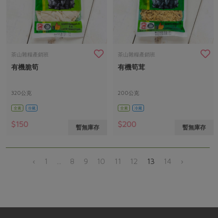
茶山雜糧產銷班
茶山雜糧產銷班
有機脆筍
有機筍茸
320公克
200公克
全素
冷藏
全素
冷藏
$150
$200
暫無庫存
暫無庫存
‹
1
...
8
9
10
11
12
13
14
›