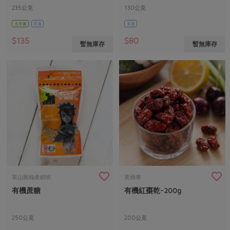
235公克
130公克
五辛素
常溫
常溫
$135
$80
暫無庫存
暫無庫存
茶山雜糧產銷班
黃炳華
有機蔗糖
有機紅棗乾-200g
250公克
200公克