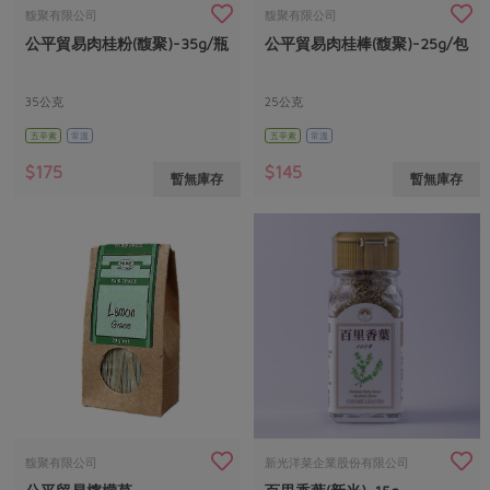
畜產肉類
水產
廚房瑜伽
馥聚有限公司
馥聚有限公司
合作25-經典快閃最後一週
公平貿易肉桂粉(馥聚)-35g/瓶
公平貿易肉桂棒(馥聚)-25g/包
水畜加工品
料理方式
產品檢驗
合作25-精選產品第四彈
關注議題
烘焙．點心
自主把關
35公克
25公克
合作25-精選產品第三彈
調理食材・點心
減硝酸鹽
惜食
醬料
五辛素
常溫
五辛素
常溫
檢驗報告
更多當季產品
調味醬料/南北貨
烘焙
非基改運動
支持本土農糧
湯品．鍋物
$175
$145
暫無庫存
暫無庫存
硝酸鹽檢驗
休閒零嘴
沖泡飲品
廢核運動
能源議題
漬物
議題活動
保健食品
減添加物
減塑減廢
涼拌沙拉
社員權益
主婦聯盟X樂齡網特約優惠案
公益金
食農教育
飲品
居家好物
合作社法規
30%rPET紅烏龍茶
更多議題
美妝保養
個人清潔
社務專區
2024農業發展計畫年度報告
主題食譜
生活者e週報
家庭清潔
織品
選舉專區
更多議題活動
異國料理
日用品
圖書禮品
綠主張月刊
年菜食譜
防災用品
最新消息
把最好的台灣味帶回家！
馥聚有限公司
新光洋菜企業股份有限公司
典藏閱覽室
養身食補