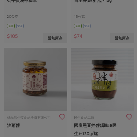
公平貿易檸檬草
百里香葉(新光)-15g
媒體報導
最新產品
節慶大餐
下載專區
20公克
15公克
優惠專區
全素
常溫
全素
常溫
高麗菜海鮮煎餅
地區活動
素食專區
$105
$74
暫無庫存
暫無庫存
社務會議
地區活動
樂齡友善
活動報下載
好品味生技食品股份有限公司
民生食品工廠
油蔥醬
國產黑豆拌醬(原味)(民
生)-130g/罐