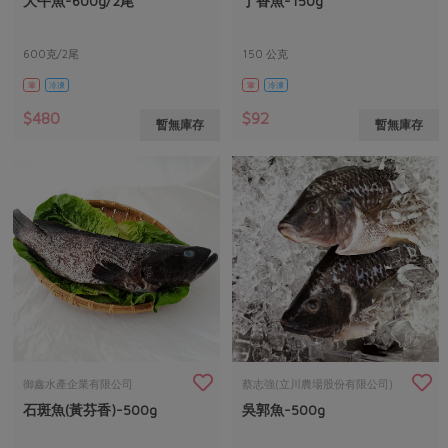
大午魚-600g/2尾
丁香魚-150g
媒體報導
最新產品
節慶大餐
下載專區
600克/2尾
150 公克
優惠專區
葷
冷凍
葷
冷凍
高麗菜海鮮煎餅
地區活動
素食專區
$480
$92
暫無庫存
暫無庫存
社務會議
地區活動
樂齡友善
活動報下載
御鑫水產企業有限公司
蔡志強(立川農場股份有限公司)
石斑魚(黃芬香)-500g
吳郭魚-500g