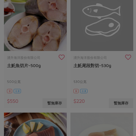
湧升海洋股份有限公司
湧升海洋股份有限公司
土魠魚切片-500g
土魠尾段對切-530g
500公克
530公克
葷
冷凍
葷
冷凍
$550
$220
暫無庫存
暫無庫存