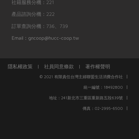
社籍服務分機：221
產品諮詢分機：222
訂單查詢分機：736、739
Email：gncoop@hucc-coop.tw
隱私權政策
|
社員同意條款
|
著作權聲明
|
© 2021 有限責任台灣主婦聯盟生活消費合作社
|
統一編號：18492800
|
地址：241新北市三重區重新路五段639號
|
傳真：02-2995-6500