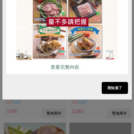
惜食
RPET
食譜
減硝酸鹽
雞蛋
食安
共同購買
查看完整內容..
湧升海洋股份有限公司
湧升海洋股份有限公司
船釣白帶魚塊(大)-300g
鬼頭刀輪切-600g
我知道了
300克
600克
葷
冷凍
葷
冷凍
$195
$280
暫無庫存
暫無庫存