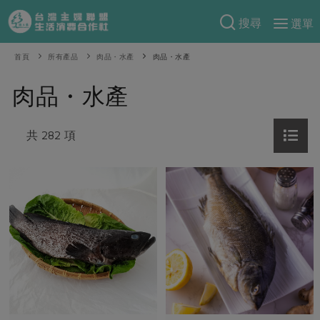
搜尋
選單
產品分類
首頁
所有產品
肉品・水產
肉品・水產
當季蔬果
食譜料理
肉品・水產
一籃菜
當令水果
食材
特別企畫
芽苗類
共 282 項
蕈菇類
米食
預購活動
綠主張
辛香料類
麵食
把最好的台灣味帶回家！
觀點文章
關於合作社
肉食
奶蛋豆・五穀
防災用品預購圓滿結束
主婦食堂
一籃菜真心話
海鮮
蛋
乳製品
認識合作社
重要公告
2026年端午節預購圓滿結束
社內大小事
合作聯合國
常備菜
豆製品
米麵雜糧
關於我們
更多預購活動
產品故事
生活提案
蔬食
合作社組織
肉品・水產
樂齡生活
親子食育
蛋料理
當季產品
員工與求才