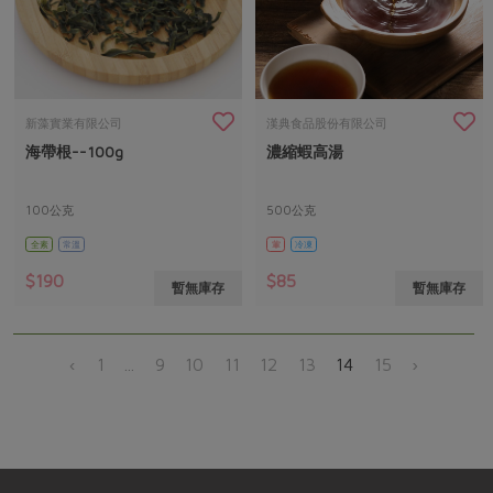
新藻實業有限公司
漢典食品股份有限公司
海帶根--100g
濃縮蝦高湯
100公克
500公克
全素
常溫
葷
冷凍
$190
$85
暫無庫存
暫無庫存
‹
1
...
9
10
11
12
13
14
15
›