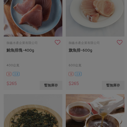
御鑫水產企業有限公司
御鑫水產企業有限公司
鮪魚排塊-400g
旗魚排-600g
400公克
600公克
葷
冷凍
葷
冷凍
$265
$265
暫無庫存
暫無庫存