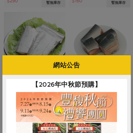
$290
$160
暫無庫存
暫無庫存
網站公告
湧升海洋股份有限公司
邱經堯
【2026年中秋節預購】
白帶魚塊-300g
虱目魚背肉-600g
300公克
600公克
葷
冷凍
葷
冷凍
$170
$85
暫無庫存
暫無庫存