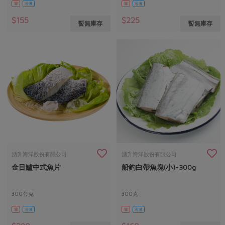
葷
冷凍
葷
冷凍
$155
$225
暫無庫存
暫無庫存
湧升海洋股份有限公司
湧升海洋股份有限公司
金目鱸中式魚片
船釣白帶魚塊(小)-300g
300公克
300克
葷
冷凍
葷
冷凍