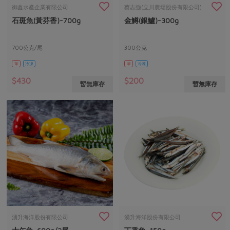
畜產肉類
水產
廚房瑜伽
御鑫水產企業有限公司
蔡志強(立川農場股份有限公司)
合作25-經典快閃最後一週
石斑魚(黃芬香)-700g
金鱒(銀鱸)-300g
水畜加工品
料理方式
產品檢驗
合作25-精選產品第四彈
關注議題
烘焙．點心
自主把關
700公克/尾
300公克
合作25-精選產品第三彈
調理食材・點心
減硝酸鹽
惜食
醬料
葷
冷凍
葷
冷凍
檢驗報告
更多當季產品
調味醬料/南北貨
烘焙
非基改運動
支持本土農糧
湯品．鍋物
$430
$200
暫無庫存
暫無庫存
硝酸鹽檢驗
休閒零嘴
沖泡飲品
廢核運動
能源議題
漬物
議題活動
保健食品
減添加物
減塑減廢
涼拌沙拉
社員權益
主婦聯盟X樂齡網特約優惠案
公益金
食農教育
飲品
居家好物
合作社法規
30%rPET紅烏龍茶
更多議題
美妝保養
個人清潔
社務專區
2024農業發展計畫年度報告
主題食譜
生活者e週報
家庭清潔
織品
選舉專區
更多議題活動
異國料理
日用品
圖書禮品
綠主張月刊
年菜食譜
防災用品
最新消息
把最好的台灣味帶回家！
湧升海洋股份有限公司
湧升海洋股份有限公司
典藏閱覽室
養身食補