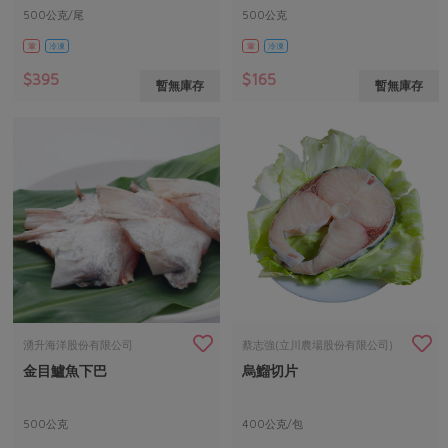
500公克/尾
500公克
葷
冷凍
葷
冷凍
$395
$165
暫無庫存
暫無庫存
湧升海洋股份有限公司
蔡志強(立川農場股份有限公司)
金目鱸魚下巴
烏鰡切片
500公克
400公克/包