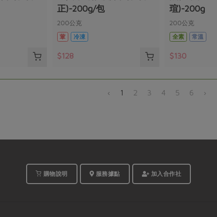
正)-200g/包
瑄)-200g
200公克
200公克
葷
冷凍
全素
常溫
$128
$130
‹
1
2
3
4
5
6
›
購物說明
服務據點
加入合作社