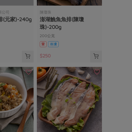
限公司
陳瓊珠
元家)-240g
澎湖鮸魚魚排(陳瓊
珠)-200g
200公克
葷
冷凍
$250