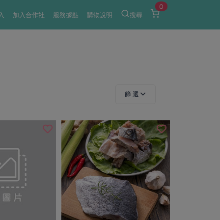
0
入
加入合作社
服務據點
購物說明
搜尋
篩 選