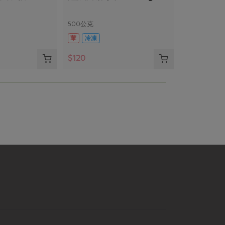
500公克
葷
冷凍
$120