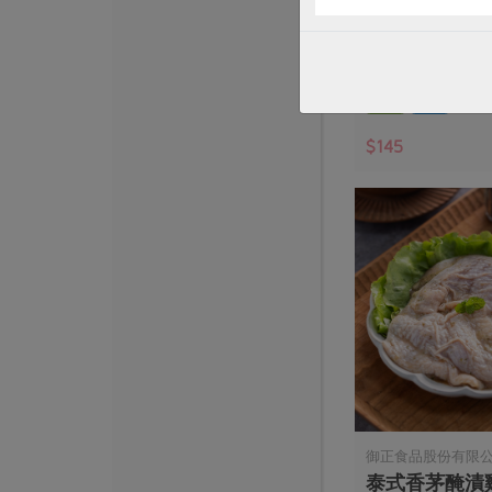
本土發酵奶油(
90公克
奶素
冷藏
$145
御正食品股份有限
泰式香茅醃漬