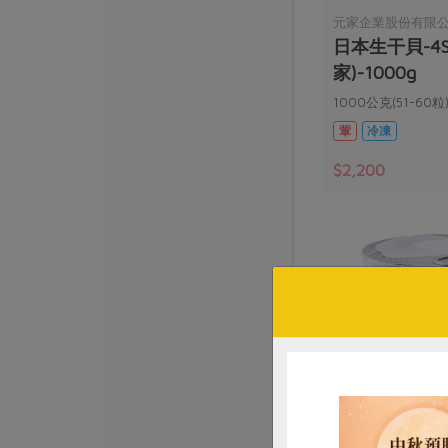
元家企業股份有限
日本生干貝-4S
家)-1000g
1000公克(51-60粒
葷
冷凍
$2,200