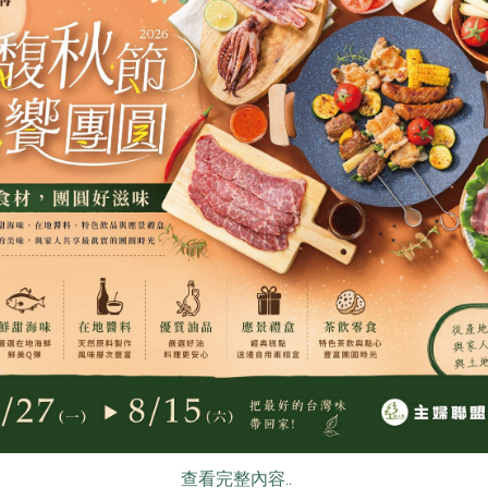
昱倫生物科技股份有限公司
米棋食品有限公
(松葉美食有
蜂王乳膠囊(昱倫)-60顆/瓶
好事成雙紅龜
生(米棋)-48
180公克)
560mg/粒，60粒/瓶
480g/6入(紅豆
葷
常溫
奶素
冷凍
$770
$270
食
RPET
食譜
減硝酸鹽
雞蛋
食安
共同
公司
保證責任花蓮縣肉品運銷合作社
舍利蓮有限公司
查看完整內容..