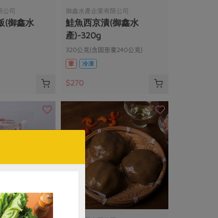
限公司
御鑫水產企業有限公司
飯(御鑫水
鮭魚西京漬(御鑫水
產)-320g
320公克(含固形量240公克)
葷
冷凍
$270