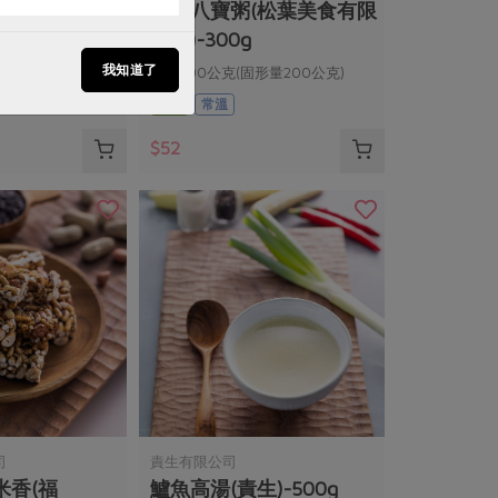
塊(舍利
桂圓八寶粥(松葉美食有限
公司)-300g
我知道了
淨重300公克(固形量200公克)
全素
常溫
$52
司
責生有限公司
米香(福
鱸魚高湯(責生)-500g