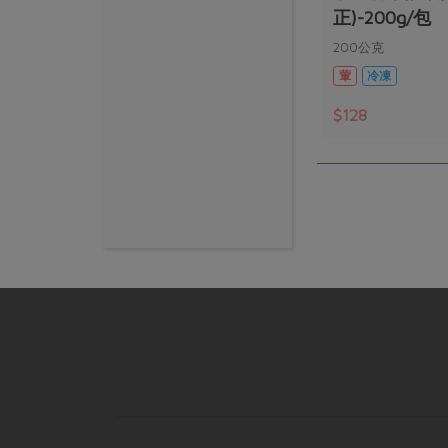
正)-200g/包
200公克
葷
冷凍
$128