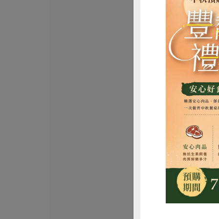
松葉美食有限公司
古早味紅豆湯
限公司)-300g
淨重300公克(固形量
全素
常溫
$52
惜
峻鼎食品股份有限