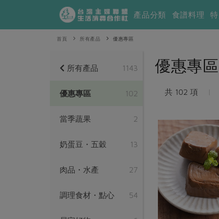
產品分類
食譜料理
特
首頁
所有產品
優惠專區
優惠專區
所有產品
1143
共 102 項
|
優惠專區
102
當季蔬果
2
奶蛋豆・五穀
13
肉品・水產
27
調理食材・點心
54