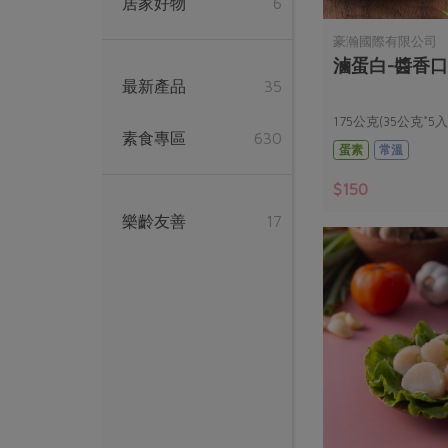
居家好物
6
豪瀚國際有限公司
滷蛋白-醬香口
最新產品
35
175公克(35公克*5入
素食專區
630
蛋素
常溫
$150
樂齡友善
17