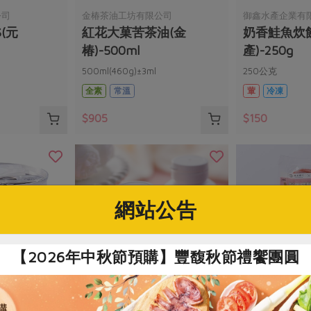
公司
金椿茶油工坊有限公司
御鑫水產企業有
(元
紅花大菓苦茶油(金
奶香鮭魚炊
椿)-500ml
產)-250g
)
500ml(460g)±3ml
250公克
全素
常溫
葷
冷凍
$905
$150
網站公告
【2026年中秋節預購】豐馥秋節禮饗團圓