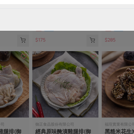
無鹽)
味噌鹽麴五花醃肉片(花肉
優質牛腱切
社)-225g
蓮)-300g
225公克(固形物200公克)
300公克
葷
冷凍
葷
冷凍
$175
$285
公司
御正食品股份有限公司
福瑄實業有限公
雞腿排(御
經典原味醃漬雞腿排(御
黑糙米花生