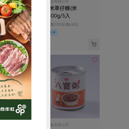
司
米棋食品有限公司
粿-紅豆/花
菜脯米草仔粿(米
0g/6入
棋)-300g/3入
口味*3+花生口味*3)
300公克(100公克x3入)
葷
冷凍
$135
購買
松葉美食有限公司