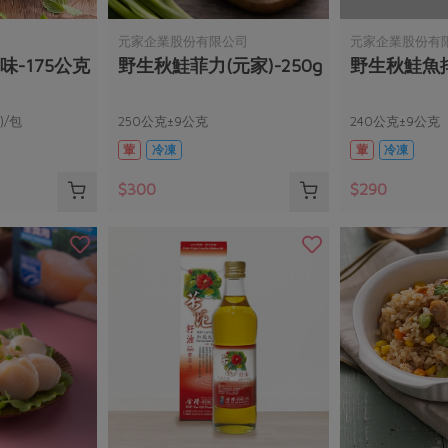
元家企業股份有限公司
元家企業股份有
味-175公克
野生秋鮭菲力(元家)-250g
野生秋鮭魚排(
)/包
250公克±9公克
240公克±9公克
葷
冷凍
葷
冷凍
$300
$290