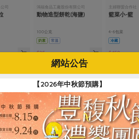
限公司
鴻福食品工廠股份有限公司
主婦聯盟合作社
粒
動物造型餅乾(海鹽)
籃菜小-籃
100公克
4-6包菜
奶素
常溫
冷藏
$35
$450
網站公告
【2026年中秋節預購】