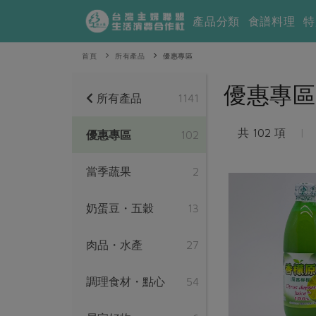
產品分類
食譜料理
特
首頁
所有產品
優惠專區
優惠專區
所有產品
1141
共 102 項
|
優惠專區
102
當季蔬果
2
奶蛋豆・五穀
13
肉品・水產
27
調理食材・點心
54