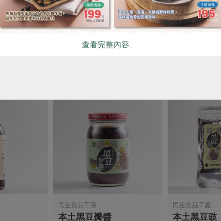
*25cm4入
有機棉中毛巾-34*76cm2
有機棉小方巾-
入
入
2條/包
4條/包
查看完整內容..
常溫
常溫
$330
$360
民生食品工廠
民生食品工廠
本土黑豆瓣醬
本土黑豆豉