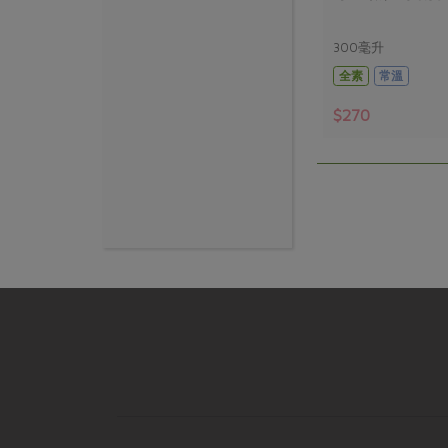
300毫升
全素
常溫
$270