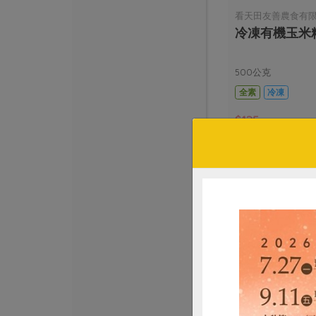
看天田友善農食有
冷凍有機玉米
500公克
全素
冷凍
$125