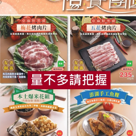
公司
鴻福食品工廠股份有限公司
鴻福食品工廠股
黑糖沙琪瑪-6入
原味洋芋捲片
225公克(6入)
50公克
奶蛋素
常溫
全素
常溫
$45
$28
食
RPET
食譜
減硝酸鹽
雞蛋
食安
共同
知蓮實業有限公司
知蓮實業有限公