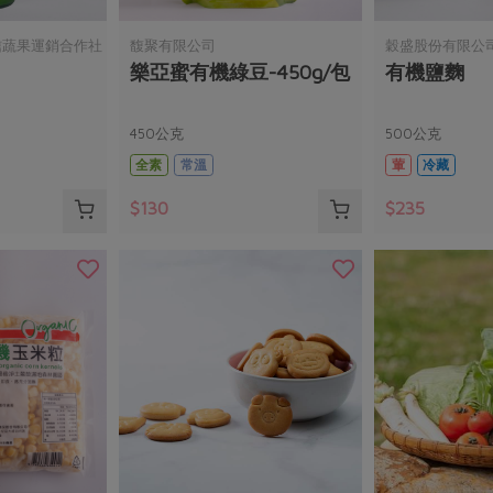
信蔬果運銷合作社
馥聚有限公司
穀盛股份有限公
樂亞蜜有機綠豆-450g/包
有機鹽麴
450公克
500公克
全素
常溫
葷
冷藏
$130
$235