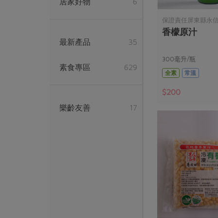
居家好物
6
保證責任屏東縣永
香檬原汁
最新產品
35
300毫升/瓶
素食專區
629
全素
常溫
$200
樂齡友善
17