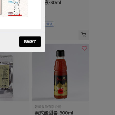
34*38cm4
蜂膠液-30ml
30毫升
全素
常溫
$530
我知道了
穀盛股份有限公司
泰式酸甜醬-300ml