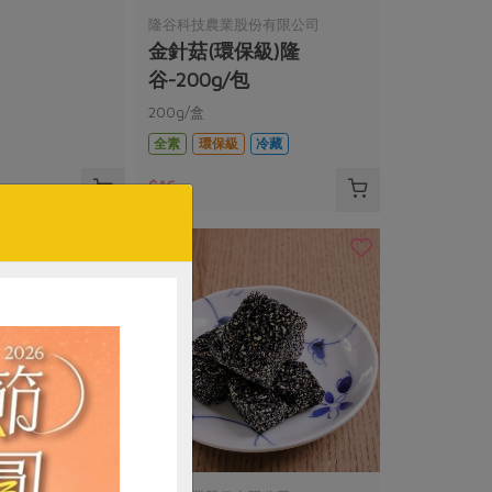
隆谷科技農業股份有限公司
金針菇(環保級)隆
谷-200g/包
200g/盒
全素
環保級
冷藏
$16