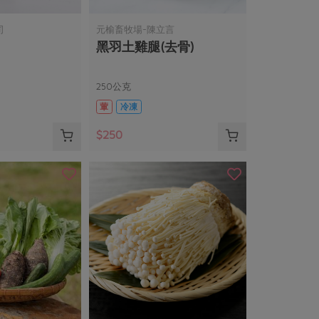
司
元榆畜牧場-陳立言
黑羽土雞腿(去骨)
250公克
葷
冷凍
$250