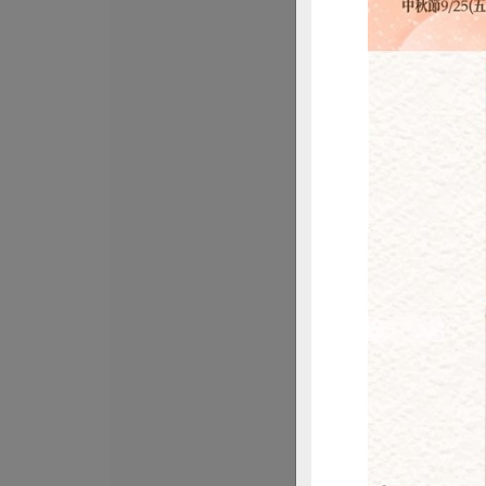
東南國際實業有限
黑麥汁-330ml
330毫升
全素
常溫
$43
惜
知蓮實業有限公司