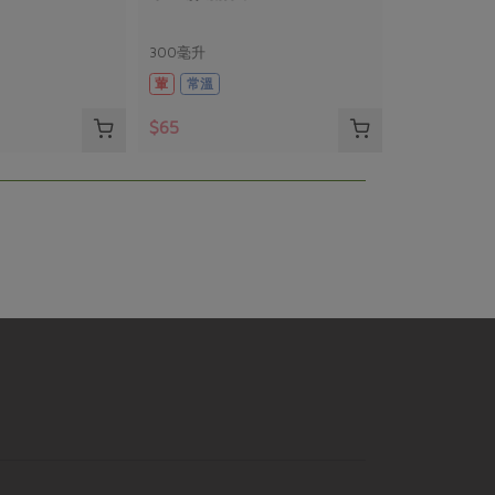
300毫升
葷
常溫
$65