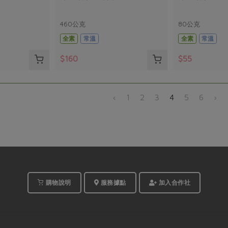
460公克
80公克
全素
常溫
全素
常溫
$160
$55
‹
1
2
3
4
5
6
›
購物說明
服務據點
加入合作社