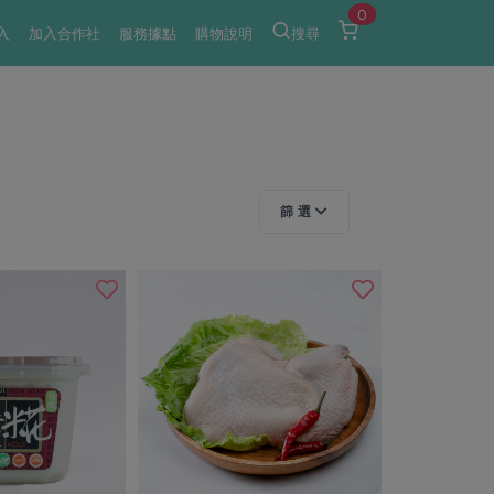
0
入
加入合作社
服務據點
購物說明
搜尋
篩 選