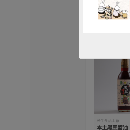
有機棉手巾-23
4條/包
常溫
$200
民生食品工廠
本土黑豆醬油