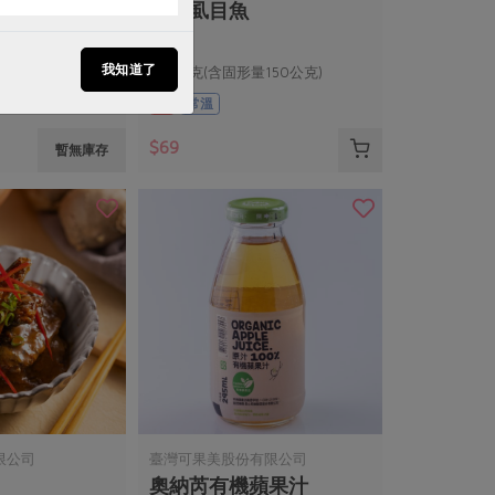
格
茄汁虱目魚
我知道了
230公克(含固形量150公克)
葷
常溫
$69
暫無庫存
限公司
臺灣可果美股份有限公司
奧納芮有機蘋果汁