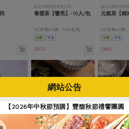
集品生物科技有限公司
集品生物科技有
(民
養聲茶【響亮】-10入/包
元氣茶【精神
5公克/顆x10顆，50公克/包
5公克/顆x10顆
全素
常溫
全素
常溫
$400
$480
網站公告
【2026年中秋節預購】豐馥秋節禮饗團圓