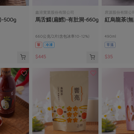
鑫溶實業股份有限公司
席源股份有限公
-500g
馬舌鰈(扁鱈)-有肚洞-660g
紅烏龍茶(無
660公克/2片(含包冰率10~12%)
490ml
葷
冷凍
常溫
$445
$35