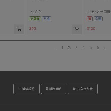
150公克
200公克(含固形
奶蛋素
常溫
葷
常溫
$55
$120
‹
1
2
3
4
5
6
›
購物說明
服務據點
加入合作社