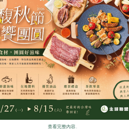
青葉食品工業股份有限公司
青葉食品工業股
330ml
滷雪蓮子(青葉)-170g
雪蓮子麵筋(青
160公克(含固形量100公克)
160公克(含固形
全素
常溫
全素
常溫
$28
$29
食
RPET
食譜
減硝酸鹽
雞蛋
食安
共同
公司
臺灣可果美股份有限公司
隆昌食品有限公
查看完整內容..