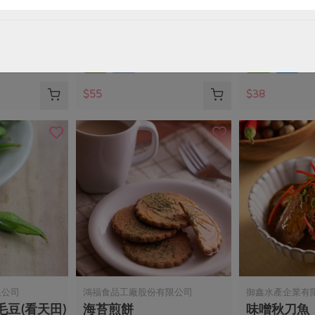
麥片
奧納芮有機紅葡萄汁
雪比經典優
295 毫升
100公克
全素
常溫
奶素
冷藏
$55
$38
限公司
鴻福食品工廠股份有限公司
御鑫水產企業有
豆(看天田)
海苔煎餅
味噌秋刀魚