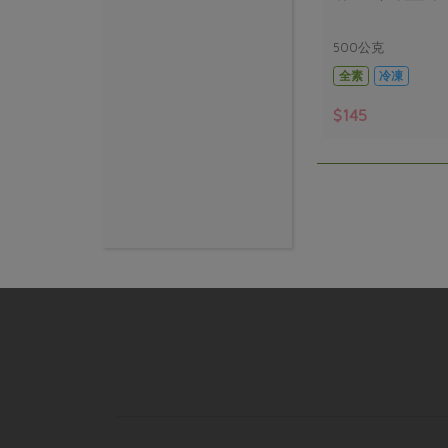
500公克
全素
冷凍
$145