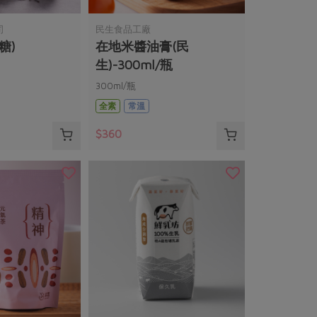
司
民生食品工廠
糖)
在地米醬油膏(民
生)-300ml/瓶
300ml/瓶
全素
常溫
$360