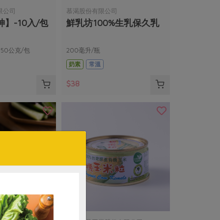
限公司
慕渴股份有限公司
】-10入/包
鮮乳坊100%生乳保久乳
，50公克/包
200毫升/瓶
奶素
常溫
$38