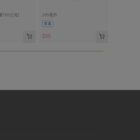
量150公克)
295毫升
常溫
$55