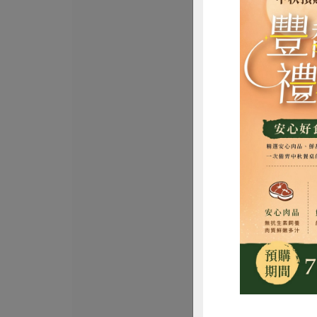
正康食品有限公司
Jacksoy黑豆奶
330毫升
全素
常溫
$20
惜
正原有機國際有限