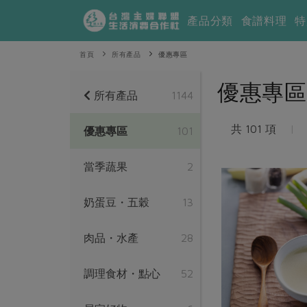
產品分類
食譜料理
特
首頁
所有產品
優惠專區
優惠專區
所有產品
1144
共 101 項
|
優惠專區
101
當季蔬果
2
奶蛋豆・五穀
13
肉品・水產
28
調理食材・點心
52