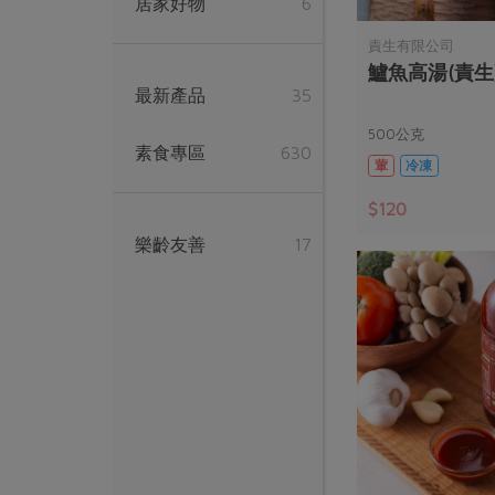
居家好物
6
責生有限公司
鱸魚高湯(責生)
最新產品
35
500公克
素食專區
630
葷
冷凍
$120
樂齡友善
17