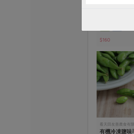
歐特有機十穀
500公克
全素
常溫
$160
看天田友善農食有
有機冷凍鹽味毛