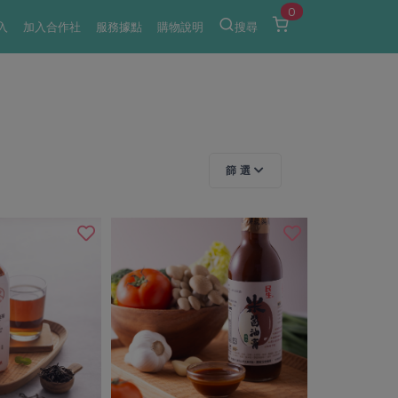
0
入
加入合作社
服務據點
購物說明
搜尋
篩 選