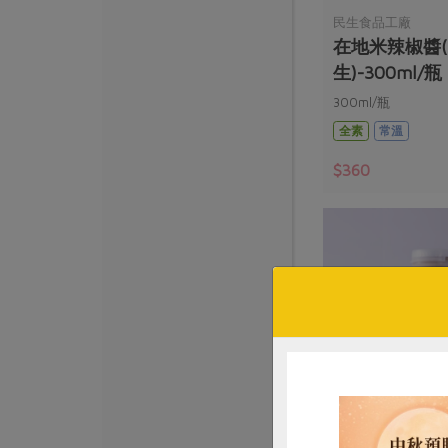
民生食品工廠
在地米辣椒醬
生)-300ml/瓶
300ml/瓶
全素
常溫
$360