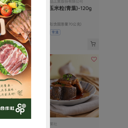
份有限公司
青葉食品工業股份有限公司
葉)-160g
有機玉米粒(青葉)-120g
量100公克)
120公克(含固形量70公克)
全素
常溫
$34
購買
司
鰻鄉企業社