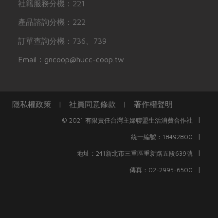
社籍服務分機：221
產品諮詢分機：222
訂單查詢分機：736、739
Email：gncoop@hucc-coop.tw
隱私權政策
|
社員同意條款
|
著作權聲明
|
© 2021 有限責任台灣主婦聯盟生活消費合作社
|
統一編號：18492800
|
地址：241新北市三重區重新路五段639號
|
傳真：02-2995-6500