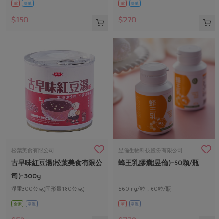
葷
冷凍
葷
冷凍
$150
$270
松葉美食有限公司
昱倫生物科技股份有限公司
古早味紅豆湯(松葉美食有限公
蜂王乳膠囊(昱倫)-60顆/瓶
司)-300g
淨重300公克(固形量180公克)
560mg/粒，60粒/瓶
全素
常溫
葷
常溫