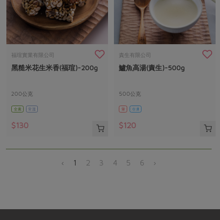
福瑄實業有限公司
責生有限公司
黑糙米花生米香(福瑄)-200g
鱸魚高湯(責生)-500g
200公克
500公克
全素
常溫
葷
冷凍
$130
$120
‹
1
2
3
4
5
6
›