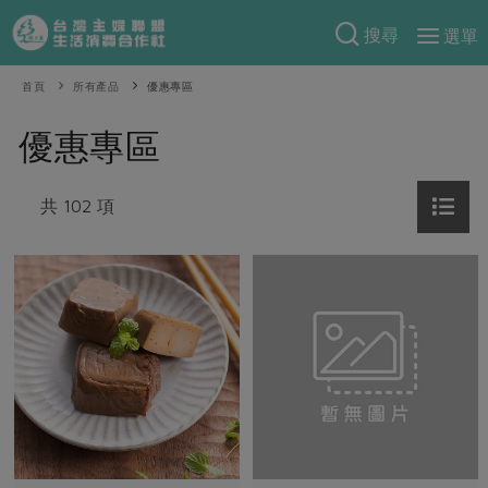
搜尋
選單
產品分類
首頁
所有產品
優惠專區
當季蔬果
食譜料理
優惠專區
一籃菜
當令水果
食材
特別企畫
芽苗類
共 102 項
蕈菇類
米食
預購活動
綠主張
辛香料類
麵食
把最好的台灣味帶回家！
觀點文章
關於合作社
肉食
奶蛋豆・五穀
防災用品預購圓滿結束
主婦食堂
一籃菜真心話
海鮮
蛋
乳製品
認識合作社
重要公告
2026年端午節預購圓滿結束
社內大小事
合作聯合國
常備菜
豆製品
米麵雜糧
關於我們
更多預購活動
產品故事
生活提案
蔬食
合作社組織
肉品・水產
樂齡生活
親子食育
蛋料理
當季產品
員工與求才