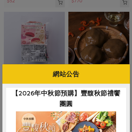
$52
$770
網站公告
米棋食品有限公司
米棋食品有限公司
好事成雙紅龜粿-紅豆/花生(米
菜脯米草仔粿(米棋)-300g/3入
【2026年中秋節預購】豐馥秋節禮饗
棋)-480g/6入
團圓
480g/6入(紅豆口味*3+花生口味*3)
300公克(100公克x3入)
奶素
冷凍
葷
冷凍
$270
$135