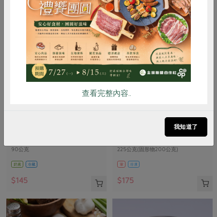
惜食
RPET
食譜
減硝酸鹽
雞蛋
食安
共同購買
查看完整內容..
峻鼎食品股份有限公司
保證責任花蓮縣肉品運銷合作社
本土發酵奶油(無鹽)
味噌鹽麴五花醃肉片(花肉
我知道了
社)-225g
90公克
225公克(固形物200公克)
奶素
冷藏
葷
冷凍
$145
$175