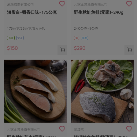
畜產肉類
水產
廚房瑜伽
豪瀚國際有限公司
元家企業股份有限公司
合作25-經典快閃最後一週
滷蛋白-醬香口味-175公克
野生秋鮭魚排(元家)-240g
水畜加工品
料理方式
產品檢驗
合作25-精選產品第四彈
關注議題
烘焙．點心
自主把關
175公克(35公克*5入)/包
240公克±9公克
合作25-精選產品第三彈
調理食材・點心
減硝酸鹽
惜食
醬料
蛋素
常溫
葷
冷凍
檢驗報告
更多當季產品
調味醬料/南北貨
烘焙
非基改運動
支持本土農糧
湯品．鍋物
$150
$290
硝酸鹽檢驗
休閒零嘴
沖泡飲品
廢核運動
能源議題
漬物
議題活動
保健食品
減添加物
減塑減廢
涼拌沙拉
社員權益
主婦聯盟X樂齡網特約優惠案
公益金
食農教育
飲品
居家好物
合作社法規
30%rPET紅烏龍茶
更多議題
美妝保養
個人清潔
社務專區
2024農業發展計畫年度報告
主題食譜
生活者e週報
家庭清潔
織品
選舉專區
更多議題活動
異國料理
日用品
圖書禮品
綠主張月刊
年菜食譜
防災用品
最新消息
把最好的台灣味帶回家！
元家企業股份有限公司
陳瓊珠
典藏閱覽室
養身食補