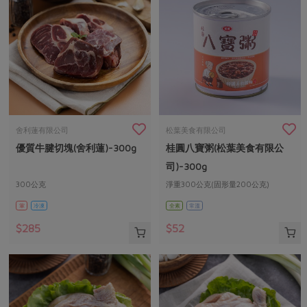
舍利蓮有限公司
松葉美食有限公司
優質牛腱切塊(舍利蓮)-300g
桂圓八寶粥(松葉美食有限公
司)-300g
300公克
淨重300公克(固形量200公克)
葷
冷凍
全素
常溫
$285
$52