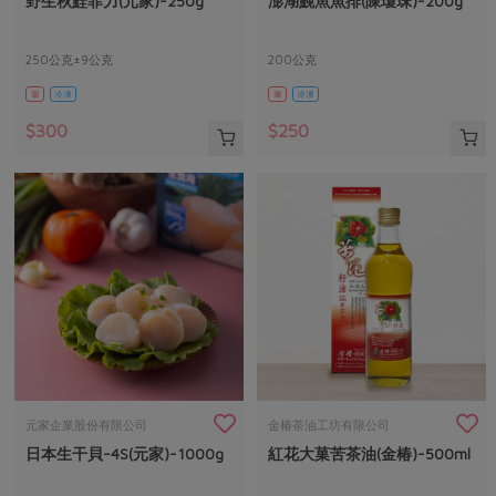
野生秋鮭菲力(元家)-250g
澎湖鮸魚魚排(陳瓊珠)-200g
媒體報導
最新產品
節慶大餐
下載專區
250公克±9公克
200公克
優惠專區
葷
冷凍
葷
冷凍
高麗菜海鮮煎餅
地區活動
素食專區
$300
$250
社務會議
地區活動
樂齡友善
活動報下載
元家企業股份有限公司
金椿茶油工坊有限公司
日本生干貝-4S(元家)-1000g
紅花大菓苦茶油(金椿)-500ml