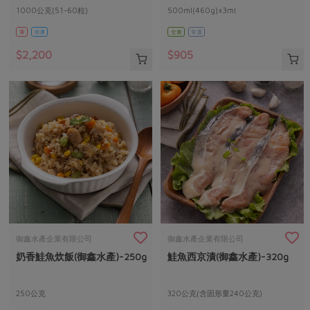
1000公克(51-60粒)
500ml(460g)±3ml
葷
冷凍
全素
常溫
$2,200
$905
御鑫水產企業有限公司
御鑫水產企業有限公司
奶香鮭魚炊飯(御鑫水產)-250g
鮭魚西京漬(御鑫水產)-320g
250公克
320公克(含固形量240公克)