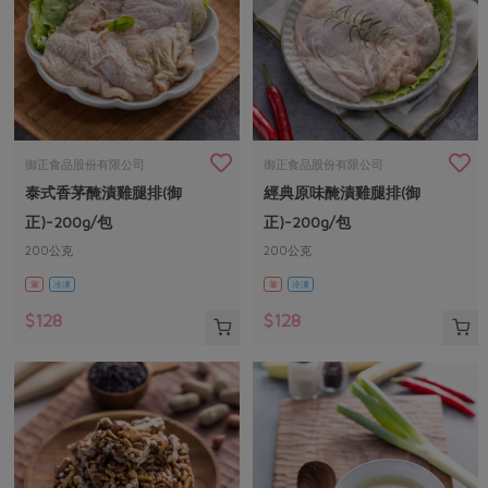
御正食品股份有限公司
御正食品股份有限公司
泰式香茅醃漬雞腿排(御
經典原味醃漬雞腿排(御
正)-200g/包
正)-200g/包
200公克
200公克
葷
冷凍
葷
冷凍
$128
$128