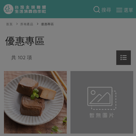
搜尋
選單
產品分類
首頁
所有產品
優惠專區
當季蔬果
食譜料理
優惠專區
一籃菜
當令水果
食材
特別企畫
芽苗類
共 102 項
蕈菇類
米食
預購活動
綠主張
辛香料類
麵食
把最好的台灣味帶回家！
觀點文章
關於合作社
肉食
奶蛋豆・五穀
防災用品預購圓滿結束
主婦食堂
一籃菜真心話
海鮮
蛋
乳製品
認識合作社
重要公告
2026年端午節預購圓滿結束
社內大小事
合作聯合國
常備菜
豆製品
米麵雜糧
關於我們
更多預購活動
產品故事
生活提案
蔬食
合作社組織
肉品・水產
樂齡生活
親子食育
蛋料理
當季產品
員工與求才