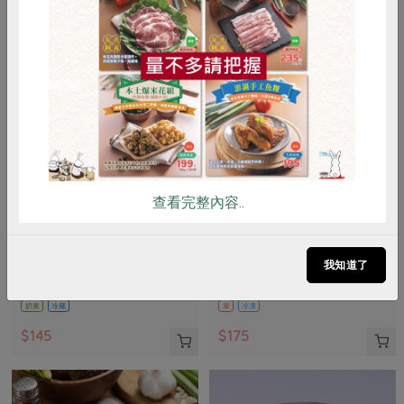
惜食
RPET
食譜
減硝酸鹽
雞蛋
食安
共同購買
查看完整內容..
峻鼎食品股份有限公司
保證責任花蓮縣肉品運銷合作社
本土發酵奶油(無鹽)
味噌鹽麴五花醃肉片(花肉
社)-225g
我知道了
90公克
225公克(固形物200公克)
奶素
冷藏
葷
冷凍
$145
$175