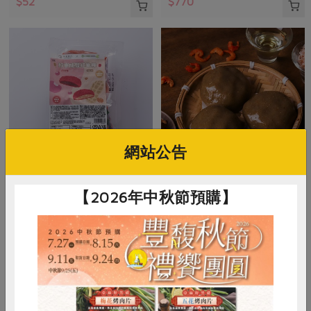
$52
$770
網站公告
米棋食品有限公司
米棋食品有限公司
【2026年中秋節預購】
好事成雙紅龜粿-紅豆/花生(米
菜脯米草仔粿(米棋)-300g/3入
棋)-480g/6入
480g/6入(紅豆口味*3+花生口味*3)
300公克(100公克x3入)
奶素
冷凍
葷
冷凍
$270
$135