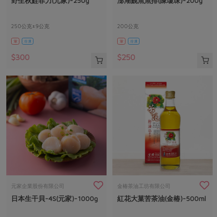
野生秋鮭菲力(元家)-250g
澎湖鮸魚魚排(陳瓊珠)-200g
媒體報導
最新產品
節慶大餐
下載專區
250公克±9公克
200公克
優惠專區
葷
冷凍
葷
冷凍
高麗菜海鮮煎餅
地區活動
素食專區
$300
$250
社務會議
地區活動
樂齡友善
活動報下載
元家企業股份有限公司
金椿茶油工坊有限公司
日本生干貝-4S(元家)-1000g
紅花大菓苦茶油(金椿)-500ml