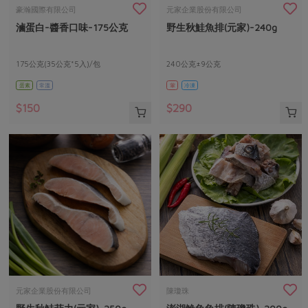
畜產肉類
水產
廚房瑜伽
豪瀚國際有限公司
元家企業股份有限公司
合作25-經典快閃最後一週
滷蛋白-醬香口味-175公克
野生秋鮭魚排(元家)-240g
水畜加工品
料理方式
產品檢驗
合作25-精選產品第四彈
關注議題
烘焙．點心
自主把關
175公克(35公克*5入)/包
240公克±9公克
合作25-精選產品第三彈
調理食材・點心
減硝酸鹽
惜食
醬料
蛋素
常溫
葷
冷凍
檢驗報告
更多當季產品
調味醬料/南北貨
烘焙
非基改運動
支持本土農糧
湯品．鍋物
$150
$290
硝酸鹽檢驗
休閒零嘴
沖泡飲品
廢核運動
能源議題
漬物
議題活動
保健食品
減添加物
減塑減廢
涼拌沙拉
社員權益
主婦聯盟X樂齡網特約優惠案
公益金
食農教育
飲品
居家好物
合作社法規
30%rPET紅烏龍茶
更多議題
美妝保養
個人清潔
社務專區
2024農業發展計畫年度報告
主題食譜
生活者e週報
家庭清潔
織品
選舉專區
更多議題活動
異國料理
日用品
圖書禮品
綠主張月刊
年菜食譜
防災用品
最新消息
把最好的台灣味帶回家！
元家企業股份有限公司
陳瓊珠
典藏閱覽室
養身食補