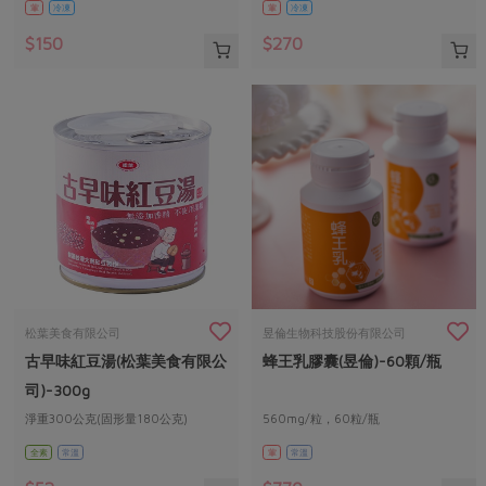
葷
冷凍
葷
冷凍
$150
$270
松葉美食有限公司
昱倫生物科技股份有限公司
古早味紅豆湯(松葉美食有限公
蜂王乳膠囊(昱倫)-60顆/瓶
司)-300g
淨重300公克(固形量180公克)
560mg/粒，60粒/瓶
全素
常溫
葷
常溫