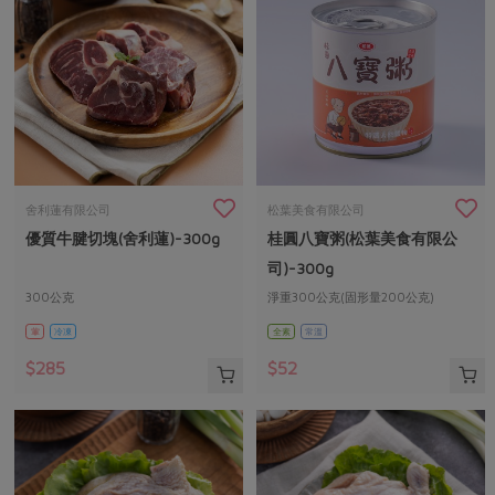
舍利蓮有限公司
松葉美食有限公司
優質牛腱切塊(舍利蓮)-300g
桂圓八寶粥(松葉美食有限公
司)-300g
300公克
淨重300公克(固形量200公克)
葷
冷凍
全素
常溫
$285
$52