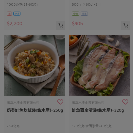
1000公克(51-60粒)
500ml(460g)±3ml
葷
冷凍
全素
常溫
$2,200
$905
御鑫水產企業有限公司
御鑫水產企業有限公司
奶香鮭魚炊飯(御鑫水產)-250g
鮭魚西京漬(御鑫水產)-320g
250公克
320公克(含固形量240公克)