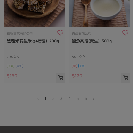
福瑄實業有限公司
責生有限公司
黑糙米花生米香(福瑄)-200g
鱸魚高湯(責生)-500g
200公克
500公克
全素
常溫
葷
冷凍
$130
$120
‹
1
2
3
4
5
6
›