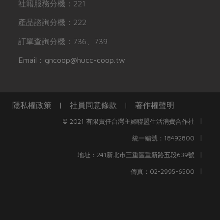
社籍服務分機：221
產品諮詢分機：222
訂單查詢分機：736、739
Email：gncoop@hucc-coop.tw
隱私權政策
|
社員同意條款
|
著作權聲明
|
© 2021 有限責任台灣主婦聯盟生活消費合作社
|
統一編號：18492800
|
地址：241新北市三重區重新路五段639號
|
傳真：02-2995-6500