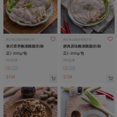
御正食品股份有限公司
御正食品股份有限公司
泰式香茅醃漬雞腿排(御
經典原味醃漬雞腿排(御
正)-200g/包
正)-200g/包
200公克
200公克
葷
冷凍
葷
冷凍
$128
$128