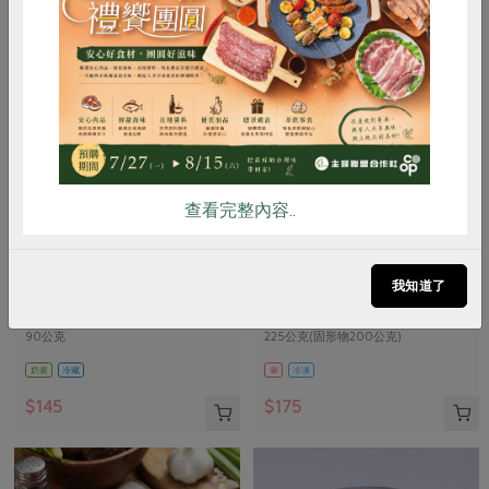
惜食
RPET
食譜
減硝酸鹽
雞蛋
食安
共同購買
查看完整內容..
峻鼎食品股份有限公司
保證責任花蓮縣肉品運銷合作社
本土發酵奶油(無鹽)
味噌鹽麴五花醃肉片(花肉
我知道了
社)-225g
90公克
225公克(固形物200公克)
奶素
冷藏
葷
冷凍
$145
$175