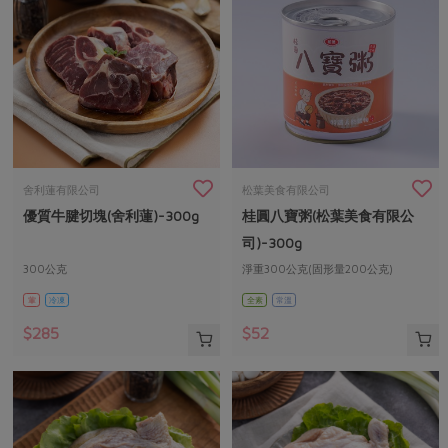
舍利蓮有限公司
松葉美食有限公司
優質牛腱切塊(舍利蓮)-300g
桂圓八寶粥(松葉美食有限公
司)-300g
300公克
淨重300公克(固形量200公克)
葷
冷凍
全素
常溫
$285
$52