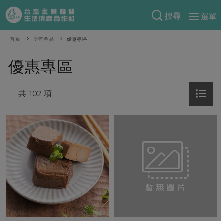
搜尋
選單
產品分類
首頁
所有產品
優惠專區
當季蔬果
食譜料理
優惠專區
一籃菜
當令水果
食材
特別企畫
芽苗類
共 102 項
蕈菇類
米食
預購活動
綠主張
辛香料類
麵食
把最好的台灣味帶回家！
觀點文章
關於合作社
肉食
奶蛋豆・五穀
防災用品預購圓滿結束
主婦食堂
一籃菜真心話
海鮮
蛋
乳製品
認識合作社
重要公告
2026年端午節預購圓滿結束
社內大小事
合作聯合國
常備菜
豆製品
米麵雜糧
關於我們
更多預購活動
產品故事
生活提案
蔬食
合作社組織
肉品・水產
樂齡生活
親子食育
蛋料理
當季產品
員工與求才