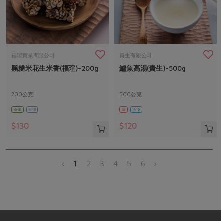
福瑄實業有限公司
責生有限公司
黑糙米花生米香(福瑄)-200g
鱸魚高湯(責生)-500g
200公克
500公克
全素
常溫
葷
冷凍
$130
$120
‹
1
2
3
4
5
6
›