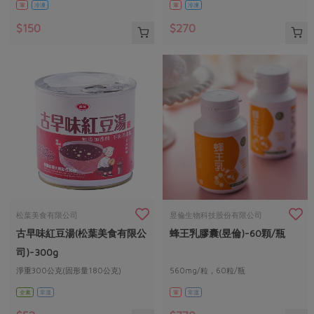
葷
冷凍
葷
冷凍
$150
$270
松葉美食有限公司
昱倫生物科技股份有限公司
古早味紅豆湯(松葉美食有限公
蜂王乳膠囊(昱倫)-60顆/瓶
司)-300g
淨重300公克(固形量180公克)
560mg/粒，60粒/瓶
全素
常溫
葷
常溫