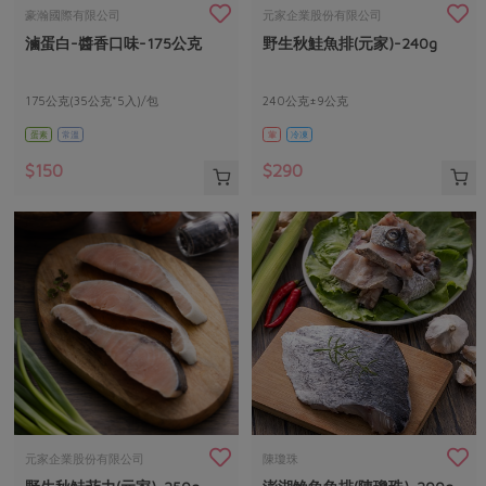
畜產肉類
水產
廚房瑜伽
豪瀚國際有限公司
元家企業股份有限公司
傳到心坎裡，誠心又澎派
滷蛋白-醬香口味-175公克
野生秋鮭魚排(元家)-240g
水畜加工品
料理方式
產品檢驗
合作25-經典快閃最後一週
關注議題
烘焙．點心
自主把關
175公克(35公克*5入)/包
240公克±9公克
合作25-精選產品第四彈
調理食材・點心
減硝酸鹽
惜食
醬料
蛋素
常溫
葷
冷凍
檢驗報告
更多當季產品
調味醬料/南北貨
烘焙
非基改運動
支持本土農糧
湯品．鍋物
$150
$290
硝酸鹽檢驗
休閒零嘴
沖泡飲品
廢核運動
能源議題
漬物
議題活動
保健食品
減添加物
減塑減廢
涼拌沙拉
社員權益
主婦聯盟X樂齡網特約優惠案
公益金
食農教育
飲品
居家好物
合作社法規
30%rPET紅烏龍茶
更多議題
美妝保養
個人清潔
社務專區
2024農業發展計畫年度報告
主題食譜
生活者e週報
家庭清潔
織品
選舉專區
更多議題活動
異國料理
日用品
圖書禮品
綠主張月刊
年菜食譜
防災用品
最新消息
傳到心坎裡，誠心又澎派
元家企業股份有限公司
陳瓊珠
典藏閱覽室
養身食補