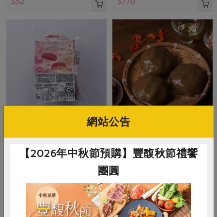
$52
$770
網站公告
米棋食品有限公司
米棋食品有限公司
好事成雙紅龜粿-紅豆/花生(米
菜脯米草仔粿(米棋)-300g/3入
【2026年中秋節預購】豐馥秋節禮饗
棋)-480g/6入
團圓
480g/6入(紅豆口味*3+花生口味*3)
300公克(100公克x3入)
奶素
冷凍
葷
冷凍
$270
$135