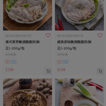
御正食品股份有限公司
御正食品股份有限公司
泰式香茅醃漬雞腿排(御
經典原味醃漬雞腿排(御
正)-200g/包
正)-200g/包
200公克
200公克
葷
冷凍
葷
冷凍
$128
$128