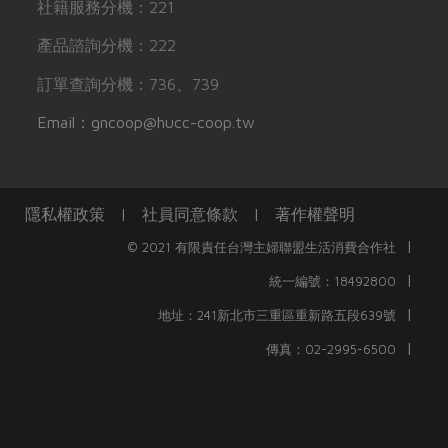
社籍服務分機：221
產品諮詢分機：222
訂單查詢分機：736、739
Email：gncoop@hucc-coop.tw
隱私權政策
|
社員同意條款
|
著作權聲明
|
© 2021 有限責任台灣主婦聯盟生活消費合作社
|
統一編號：18492800
|
地址：241新北市三重區重新路五段639號
|
傳真：02-2995-6500