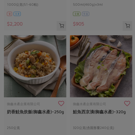
1000公克(51-60粒)
500ml(460g)±3ml
葷
冷凍
全素
常溫
$2,200
$905
御鑫水產企業有限公司
御鑫水產企業有限公司
奶香鮭魚炊飯(御鑫水產)-250g
鮭魚西京漬(御鑫水產)-320g
250公克
320公克(含固形量240公克)