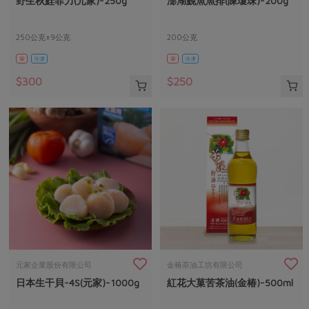
野生秋鮭菲力(元家)-250g
澎湖鮸魚魚排(陳瓊珠)-200g
媒體報導
最新產品
節慶大餐
下載專區
250公克±9公克
200公克
優惠專區
葷
冷凍
葷
冷凍
高麗菜海鮮煎餅
地區活動
素食專區
$300
$250
社務會議
地區活動
樂齡友善
活動報下載
元家企業股份有限公司
金椿茶油工坊有限公司
日本生干貝-4S(元家)-1000g
紅花大菓苦茶油(金椿)-500ml