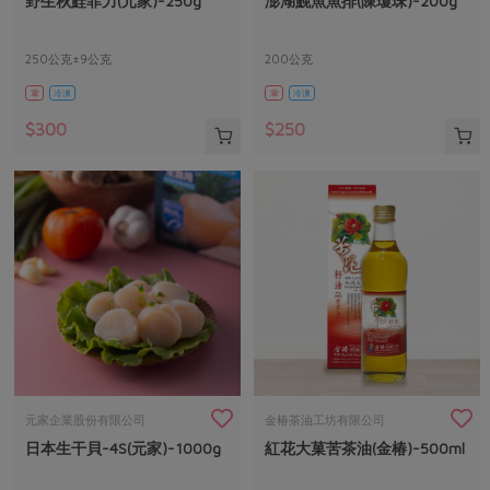
野生秋鮭菲力(元家)-250g
澎湖鮸魚魚排(陳瓊珠)-200g
媒體報導
最新產品
節慶大餐
下載專區
250公克±9公克
200公克
優惠專區
葷
冷凍
葷
冷凍
高麗菜海鮮煎餅
地區活動
素食專區
$300
$250
社務會議
地區活動
樂齡友善
活動報下載
元家企業股份有限公司
金椿茶油工坊有限公司
日本生干貝-4S(元家)-1000g
紅花大菓苦茶油(金椿)-500ml