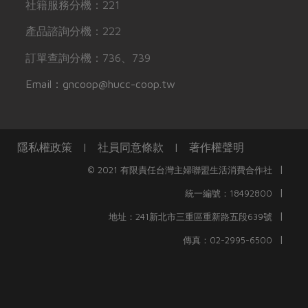
社籍服務分機：221
產品諮詢分機：222
訂單查詢分機：736、739
Email：gncoop@hucc-coop.tw
隱私權政策
|
社員同意條款
|
著作權聲明
|
© 2021 有限責任台灣主婦聯盟生活消費合作社
|
統一編號：18492800
|
地址：241新北市三重區重新路五段639號
|
傳真：02-2995-6500