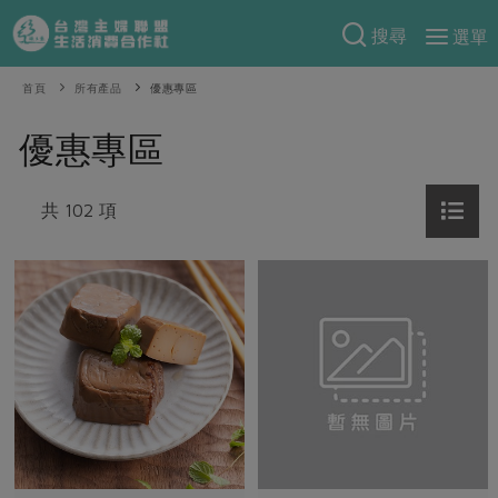
搜尋
選單
產品分類
首頁
所有產品
優惠專區
當季蔬果
食譜料理
優惠專區
一籃菜
當令水果
食材
特別企畫
芽苗類
共 102 項
蕈菇類
米食
預購活動
綠主張
辛香料類
麵食
把最好的台灣味帶回家！
觀點文章
關於合作社
肉食
奶蛋豆・五穀
防災用品預購圓滿結束
主婦食堂
一籃菜真心話
海鮮
蛋
乳製品
認識合作社
重要公告
2026年端午節預購圓滿結束
社內大小事
合作聯合國
常備菜
豆製品
米麵雜糧
關於我們
更多預購活動
產品故事
生活提案
蔬食
合作社組織
肉品・水產
樂齡生活
親子食育
蛋料理
當季產品
員工與求才