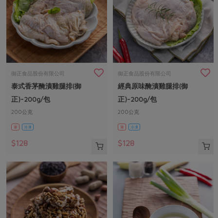
御正食品股份有限公司
御正食品股份有限公司
泰式香茅醃漬雞腿排(御
經典原味醃漬雞腿排(御
正)-200g/包
正)-200g/包
200公克
200公克
葷
冷凍
葷
冷凍
$128
$128