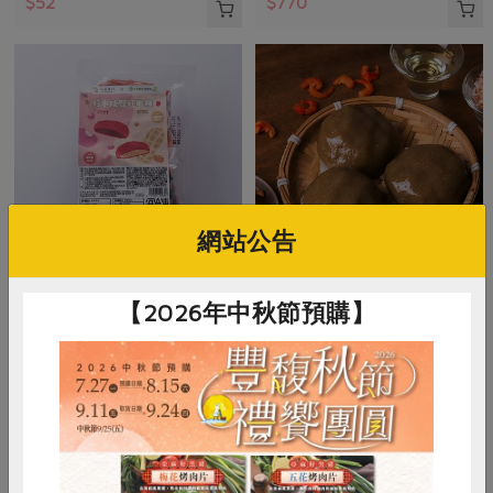
$52
$770
網站公告
米棋食品有限公司
米棋食品有限公司
【2026年中秋節預購】
好事成雙紅龜粿-紅豆/花生(米
菜脯米草仔粿(米棋)-300g/3入
棋)-480g/6入
480g/6入(紅豆口味*3+花生口味*3)
300公克(100公克x3入)
奶素
冷凍
葷
冷凍
$270
$135