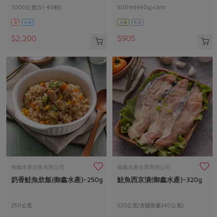
1000公克(51-60粒)
500ml(460g)±3ml
葷
冷凍
全素
常溫
$2,200
$905
御鑫水產企業有限公司
御鑫水產企業有限公司
奶香鮭魚炊飯(御鑫水產)-250g
鮭魚西京漬(御鑫水產)-320g
250公克
320公克(含固形量240公克)