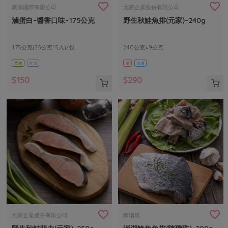
畜產肉類
水產
廚房瑜伽
豪瀚國際有限公司
元家企業股份有限公司
合作25-經典快閃最後一週
滷蛋白-醬香口味-175公克
野生秋鮭魚排(元家)-240g
水畜加工品
料理方式
產品檢驗
合作25-精選產品第四彈
關注議題
烘焙．點心
自主把關
175公克(35公克*5入)/包
240公克±9公克
合作25-精選產品第三彈
調理食材・點心
減硝酸鹽
惜食
醬料
蛋素
常溫
葷
冷凍
檢驗報告
更多當季產品
調味醬料/南北貨
烘焙
非基改運動
支持本土農糧
湯品．鍋物
$150
$290
硝酸鹽檢驗
休閒零嘴
沖泡飲品
廢核運動
能源議題
漬物
議題活動
保健食品
減添加物
減塑減廢
涼拌沙拉
社員權益
主婦聯盟X樂齡網特約優惠案
公益金
食農教育
飲品
居家好物
合作社法規
30%rPET紅烏龍茶
更多議題
美妝保養
個人清潔
社務專區
2024農業發展計畫年度報告
主題食譜
生活者e週報
家庭清潔
織品
選舉專區
更多議題活動
異國料理
日用品
圖書禮品
綠主張月刊
年菜食譜
防災用品
最新消息
把最好的台灣味帶回家！
元家企業股份有限公司
陳瓊珠
典藏閱覽室
養身食補