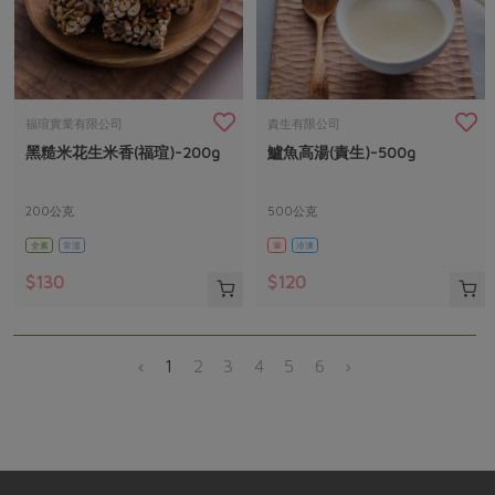
福瑄實業有限公司
責生有限公司
黑糙米花生米香(福瑄)-200g
鱸魚高湯(責生)-500g
200公克
500公克
全素
常溫
葷
冷凍
$130
$120
‹
1
2
3
4
5
6
›