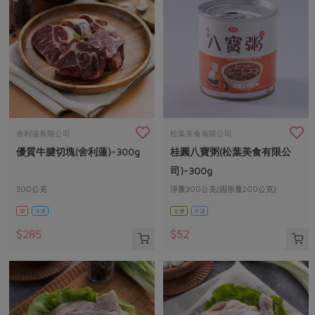
舍利蓮有限公司
松葉美食有限公司
優質牛腱切塊(舍利蓮)-300g
桂圓八寶粥(松葉美食有限公
司)-300g
300公克
淨重300公克(固形量200公克)
葷
冷凍
全素
常溫
$285
$52