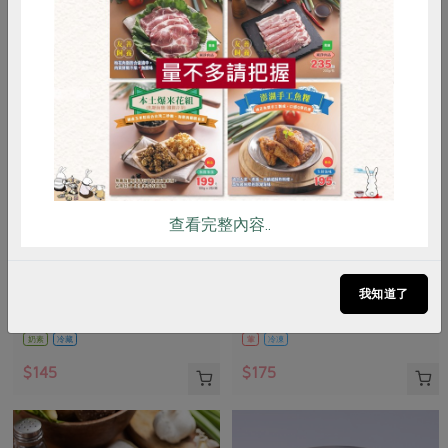
惜食
RPET
食譜
減硝酸鹽
雞蛋
食安
共同購買
查看完整內容..
峻鼎食品股份有限公司
保證責任花蓮縣肉品運銷合作社
本土發酵奶油(無鹽)
味噌鹽麴五花醃肉片(花肉
社)-225g
我知道了
90公克
225公克(固形物200公克)
奶素
冷藏
葷
冷凍
$145
$175