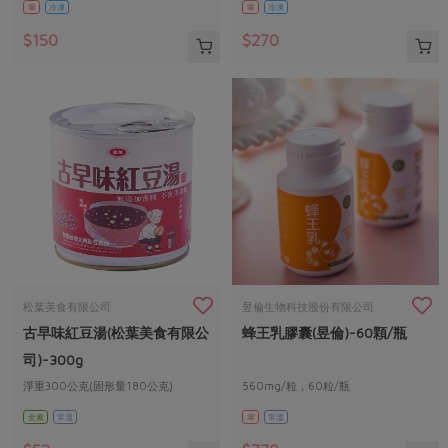
葷
冷凍
葷
冷凍
$150
$270
松葉美食有限公司
昱倫生物科技股份有限公司
古早味紅豆湯(松葉美食有限公
蜂王乳膠囊(昱倫)-60顆/瓶
司)-300g
淨重300公克(固形量180公克)
560mg/粒，60粒/瓶
全素
常溫
葷
常溫