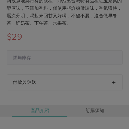
南投魚池鄉特有的茶種，沖泡出台灣特有品種紅玉茶葉的
媒體報導
最新產品
節慶大餐
醇厚味，不添加香料，僅使用些許糖做調味，香氣獨特，
下載專區
層次分明，喝起來回甘又好喝，不酸不澀，適合做早餐
優惠專區
茶、鮮奶茶、下午茶、水果茶。
高麗菜海鮮煎餅
地區活動
$29
素食專區
社務會議
地區活動
樂齡友善
活動報下載
暫無庫存
付款與運送
產品介紹
訂購須知