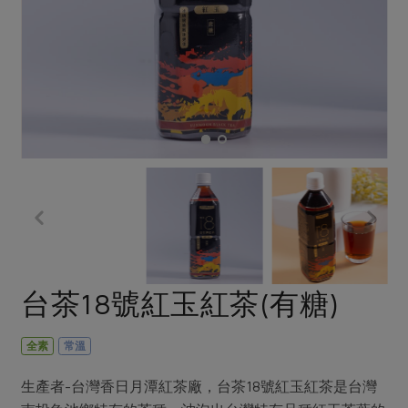
畜產肉類
水產
廚房瑜伽
傳到心坎裡，誠心又澎派
水畜加工品
料理方式
產品檢驗
合作25-經典快閃最後一週
關注議題
烘焙．點心
自主把關
合作25-精選產品第四彈
調理食材・點心
減硝酸鹽
惜食
醬料
檢驗報告
更多當季產品
調味醬料/南北貨
烘焙
非基改運動
支持本土農糧
湯品．鍋物
硝酸鹽檢驗
休閒零嘴
沖泡飲品
廢核運動
能源議題
漬物
議題活動
保健食品
減添加物
減塑減廢
涼拌沙拉
社員權益
主婦聯盟X樂齡網特約優惠案
公益金
食農教育
飲品
居家好物
合作社法規
30%rPET紅烏龍茶
更多議題
美妝保養
個人清潔
社務專區
2024農業發展計畫年度報告
台茶18號紅玉紅茶(有糖)
主題食譜
生活者e週報
家庭清潔
織品
選舉專區
更多議題活動
異國料理
日用品
圖書禮品
全素
常溫
綠主張月刊
年菜食譜
防災用品
最新消息
傳到心坎裡，誠心又澎派
生產者-台灣香日月潭紅茶廠，台茶18號紅玉紅茶是台灣
典藏閱覽室
養身食補