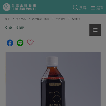
搜尋
選單
產品分類
首頁
所有產品
調理食材・點心
沖泡飲品
茶/咖啡
當季蔬果
返回列表
食譜料理
一籃菜
當令水果
食材
特別企畫
芽苗類
蕈菇類
米食
預購活動
綠主張
辛香料類
麵食
把最好的台灣味帶回家！
觀點文章
關於合作社
肉食
奶蛋豆・五穀
防災用品預購圓滿結束
主婦食堂
一籃菜真心話
海鮮
蛋
乳製品
認識合作社
重要公告
2026年端午節預購圓滿結束
社內大小事
合作聯合國
常備菜
豆製品
米麵雜糧
關於我們
更多預購活動
產品故事
生活提案
蔬食
合作社組織
肉品・水產
樂齡生活
親子食育
蛋料理
當季產品
員工與求才