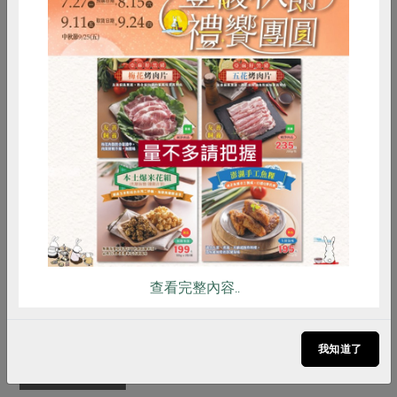
香氣，此香氣更被世界紅茶專家譽為
日月潭紅茶特有之「台灣香」，環顧
全世界知名紅茶品中，紅玉屬於極為
獨特的品種。
2. 台茶18號紅玉紅茶是台灣南投魚池
惜食
RPET
食譜
減硝酸鹽
鄉特有的茶種，沖泡出台灣特有品種
雞蛋
食安
共同購買
紅玉茶葉的醇厚味，不添加香料，僅
使用些許糖做調味，香氣獨特，層次
分明，喝起來回甘又好喝，不酸不
澀，適合做早餐茶、鮮奶茶、下午
茶、水果茶。
調理方式
開瓶即飲，冰涼後飲用口感更佳。
查看完整內容..
注意事項
本產品生產製程廠房，及其設備或生
產管線有處理含麩質之穀物及其製
我知道了
品。