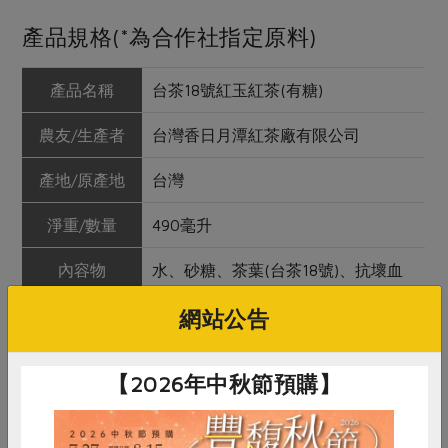
產品規格(*為合作社指定原料)
產品名稱
台茶18號紅玉紅茶(有糖)
農友/生產者
台灣香日月潭紅茶廠有限公司
產地/原產地
台灣
淨重/數量
490毫升
內容物
水、砂糖、茶葉(台茶18號)、抗壞血
酸鈉(抗氧化劑)、碳酸氫鈉(小蘇打)
網站公告
保存條件
陰涼處保存，避免陽光直射，未開封
可保存12個月
【2026年中秋節預購】
產品說明
1. 台茶18號又稱為紅玉，茶湯呈現典
雅金紅色，茶香中帶有淡淡薄荷肉桂