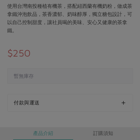
媒體報導
最新產品
使用台灣南投種植有機茶，搭配紐西蘭有機奶粉，做成茶
節慶大餐
下載專區
拿鐵沖泡飲品，茶香濃郁、奶味醇厚，獨立糖包設計，可
優惠專區
以自己控制甜度，讓社員喝的美味、安心又健康的茶拿
高麗菜海鮮煎餅
鐵。
地區活動
素食專區
社務會議
地區活動
$250
樂齡友善
活動報下載
暫無庫存
付款與運送
產品介紹
訂購須知