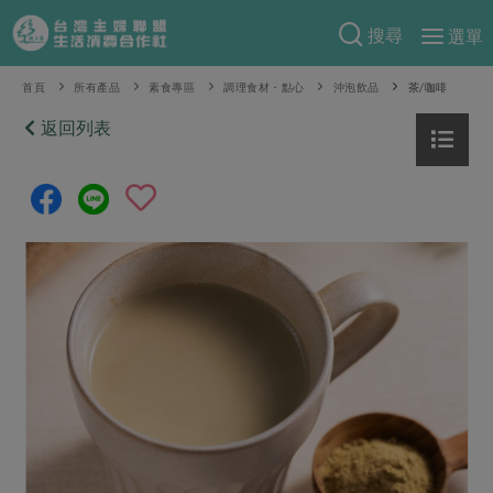
搜尋
選單
產品分類
首頁
所有產品
素食專區
調理食材・點心
沖泡飲品
茶/咖啡
當季蔬果
返回列表
食譜料理
一籃菜
當令水果
食材
特別企畫
芽苗類
蕈菇類
米食
預購活動
綠主張
辛香料類
麵食
把最好的台灣味帶回家！
觀點文章
關於合作社
肉食
奶蛋豆・五穀
防災用品預購圓滿結束
主婦食堂
一籃菜真心話
海鮮
蛋
乳製品
認識合作社
重要公告
2026年端午節預購圓滿結束
社內大小事
合作聯合國
常備菜
豆製品
米麵雜糧
關於我們
更多預購活動
產品故事
生活提案
蔬食
合作社組織
肉品・水產
樂齡生活
親子食育
蛋料理
當季產品
員工與求才