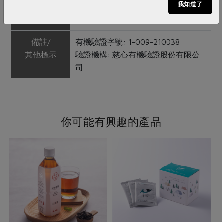
我知道了
注意事項
本品含有牛奶及其製品，對其過敏者
請勿食用。
備註/
有機驗證字號: 1-009-210038
其他標示
驗證機構: 慈心有機驗證股份有限公
司
你可能有興趣的產品