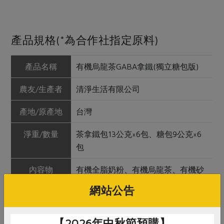
產品規格(*為合作社指定原料)
產品名稱
有機烏龍茶GABA拿鐵(獨立糖包版)
農友/生產者
清淨生活有限公司
產地/原產地
台灣
淨重/數量
茶拿鐵包13公克×6包、糖包9公克×6
包
內容物
有機全脂奶粉、有機烏龍茶、有機砂
糖
網站公告
保存條件
陰涼處保存，避免陽光直射，未開封
可保存12個月
【2026年中秋節預購】