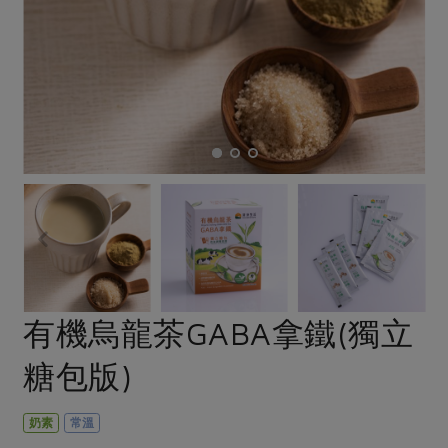
畜產肉類
水產
廚房瑜伽
傳到心坎裡，誠心又澎派
水畜加工品
料理方式
產品檢驗
合作25-經典快閃最後一週
關注議題
烘焙．點心
自主把關
合作25-精選產品第四彈
調理食材・點心
減硝酸鹽
惜食
醬料
檢驗報告
更多當季產品
調味醬料/南北貨
烘焙
非基改運動
支持本土農糧
湯品．鍋物
硝酸鹽檢驗
休閒零嘴
沖泡飲品
廢核運動
能源議題
漬物
議題活動
保健食品
減添加物
減塑減廢
涼拌沙拉
社員權益
主婦聯盟X樂齡網特約優惠案
公益金
食農教育
飲品
居家好物
合作社法規
30%rPET紅烏龍茶
更多議題
美妝保養
個人清潔
社務專區
2024農業發展計畫年度報告
有機烏龍茶GABA拿鐵(獨立
主題食譜
生活者e週報
家庭清潔
織品
選舉專區
更多議題活動
糖包版)
異國料理
日用品
圖書禮品
綠主張月刊
年菜食譜
防災用品
最新消息
傳到心坎裡，誠心又澎派
奶素
常溫
典藏閱覽室
養身食補