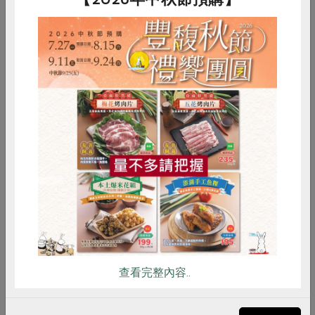
產品說明
1. 透過獨特的製茶技藝，將烏龍茶製
成GABA烏龍茶，搭配紐西蘭有機奶
粉，讓GABA烏龍茶的口感更為甘
潤，香氣宜人。
2. 獨立糖包設計，可以自己控制甜
度。
惜食
RPET
食譜
減硝酸鹽
3. 即沖即飲方便，取代手搖飲，冷飲
茶香順口，熱飲奶香醇厚。
雞蛋
食安
共同購買
調理方式
1. 熱飲：加入220ml溫熱水，充分攪
拌，再依據個人喜好加入糖包，即可
享用。
2. 冷飲：加入50ml溫熱水充分攪拌，
再依據個人喜好加入糖包，再加入
查看完整內容..
170ml冷水即可享用。
3. 水量可依個人口味調整水量。