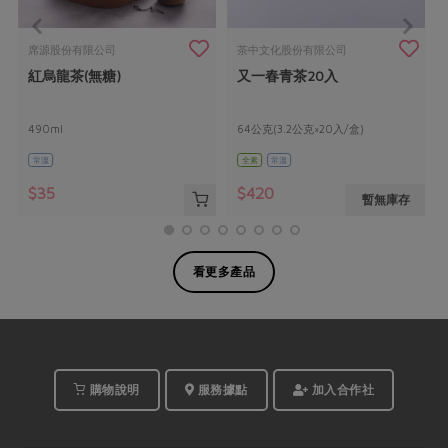
席源股份有限公司
茶中文化股份有限公司
紅烏龍茶(無糖)
又一春青茶20入
490ml
64公克(3.2公克×20入/盒)
常溫
全素
常溫
$35
$420
暫無庫存
看更多產品
購物說明
服務據點
加入合作社