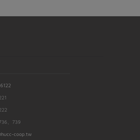
-6122
21
22
36、739
hucc-coop.tw