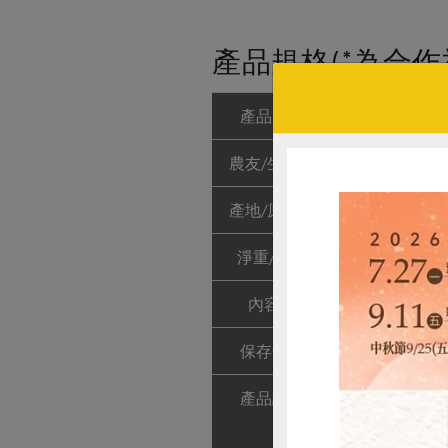
產品規格(*為合作
產品名稱
有機烏龍茶GA
農友/生產者
清淨生活有限
產地/原產地
台灣
淨重/數量
茶拿鐵包13公
內容物
有機全脂奶粉
保存條件
陰涼處保存，
產品說明
1. 透過獨特
香氣宜人。