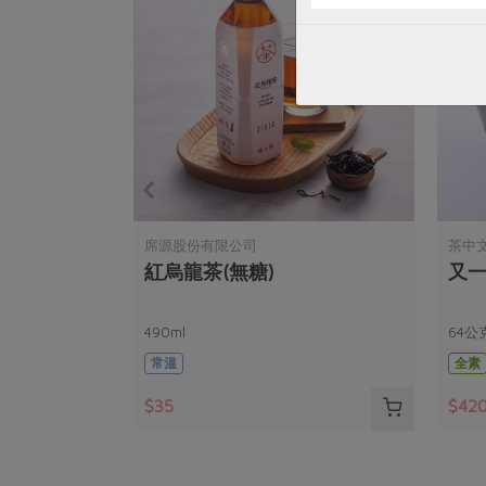
席源股份有限公司
茶中
-150g
紅烏龍茶(無糖)
又一
490ml
64公克
常溫
全素
$35
$42