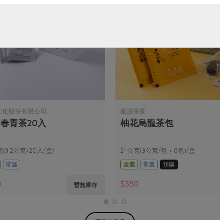
文化股份有限公司
星源茶園
春青茶20入
柚花烏龍茶包
(3.2公克×20入/盒)
24公克(3公克/包 × 8包)/盒
常溫
全素
常溫
預購
0
$350
暫無庫存