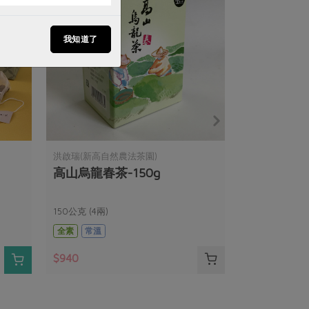
我知道了
洪啟瑞(新高自然農法茶園)
高山烏龍春茶-150g
150公克 (4兩)
全素
常溫
$940