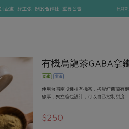
別企畫
綠主張
關於合作社
重要公告
社員登
有機烏龍茶GABA拿
奶素
常溫
使用台灣南投種植有機茶，搭配紐西蘭有
醇厚，獨立糖包設計，可以自己控制甜度
$250