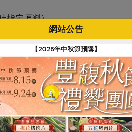
社指定原料)
網站公告
BA拿鐵(獨立糖包版)
【2026年中秋節預購】
公司
克×6包、糖包9公克×6包
、有機烏龍茶、有機砂糖
避免陽光直射，未開封可保存12個月
的製茶技藝，將烏龍茶製成GABA烏龍茶，搭配紐西蘭有機奶粉，讓