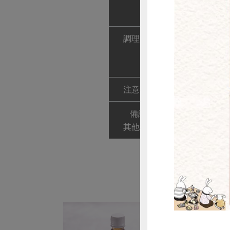
2. 獨立糖包
3. 即沖即飲
調理方式
1. 熱飲：加
2. 冷飲：加
惜
3. 水量可依
注意事項
本品含有牛奶
備註/
有機驗證字號: 1
其他標示
驗證機構: 慈