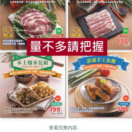
設計，可以自己控制甜度。
方便，取代手搖飲，冷飲茶香順口，熱飲奶香醇厚。
入220ml溫熱水，充分攪拌，再依據個人喜好加入糖包，即可享用
入50ml溫熱水充分攪拌，再依據個人喜好加入糖包，再加入170m
食
RPET
食譜
減硝酸鹽
雞蛋
食安
共同
個人口味調整水量。
及其製品，對其過敏者請勿食用。
-009-210038
心有機驗證股份有限公司
你可能有興趣的產品
查看完整內容..