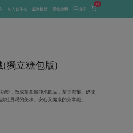
0
入
加入合作社
服務據點
購物說明
搜尋
鐵(獨立糖包版)
機奶粉，做成茶拿鐵沖泡飲品，茶香濃郁、奶味
，讓社員喝的美味、安心又健康的茶拿鐵。