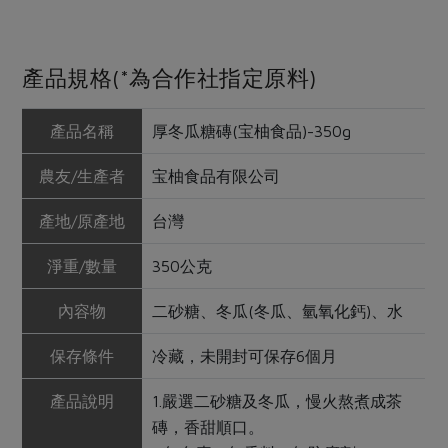
產品規格(*為合作社指定原料)
產品名稱
厚冬瓜糖磚(宝柚食品)-350g
農友/生產者
宝柚食品有限公司
產地/原產地
台灣
淨重/數量
350公克
內容物
二砂糖、冬瓜(冬瓜、氫氧化鈣)、水
保存條件
冷藏，未開封可保存6個月
產品說明
1.嚴選二砂糖及冬瓜，慢火熬煮成茶
磚，香甜順口。