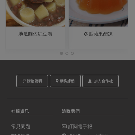
地瓜圓佐紅豆湯
冬瓜蘋果醋凍
購物說明
服務據點
加入合作社
社服資訊
追蹤我們
常見問題
訂閱電子報