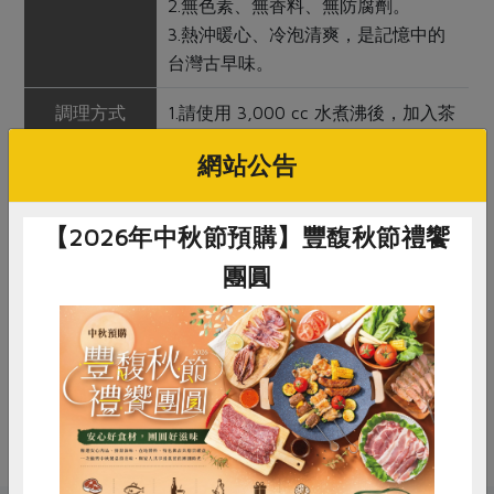
2.無色素、無香料、無防腐劑。
3.熱沖暖心、冷泡清爽，是記憶中的
台灣古早味。
調理方式
1.請使用 3,000 cc 水煮沸後，加入茶
磚後煮開，待回溫後即可飲用。
網站公告
2.濃度、甜度可依個人口味自行調
整。
3.煮開後過濾，可使口感更佳。
【2026年中秋節預購】豐馥秋節禮饗
團圓
注意事項
1.內附脫氧劑，避免誤食。
2.糖白化結晶現象屬於自然反應，請
放心使用。
3.本產品生產製程廠房，其設備或生
產管線有處理芒果、奇異果及其製
惜食
RPET
食譜
減硝酸鹽
品。
雞蛋
食安
共同購買