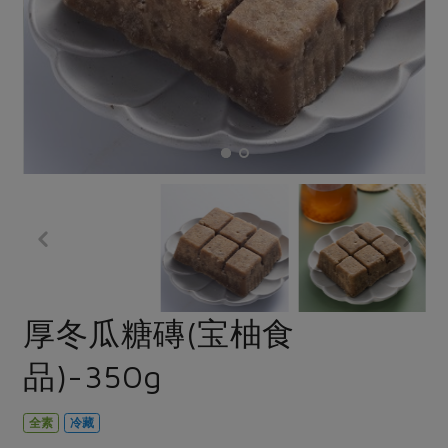
畜產肉類
水產
廚房瑜伽
合作25-經典快閃最後一週
水畜加工品
料理方式
產品檢驗
合作25-精選產品第四彈
關注議題
烘焙．點心
自主把關
合作25-精選產品第三彈
調理食材・點心
減硝酸鹽
惜食
醬料
檢驗報告
更多當季產品
調味醬料/南北貨
烘焙
非基改運動
支持本土農糧
湯品．鍋物
硝酸鹽檢驗
休閒零嘴
沖泡飲品
廢核運動
能源議題
漬物
議題活動
保健食品
減添加物
減塑減廢
涼拌沙拉
社員權益
主婦聯盟X樂齡網特約優惠案
公益金
食農教育
飲品
居家好物
合作社法規
30%rPET紅烏龍茶
更多議題
美妝保養
個人清潔
社務專區
2024農業發展計畫年度報告
厚冬瓜糖磚(宝柚食
主題食譜
生活者e週報
家庭清潔
織品
選舉專區
更多議題活動
品)-350g
異國料理
日用品
圖書禮品
綠主張月刊
年菜食譜
防災用品
最新消息
把最好的台灣味帶回家！
全素
冷藏
典藏閱覽室
養身食補