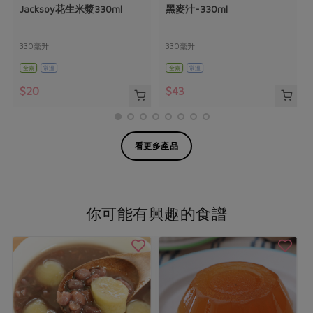
Jacksoy花生米漿330ml
黑麥汁-330ml
330毫升
330毫升
全素
常溫
全素
常溫
$20
$43
看更多產品
你可能有興趣的食譜