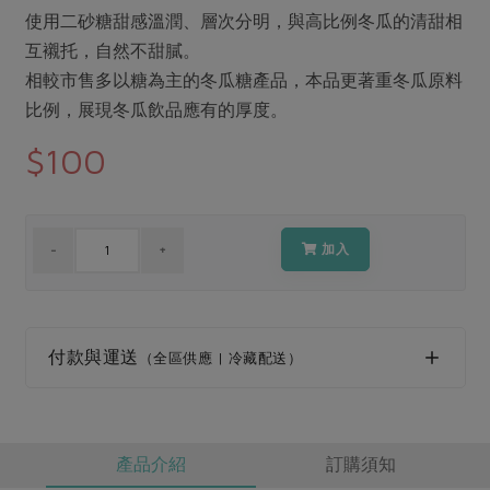
媒體報導
最新產品
使用二砂糖甜感溫潤、層次分明，與高比例冬瓜的清甜相
節慶大餐
下載專區
互襯托，自然不甜膩。
優惠專區
相較市售多以糖為主的冬瓜糖產品，本品更著重冬瓜原料
高麗菜海鮮煎餅
比例，展現冬瓜飲品應有的厚度。
地區活動
素食專區
$100
社務會議
地區活動
樂齡友善
活動報下載
加入
付款與運送
（全區供應 | 冷藏配送）
產品介紹
訂購須知