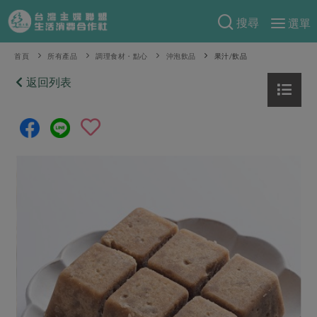
搜尋
選單
產品分類
首頁
所有產品
調理食材・點心
沖泡飲品
果汁/飲品
當季蔬果
返回列表
食譜料理
一籃菜
當令水果
食材
特別企畫
芽苗類
蕈菇類
米食
預購活動
綠主張
辛香料類
麵食
把最好的台灣味帶回家！
觀點文章
關於合作社
肉食
奶蛋豆・五穀
防災用品預購圓滿結束
主婦食堂
一籃菜真心話
海鮮
蛋
乳製品
認識合作社
重要公告
2026年端午節預購圓滿結束
社內大小事
合作聯合國
常備菜
豆製品
米麵雜糧
關於我們
更多預購活動
產品故事
生活提案
蔬食
合作社組織
肉品・水產
樂齡生活
親子食育
蛋料理
當季產品
員工與求才