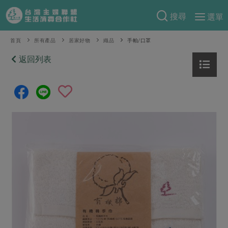
搜尋
選單
產品分類
首頁
所有產品
居家好物
織品
手帕/口罩
當季蔬果
返回列表
食譜料理
一籃菜
當令水果
食材
特別企畫
芽苗類
蕈菇類
米食
預購活動
綠主張
辛香料類
麵食
把最好的台灣味帶回家！
觀點文章
關於合作社
肉食
奶蛋豆・五穀
防災用品預購圓滿結束
主婦食堂
一籃菜真心話
海鮮
蛋
乳製品
認識合作社
重要公告
2026年端午節預購圓滿結束
社內大小事
合作聯合國
常備菜
豆製品
米麵雜糧
關於我們
更多預購活動
產品故事
生活提案
蔬食
合作社組織
肉品・水產
樂齡生活
親子食育
蛋料理
當季產品
員工與求才