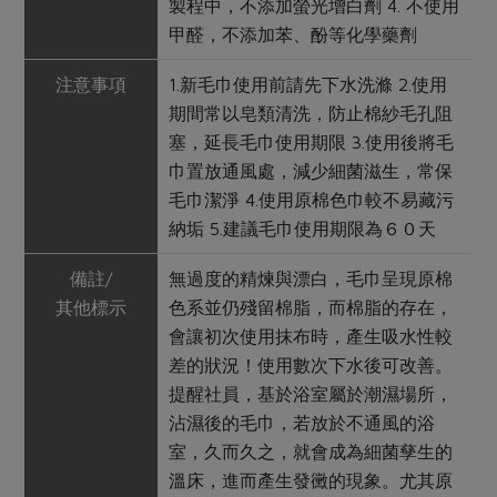
製程中，不添加螢光增白劑 4. 不使用
甲醛，不添加苯、酚等化學藥劑
注意事項
1.新毛巾使用前請先下水洗滌 2.使用
期間常以皂類清洗，防止棉紗毛孔阻
塞，延長毛巾使用期限 3.使用後將毛
巾置放通風處，減少細菌滋生，常保
毛巾潔淨 4.使用原棉色巾較不易藏污
納垢 5.建議毛巾使用期限為６０天
備註/
無過度的精煉與漂白，毛巾呈現原棉
其他標示
色系並仍殘留棉脂，而棉脂的存在，
會讓初次使用抹布時，產生吸水性較
差的狀況！使用數次下水後可改善。
提醒社員，基於浴室屬於潮濕場所，
沾濕後的毛巾，若放於不通風的浴
室，久而久之，就會成為細菌孳生的
溫床，進而產生發黴的現象。尤其原