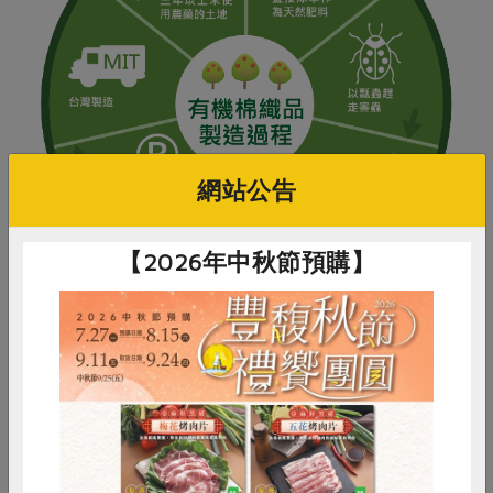
網站公告
【2026年中秋節預購】
穿著的綠色實踐
合作社在進行產品開發時，會兼顧關懷地球資源、環境、
回收…等問題，期待集結社員購買力量，能以簡單樸實、
惜食
RPET
食譜
減硝酸鹽
高品質、價格合理、可回收包材…等產品為主要訴求。然