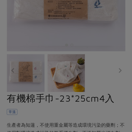
畜產肉類
水產
廚房瑜伽
合作25-經典快閃最後一週
水畜加工品
料理方式
產品檢驗
合作25-精選產品第四彈
關注議題
烘焙．點心
自主把關
合作25-精選產品第三彈
調理食材・點心
減硝酸鹽
惜食
醬料
檢驗報告
更多當季產品
調味醬料/南北貨
烘焙
非基改運動
支持本土農糧
湯品．鍋物
硝酸鹽檢驗
休閒零嘴
沖泡飲品
廢核運動
能源議題
漬物
議題活動
保健食品
減添加物
減塑減廢
涼拌沙拉
社員權益
主婦聯盟X樂齡網特約優惠案
公益金
食農教育
飲品
居家好物
合作社法規
30%rPET紅烏龍茶
更多議題
美妝保養
個人清潔
社務專區
2024農業發展計畫年度報告
有機棉手巾-23*25cm4入
主題食譜
生活者e週報
家庭清潔
織品
選舉專區
更多議題活動
異國料理
日用品
圖書禮品
常溫
綠主張月刊
年菜食譜
防災用品
最新消息
把最好的台灣味帶回家！
生產者為知蓮，不使用重金屬等造成環境污染的藥劑；不
典藏閱覽室
養身食補