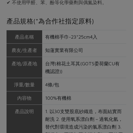
✔ 不使用甲醛、苯、酚等化學藥劑與偶氮染料。
產品規格(*為合作社指定原料)
產品名稱
有機棉手巾-23*25cm4入
農友/生產者
知蓮實業有限公司
產地/原產地
台灣(棉花土耳其(GOTS委荷蘭CU有
機認證))
淨重/數量
4條/包
內容物
100%有機棉
產品說明
1. 以30支雙股底紗織造，布面結實而
耐洗 2. 使用氧系漂白劑－過氧化氫，
替代對環境造成污染的氯系漂白劑 3.