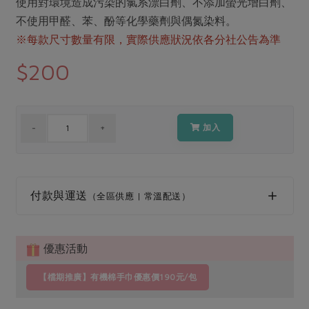
媒體報導
使用對環境造成污染的氯系漂白劑、不添加螢光增白劑、
最新產品
節慶大餐
不使用甲醛、苯、酚等化學藥劑與偶氮染料。
下載專區
※每款尺寸數量有限，實際供應狀況依各分社公告為準
優惠專區
$200
高麗菜海鮮煎餅
地區活動
素食專區
社務會議
地區活動
樂齡友善
活動報下載
加入
付款與運送
（全區供應 | 常溫配送）
優惠活動
【檔期推廣】有機棉手巾優惠價190元/包