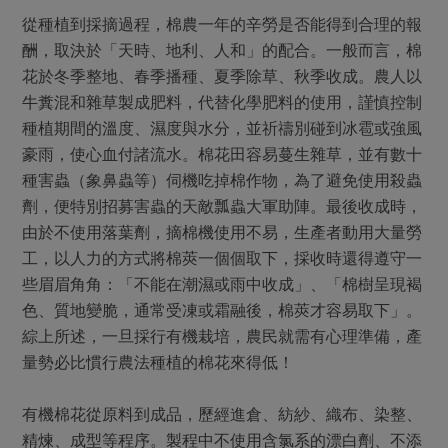
從種植到採摘過程，棉農一年的辛勞是否能得到合理的報
酬，取決於「天時、地利、人和」的配合。一般而言，棉
花於冬季整地、春季播種、夏季除草、秋季收成。農人以
牛糞混和雜草製成肥料，代替化學肥料的使用，謹慎控制
種植期間的溫度、濕度與水分，並祈禱別碰到冰雹或強風
豪雨，使心血付諸流水。棉花田容易蔓生雜草，並有數十
種害蟲（象鼻蟲等）伺機吃掉棉作物，為了避免使用殺蟲
劑，便特別招募害蟲的天敵瓢蟲大軍助陣。最後收成時，
由於不使用落葉劑，摘棉機使用不易，生產者動用大量勞
工，以人力的方式將棉莢一個個取下，採收時還得遵守一
些眉眉角角：「不能在潮濕或雨中收成」、「棉樹呈現褐
色、質地變脆，通常受凍或霜融後，棉莢才容易取下」。
綜上所述，一旦採行有機栽培，農民就需有心理準備，產
量勢必比慣行農法種植的棉花來得低！
有機棉花從原料到成品，歷經進倉、紡紗、織布、染整、
精煉、成型等程序。製程中不使用含氯系的漂白劑、不添