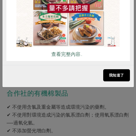
而，簡單樸實之下，並不意味合作社將向品質妥協，藉由
雞蛋
食安
共同購買
共同購買的力量，我們可以要求生產者使用合作社指定的
原料，製作乙批屬於我們所需要的產品，同時還能兼顧慎
選材料、應用適當的製程將成本降到最低程度，這樣一
來，社員就能購買到高品質又價格低廉的產品。
從製程中，不使用含氯系的漂白劑、不添加螢光增白劑、
查看完整內容..
不使用甲醛、苯、酚等化學藥劑與偶氮染料，使得天然棉
花裡的棉脂與棉籽殼難以去除，間接造成織布過程中，容
易產生斷紗、溢紗、棉籽殼的殘留等問題。
我知道了
合作社的有機棉製品
✔ 不使用含氯及重金屬等造成環境污染的藥劑。
✔ 不使用對環境造成污染的氯系漂白劑；使用氧系漂白劑
──過氧化氫。
✔ 不添加螢光增白劑。